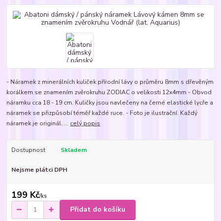
- Náramek z minerálních kuliček přírodní lávy o průměru 8mm s dřevěným
korálkem se znamením zvěrokruhu ZODIAC o velikosti 12x4mm - Obvod
náramku cca 18 - 19 cm. Kuličky jsou navlečeny na černé elastické lycře a
náramek se přizpůsobí téměř každé ruce. - Foto je ilustrační. Každý
náramek je originál. ...
celý popis
Dostupnost
Skladem
Nejsme plátci DPH
199 Kč
/
ks
Přidat do košíku