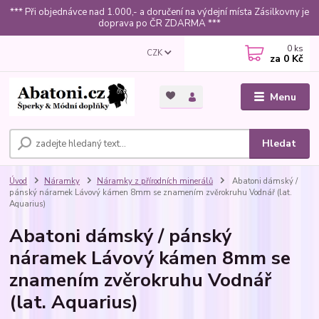
*** Při objednávce nad 1.000,- a doručení na výdejní místa Zásilkovny je
doprava po ČR ZDARMA ***
0
ks
CZK
za
0 Kč
Menu
Hledat
Úvod
Náramky
Náramky z přírodních minerálů
Abatoni dámský /
pánský náramek Lávový kámen 8mm se znamením zvěrokruhu Vodnář (lat.
Aquarius)
Abatoni dámský / pánský
náramek Lávový kámen 8mm se
znamením zvěrokruhu Vodnář
(lat. Aquarius)