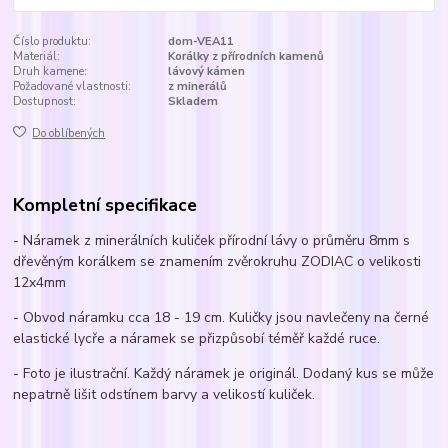
Číslo produktu:
dom-VEA11
Materiál:
Korálky z přírodních kamenů
Druh kamene:
lávový kámen
Požadované vlastnosti:
z minerálů
Dostupnost:
Skladem
Do oblíbených
Kompletní specifikace
- Náramek z minerálních kuliček přírodní lávy o průměru 8mm s
dřevěným korálkem se znamením zvěrokruhu ZODIAC o velikosti
12x4mm
- Obvod náramku cca 18 - 19 cm. Kuličky jsou navlečeny na černé
elastické lycře a náramek se přizpůsobí téměř každé ruce.
- Foto je ilustrační. Každý náramek je originál. Dodaný kus se může
nepatrně lišit odstínem barvy a velikostí kuliček.