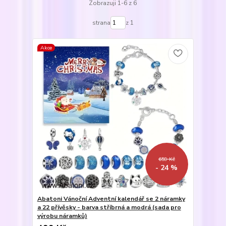
Zobrazuji 1-6 z 6
strana
z 1
Akce
659 Kč
- 24 %
Abatoni Vánoční Adventní kalendář se 2 náramky
a 22 přívěsky - barva stříbrná a modrá (sada pro
výrobu náramků)