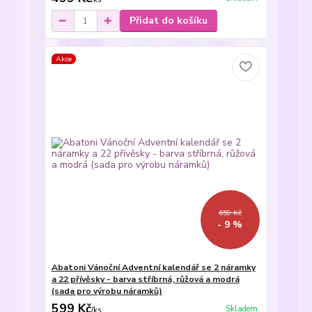
Přidat do košíku
Akce
659 Kč
- 9 %
Abatoni Vánoční Adventní kalendář se 2 náramky
a 22 přívěsky - barva stříbrná, růžová a modrá
(sada pro výrobu náramků)
599 Kč
Skladem
/
ks