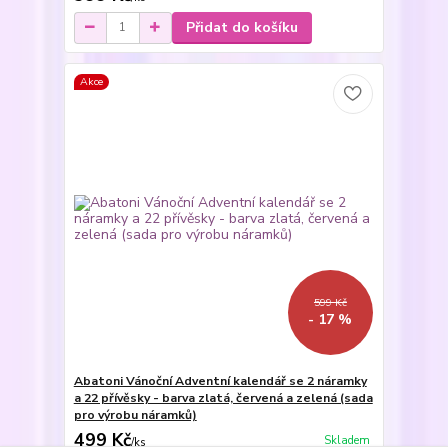
Přidat do košíku
Akce
599 Kč
- 17 %
Abatoni Vánoční Adventní kalendář se 2 náramky
a 22 přívěsky - barva zlatá, červená a zelená (sada
pro výrobu náramků)
499 Kč
Skladem
/
ks