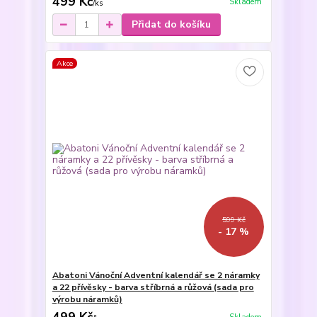
499 Kč
Skladem
/
ks
Přidat do košíku
Akce
599 Kč
- 17 %
Abatoni Vánoční Adventní kalendář se 2 náramky
a 22 přívěsky - barva stříbrná a růžová (sada pro
výrobu náramků)
499 Kč