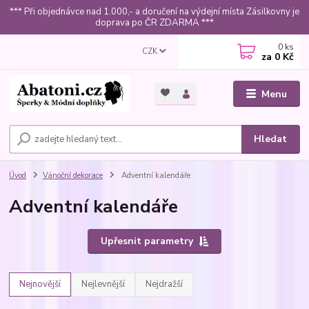
*** Při objednávce nad 1.000,- a doručení na výdejní místa Zásilkovny je
doprava po ČR ZDARMA ***
0
ks
CZK
za
0 Kč
Menu
Hledat
Úvod
Vánoční dekorace
Adventní kalendáře
Adventní kalendáře
Upřesnit parametry
Nejnovější
Nejlevnější
Nejdražší