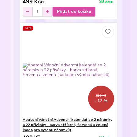
499 Kč
Skladem
/
ks
Přidat do košíku
Akce
599 Kč
- 17 %
Abatoni Vánoční Adventní kalendář se 2 náramky
a 22 přívěsky - barva stříbrná, červená a zelená
(sada pro výrobu náramků)