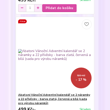
Skladem
/
ks
Přidat do košíku
Akce
599 Kč
- 17 %
Abatoni Vánoční Adventní kalendář se 2 náramky
a 22 přívěsky - barva zlatá, červená a bílá (sada
pro výrobu náramků)
499 Kč
Skladem
/
ks