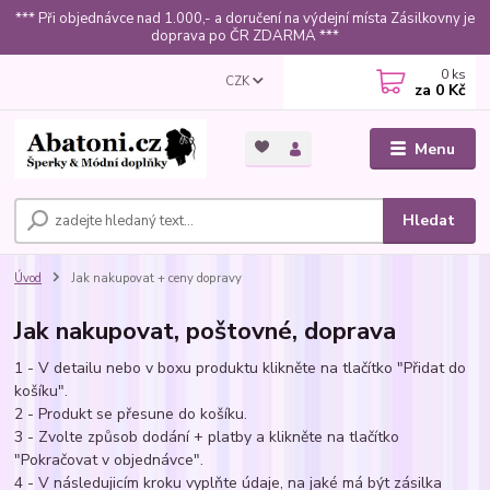
*** Při objednávce nad 1.000,- a doručení na výdejní místa Zásilkovny je
doprava po ČR ZDARMA ***
0
ks
CZK
za
0 Kč
Menu
Hledat
Úvod
Jak nakupovat + ceny dopravy
Jak nakupovat, poštovné, doprava
1 - V detailu nebo v boxu produktu klikněte na tlačítko "Přidat do
košíku".
2 - Produkt se přesune do košíku.
3 - Zvolte způsob dodání + platby a klikněte na tlačítko
"Pokračovat v objednávce".
4 - V následujicím kroku vyplňte údaje, na jaké má být zásilka