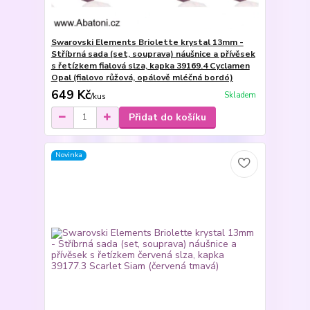
Swarovski Elements Briolette krystal 13mm -
Stříbrná sada (set, souprava) náušnice a přívěsek
s řetízkem fialová slza, kapka 39169.4 Cyclamen
Opal (fialovo růžová, opálově mléčná bordó)
649 Kč
Skladem
/
kus
Přidat do košíku
Novinka