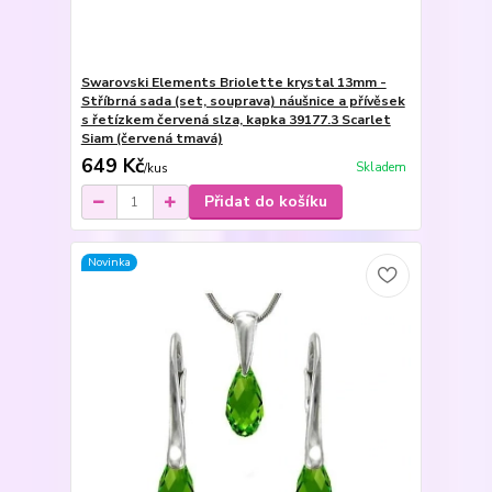
Swarovski Elements Briolette krystal 13mm -
Stříbrná sada (set, souprava) náušnice a přívěsek
s řetízkem červená slza, kapka 39177.3 Scarlet
Siam (červená tmavá)
649 Kč
Skladem
/
kus
Přidat do košíku
Novinka