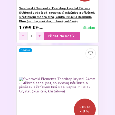
Swarovski Elements Teardrop krystal 24mm -
Stříbrná sada (set, souprava) náušnice a přívěsek
s řetízkem modrá slza, kapka 39169.4 Bermuda
Blue (modrá, mořská, duhová, měňavá)
1 099 Kč
Skladem
/
kus
Přidat do košíku
Novinka
1 198 Kč
- 8 %