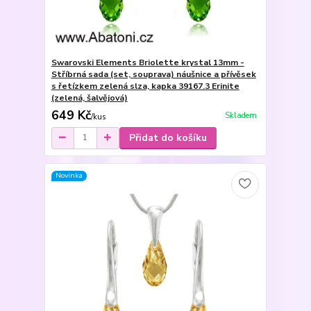
Swarovski Elements Briolette krystal 13mm -
Stříbrná sada (set, souprava) náušnice a přívěsek
s řetízkem zelená slza, kapka 39167.3 Erinite
(zelená, šalvějová)
649 Kč
Skladem
/
kus
Přidat do košíku
Novinka