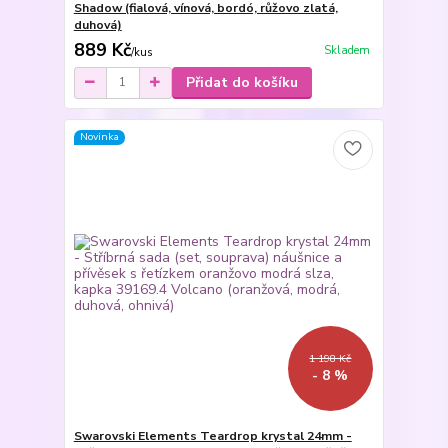
Shadow (fialová, vínová, bordó, růžovo zlatá,
duhová)
889 Kč
Skladem
/
kus
Přidat do košíku
Novinka
1 198 Kč
- 8 %
Swarovski Elements Teardrop krystal 24mm -