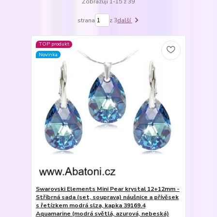
Zobrazuji 1-15 z 39
strana
z 3
další
TOP produkt
Novinka
Swarovski Elements Mini Pear krystal 12+12mm -
Stříbrná sada (set, souprava) náušnice a přívěsek
s řetízkem modrá slza, kapka 39169.4
Aquamarine (modrá světlá, azurová, nebeská)