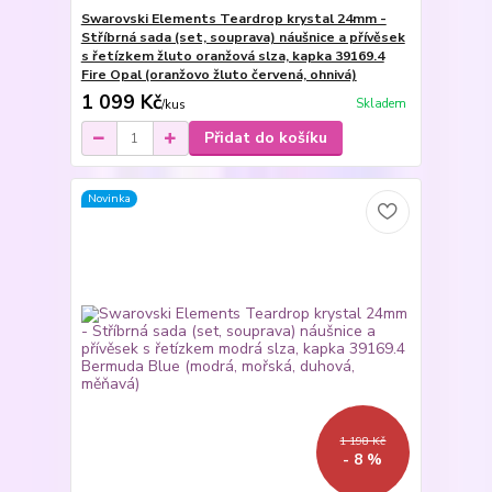
Swarovski Elements Teardrop krystal 24mm -
Stříbrná sada (set, souprava) náušnice a přívěsek
s řetízkem žluto oranžová slza, kapka 39169.4
Fire Opal (oranžovo žluto červená, ohnivá)
1 099 Kč
Skladem
/
kus
Přidat do košíku
Novinka
1 198 Kč
- 8 %