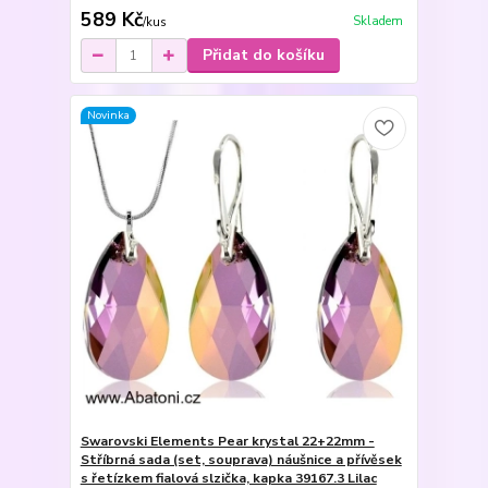
589 Kč
Skladem
/
kus
Přidat do košíku
Novinka
Swarovski Elements Pear krystal 22+22mm -
Stříbrná sada (set, souprava) náušnice a přívěsek
s řetízkem fialová slzička, kapka 39167.3 Lilac