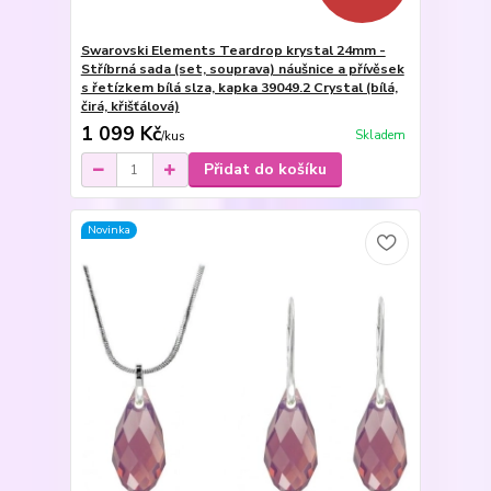
Swarovski Elements Teardrop krystal 24mm -
Stříbrná sada (set, souprava) náušnice a přívěsek
s řetízkem bílá slza, kapka 39049.2 Crystal (bílá,
čirá, křišťálová)
1 099 Kč
Skladem
/
kus
Přidat do košíku
Novinka