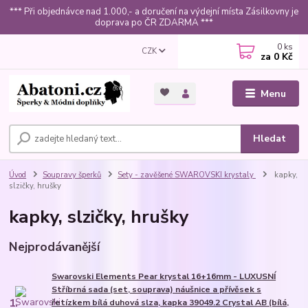
*** Při objednávce nad 1.000,- a doručení na výdejní místa Zásilkovny je
doprava po ČR ZDARMA ***
0
ks
CZK
za
0 Kč
Menu
Hledat
Úvod
Soupravy šperků
Sety - zavěšené SWAROVSKI krystaly
kapky,
slzičky, hrušky
kapky, slzičky, hrušky
Nejprodávanější
Swarovski Elements Pear krystal 16+16mm - LUXUSNÍ
Stříbrná sada (set, souprava) náušnice a přívěsek s
1.
řetízkem bílá duhová slza, kapka 39049.2 Crystal AB (bílá,