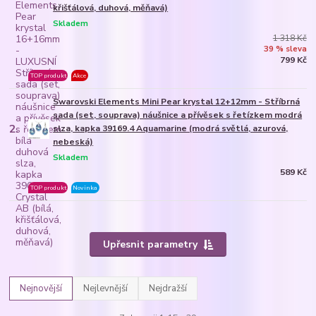
křišťálová, duhová, měňavá)
Skladem
1 318 Kč
39 % sleva
799 Kč
TOP produkt
Akce
Swarovski Elements Mini Pear krystal 12+12mm - Stříbrná
sada (set, souprava) náušnice a přívěsek s řetízkem modrá
2.
slza, kapka 39169.4 Aquamarine (modrá světlá, azurová,
nebeská)
Skladem
589 Kč
TOP produkt
Novinka
Upřesnit parametry
Nejnovější
Nejlevnější
Nejdražší