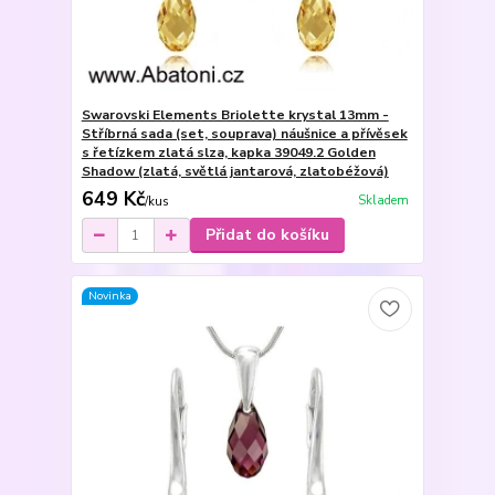
Swarovski Elements Briolette krystal 13mm -
Stříbrná sada (set, souprava) náušnice a přívěsek
s řetízkem zlatá slza, kapka 39049.2 Golden
Shadow (zlatá, světlá jantarová, zlatobéžová)
649 Kč
Skladem
/
kus
Přidat do košíku
Novinka