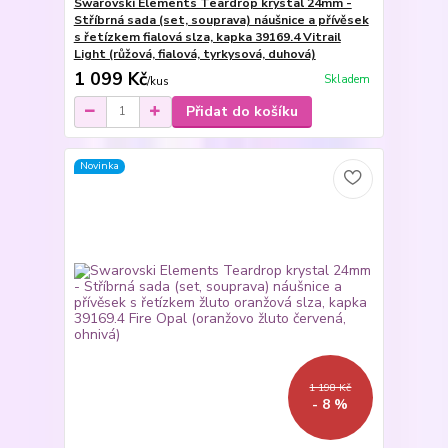
Swarovski Elements Teardrop krystal 24mm -
Stříbrná sada (set, souprava) náušnice a přívěsek
s řetízkem fialová slza, kapka 39169.4 Vitrail
Light (růžová, fialová, tyrkysová, duhová)
1 099 Kč
Skladem
/
kus
Přidat do košíku
Novinka
1 198 Kč
- 8 %