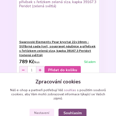
Swarovski Elements Pear krystal 22+16mm -
Stříbrná sada (set, souprava) náušnice a přívěsek
s řetízkem zelená slza, kapka 39167.3 Peridot
(zelená světlá)
789 Kč
Skladem
/
kus
Přidat do košíku
Zpracování cookies
Načíst další produkty (15)
Náš e-shop a partneři potřebují Váš
souhlas
s použitím souborů
cookies, aby Vám mohli zobrazovat informace týkající se Vašich
strana
z 3
další
zájmů.
Souhlasím
Nastavení