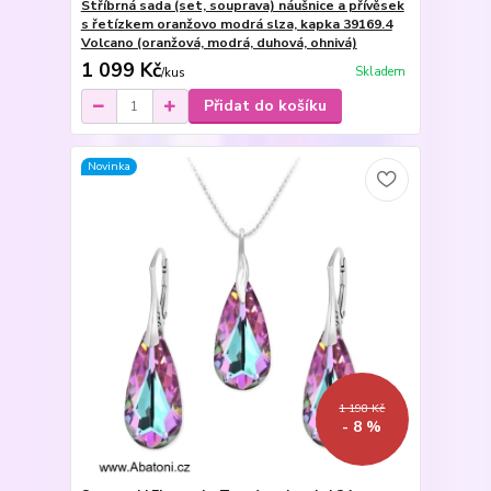
Stříbrná sada (set, souprava) náušnice a přívěsek
s řetízkem oranžovo modrá slza, kapka 39169.4
Volcano (oranžová, modrá, duhová, ohnivá)
1 099 Kč
Skladem
/
kus
Přidat do košíku
Novinka
1 198 Kč
- 8 %