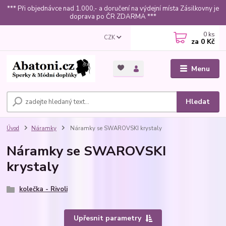
*** Při objednávce nad 1.000,- a doručení na výdejní místa Zásilkovny je
doprava po ČR ZDARMA ***
0
ks
CZK
za
0 Kč
Menu
Hledat
Úvod
Náramky
Náramky se SWAROVSKI krystaly
Náramky se SWAROVSKI
krystaly
kolečka - Rivoli
Upřesnit parametry