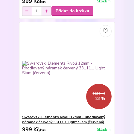
999 Kč
Skladem
/
kus
Přidat do košíku
1 299 Kč
- 23 %
Swarovski Elements Rivoli 12mm - Rhodiovaný
náramek červený 33111.1 Light Siam (červená)
999 Kč
Skladem
/
kus