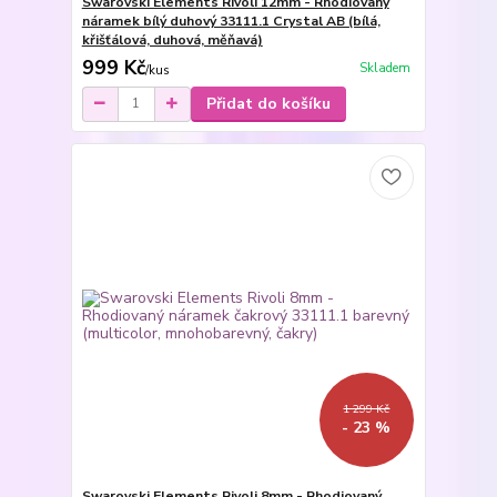
Swarovski Elements Rivoli 12mm - Rhodiovaný
náramek bílý duhový 33111.1 Crystal AB (bílá,
křišťálová, duhová, měňavá)
999 Kč
Skladem
/
kus
Přidat do košíku
1 299 Kč
- 23 %
Swarovski Elements Rivoli 8mm - Rhodiovaný