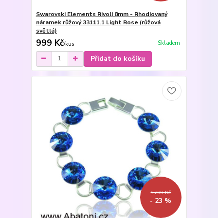
Swarovski Elements Rivoli 8mm - Rhodiovaný
náramek růžový 33111.1 Light Rose (růžová
světlá)
999 Kč
Skladem
/
kus
Přidat do košíku
1 299 Kč
- 23 %