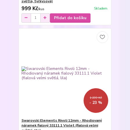
světlá, tyrkysová)
999 Kč
Skladem
/
kus
Přidat do košíku
1 299 Kč
- 23 %
Swarovski Elements Rivoli 12mm - Rhodiovaný
náramek fialový 33111.1 Violet (fialová velmi