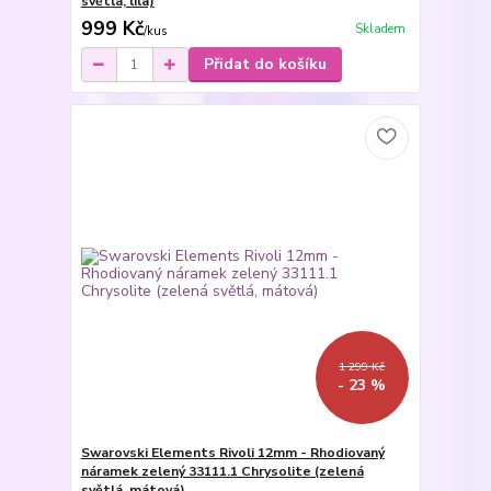
světlá, lila)
999 Kč
Skladem
/
kus
Přidat do košíku
1 299 Kč
- 23 %
Swarovski Elements Rivoli 12mm - Rhodiovaný
náramek zelený 33111.1 Chrysolite (zelená
světlá, mátová)