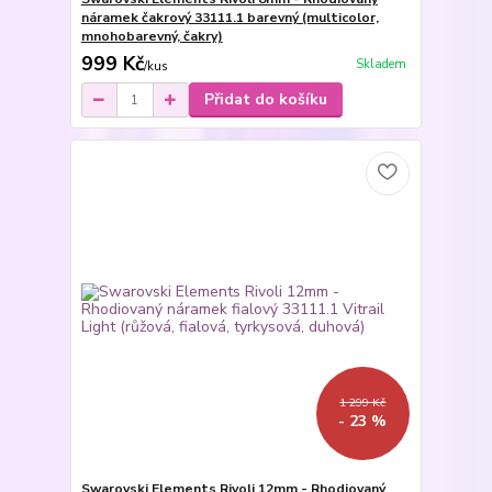
náramek čakrový 33111.1 barevný (multicolor,
mnohobarevný, čakry)
999 Kč
Skladem
/
kus
Přidat do košíku
1 299 Kč
- 23 %
Swarovski Elements Rivoli 12mm - Rhodiovaný