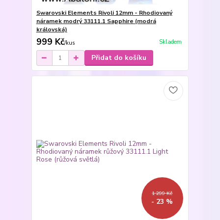
Swarovski Elements Rivoli 12mm - Rhodiovaný
náramek modrý 33111.1 Sapphire (modrá
královská)
999 Kč
Skladem
/
kus
Přidat do košíku
1 299 Kč
- 23 %