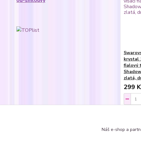
od-smlouvy
Swarovs
krystal 
fialový 
Shadow 
zlatá, 
299 K
Náš e-shop a partn