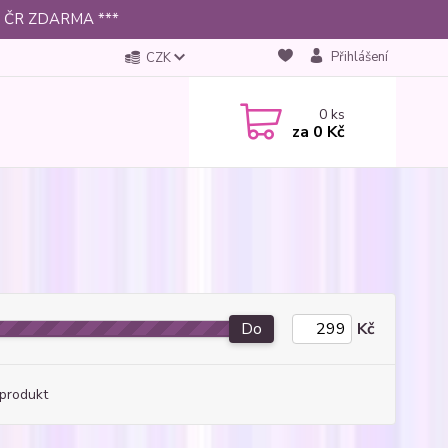
 po ČR ZDARMA ***
Přihlášení
CZK
0
ks
za
0 Kč
Do
Kč
produkt