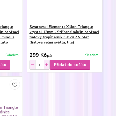
riangle
Swarovski Elements Xilion Triangle
nice visací
krystal 12mm - Stříbrné náušnice visací
Luminous
fialový trojúhelník 39174.2 Violet
žluto
(fialová velmi světlá, lila)
299 Kč
Skladem
Skladem
/
pár
šíku
Přidat do košíku