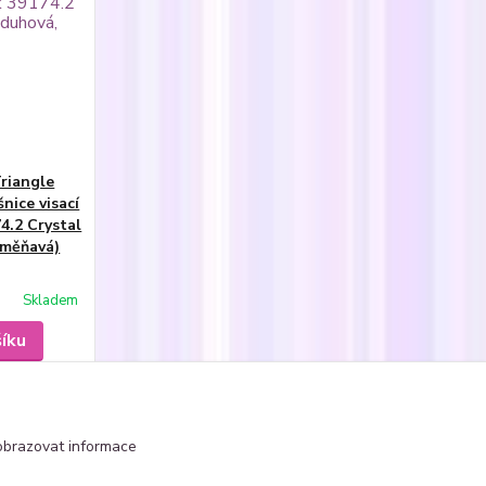
riangle
nice visací
4.2 Crystal
, měňavá)
Skladem
šíku
strana
z 1
obrazovat informace