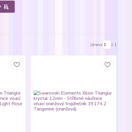
y
strana
z 1