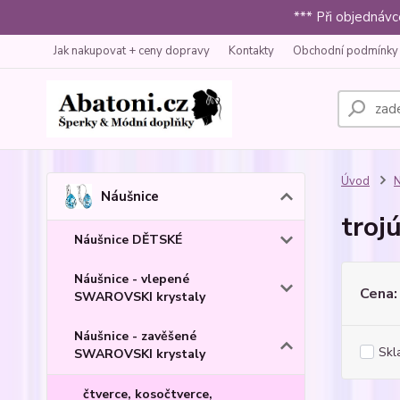
*** Při objednáv
Jak nakupovat + ceny dopravy
Kontakty
Obchodní podmínky
Úvod
N
Náušnice
troj
Náušnice DĚTSKÉ
Náušnice - vlepené
Cena:
SWAROVSKI krystaly
Náušnice - zavěšené
Skl
SWAROVSKI krystaly
čtverce, kosočtverce,