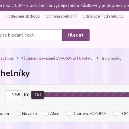
ce nad 1.000,- a doručení na výdejní místa Zásilkovny je doprava
Hodnocení obchodu
Ochrana soukromí
Odstoupení od smlouvy
Hledat
áušnice
Náušnice - zavěšené SWAROVSKI krystaly
trojúhelníky
úhelníky
Kč
Od
adem
Novinka
Akce
Doprava ZDARMA
TOP 