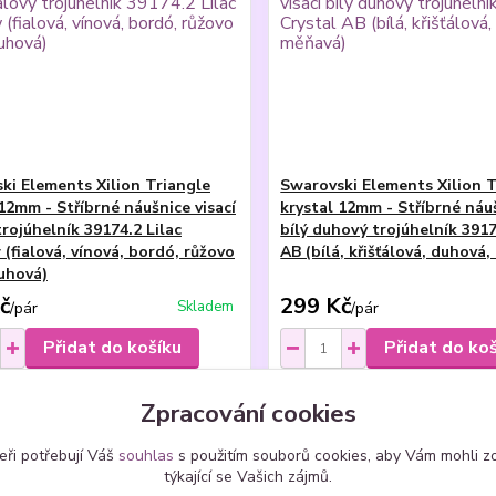
ki Elements Xilion Triangle
Swarovski Elements Xilion T
12mm - Stříbrné náušnice visací
krystal 12mm - Stříbrné náuš
trojúhelník 39174.2 Lilac
bílý duhový trojúhelník 3917
(fialová, vínová, bordó, růžovo
AB (bílá, křišťálová, duhová
duhová)
č
299 Kč
Skladem
/
pár
/
pár
Přidat do košíku
Přidat do ko
Zpracování cookies
eři potřebují Váš
souhlas
s použitím souborů cookies, aby Vám mohli z
týkající se Vašich zájmů.