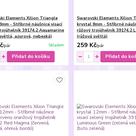
ki Elements Xilion Triangle
Swarovski Elements Xilion T
8mm - Stříbrné náušnice visací
krystal 8mm - Stříbrné náušn
rojúhelník 39174.2 Aquamarine
růžový trojúhelník 39174.2 
světlá, azurová, nebeská)
(růžová světlá)
č
259 Kč
Skladem
/
pár
/
pár
Přidat do košíku
Přidat do ko