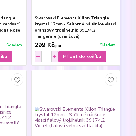
riangle
Swarovski Elements Xilion Triangle
ice visací
krystal 12mm - Stříbrné náušnice visací
Light Rose
oranžový trojúhelník 39174.2
Tangerine (oranžová)
299 Kč
Skladem
Skladem
/
pár
šíku
Přidat do košíku