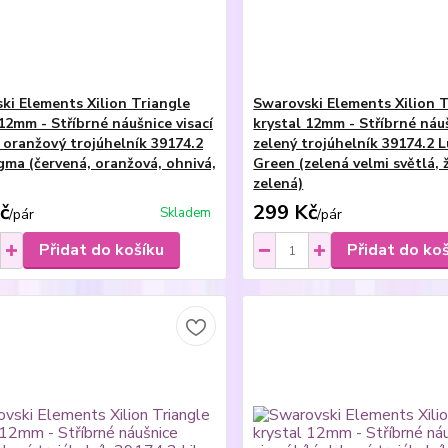
ki Elements Xilion Triangle
Swarovski Elements Xilion T
12mm - Stříbrné náušnice visací
krystal 12mm - Stříbrné náuš
 oranžový trojúhelník 39174.2
zelený trojúhelník 39174.2 
ma (červená, oranžová, ohnivá,
Green (zelená velmi světlá, 
zelená)
č
299 Kč
Skladem
/
pár
/
pár
Přidat do košíku
Přidat do ko