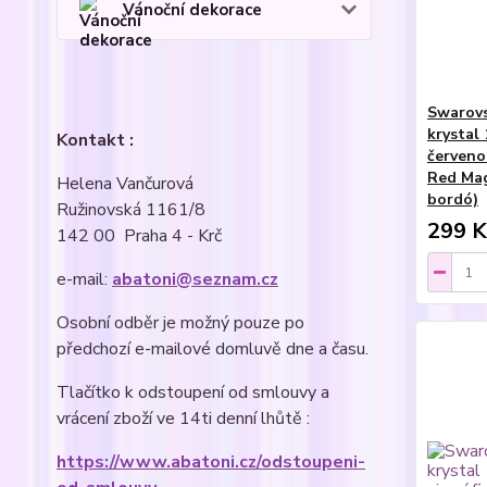
Vánoční dekorace
Swarovs
krystal 
Kontakt :
červeno
Red Mag
Helena Vančurová
bordó)
Ružinovská 1161/8
299 K
142 00 Praha 4 - Krč
e-mail:
abatoni@seznam.cz
Osobní odběr je možný pouze po
předchozí e-mailové domluvě dne a času.
Tlačítko k odstoupení od smlouvy a
vrácení zboží ve 14ti denní lhůtě :
https://www.abatoni.cz/odstoupeni-