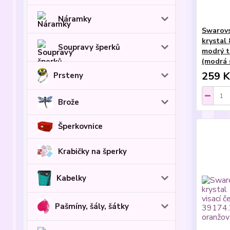
Náramky
Swarovs
krystal 
Soupravy šperků
modrý t
(modrá 
259 K
Prsteny
Brože
Šperkovnice
Krabičky na šperky
Kabelky
Pašmíny, šály, šátky