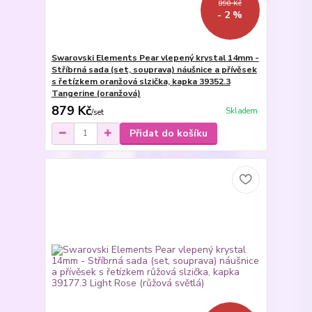
898 Kč
- 2 %
Swarovski Elements Pear vlepený krystal 14mm -
Stříbrná sada (set, souprava) náušnice a přívěsek
s řetízkem oranžová slzička, kapka 39352.3
Tangerine (oranžová)
879 Kč
Skladem
/
set
Přidat do košíku