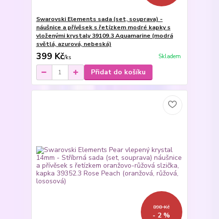
Swarovski Elements sada (set, souprava) -
náušnice a přívěsek s řetízkem modré kapky s
vloženými krystaly 39109.3 Aquamarine (modrá
světlá, azurová, nebeská)
399 Kč
Skladem
/
ks
Přidat do košíku
898 Kč
- 2 %