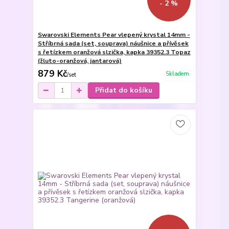
- 2 %
Swarovski Elements Pear vlepený krystal 14mm -
Stříbrná sada (set, souprava) náušnice a přívěsek
s řetízkem oranžová slzička, kapka 39352.3 Topaz
(žluto-oranžová, jantarová)
879 Kč
Skladem
/
set
Přidat do košíku