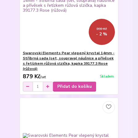
898 Kč
- 2 %
Swarovski Elements Pear vlepený krystal 14mm -
Stříbrná sada (set, souprava) náušnice a přívěsek
s řetízkem růžová slzička, kapka 39177.3 Rose
(růžová)
879 Kč
Skladem
/
set
Přidat do košíku