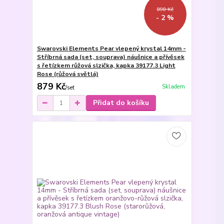
898 Kč
- 2 %
Swarovski Elements Pear vlepený krystal 14mm -
Stříbrná sada (set, souprava) náušnice a přívěsek
s řetízkem růžová slzička, kapka 39177.3 Light
Rose (růžová světlá)
879 Kč
Skladem
/
set
Přidat do košíku