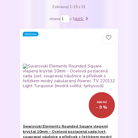
Zobrazuji 1-15 z 31
strana
z 3
další
Novinka
660 Kč
- 9 %
Swarovski Elements Rounded Square vlepený
krystal 10mm - Ocelová pozlacená sada (set,
souprava) náušnice a přívěsek s řetízkem modrý