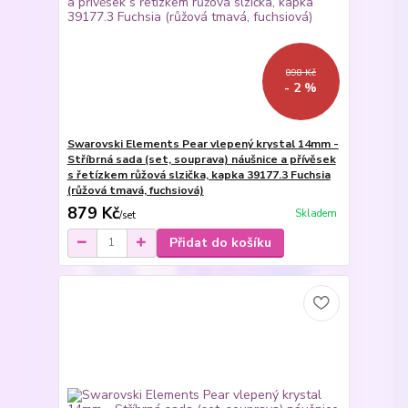
898 Kč
- 2 %
Swarovski Elements Pear vlepený krystal 14mm -
Stříbrná sada (set, souprava) náušnice a přívěsek
s řetízkem růžová slzička, kapka 39177.3 Fuchsia
(růžová tmavá, fuchsiová)
879 Kč
Skladem
/
set
Přidat do košíku