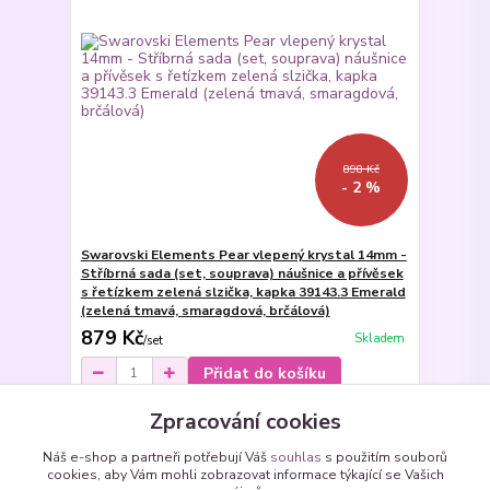
898 Kč
- 2 %
Swarovski Elements Pear vlepený krystal 14mm -
Stříbrná sada (set, souprava) náušnice a přívěsek
s řetízkem zelená slzička, kapka 39143.3 Emerald
(zelená tmavá, smaragdová, brčálová)
879 Kč
Skladem
/
set
Přidat do košíku
Zpracování cookies
Načíst další produkty (15)
Náš e-shop a partneři potřebují Váš
souhlas
s použitím souborů
cookies, aby Vám mohli zobrazovat informace týkající se Vašich
strana
z 3
další