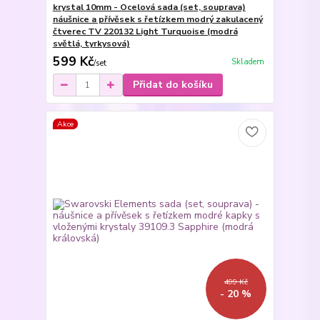
krystal 10mm - Ocelová sada (set, souprava)
náušnice a přívěsek s řetízkem modrý zakulacený
čtverec TV 220132 Light Turquoise (modrá
světlá, tyrkysová)
599 Kč
Skladem
/
set
Přidat do košíku
Akce
499 Kč
- 20 %