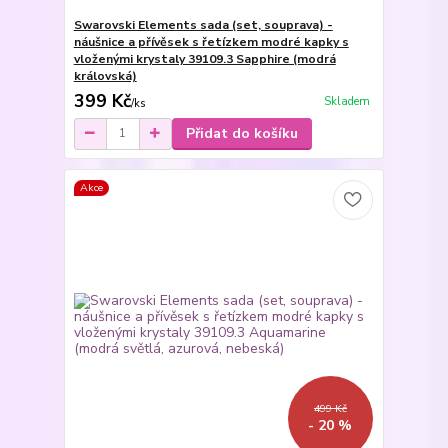
Swarovski Elements sada (set, souprava) -
náušnice a přívěsek s řetízkem modré kapky s
vloženými krystaly 39109.3 Sapphire (modrá
královská)
399 Kč
Skladem
/
ks
Přidat do košíku
Akce
499 Kč
- 20 %