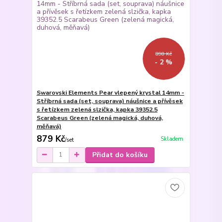
898 Kč
- 2 %
Swarovski Elements Pear vlepený krystal 14mm -
Stříbrná sada (set, souprava) náušnice a přívěsek
s řetízkem zelená slzička, kapka 39352.5
Scarabeus Green (zelená magická, duhová,
měňavá)
879 Kč
Skladem
/
set
Přidat do košíku