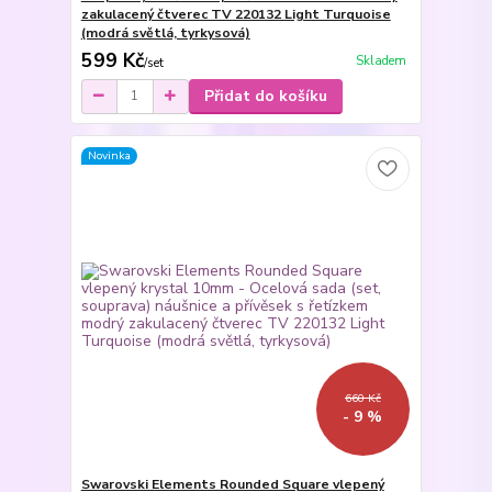
zakulacený čtverec TV 220132 Light Turquoise
(modrá světlá, tyrkysová)
599 Kč
Skladem
/
set
Přidat do košíku
Novinka
660 Kč
- 9 %
Swarovski Elements Rounded Square vlepený