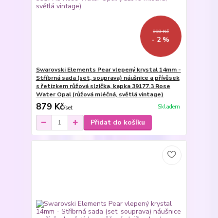
898 Kč
- 2 %
Swarovski Elements Pear vlepený krystal 14mm -
Stříbrná sada (set, souprava) náušnice a přívěsek
s řetízkem růžová slzička, kapka 39177.3 Rose
Water Opal (růžová mléčná, světlá vintage)
879 Kč
Skladem
/
set
Přidat do košíku