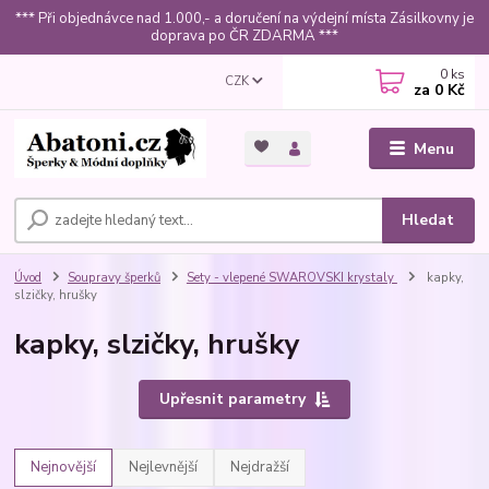
*** Při objednávce nad 1.000,- a doručení na výdejní místa Zásilkovny je
doprava po ČR ZDARMA ***
0
ks
CZK
za
0 Kč
Menu
Hledat
Úvod
Soupravy šperků
Sety - vlepené SWAROVSKI krystaly
kapky,
slzičky, hrušky
kapky, slzičky, hrušky
Upřesnit parametry
Nejnovější
Nejlevnější
Nejdražší