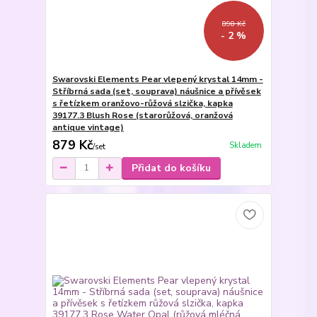
898 Kč
- 2 %
Swarovski Elements Pear vlepený krystal 14mm -
Stříbrná sada (set, souprava) náušnice a přívěsek
s řetízkem oranžovo-růžová slzička, kapka
39177.3 Blush Rose (starorůžová, oranžová
antique vintage)
879 Kč
Skladem
/
set
Přidat do košíku