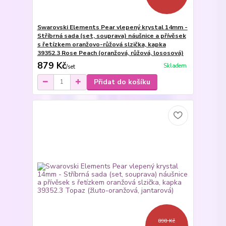
Swarovski Elements Pear vlepený krystal 14mm -
Stříbrná sada (set, souprava) náušnice a přívěsek
s řetízkem oranžovo-růžová slzička, kapka
39352.3 Rose Peach (oranžová, růžová, lososová)
879 Kč
Skladem
/
set
Přidat do košíku
898 Kč