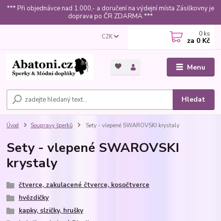
*** Při objednávce nad 1.000,- a doručení na výdejní místa Zásilkovny je
doprava po ČR ZDARMA ***
0
ks
CZK
za
0 Kč
Menu
Hledat
Úvod
Soupravy šperků
Sety - vlepené SWAROVSKI krystaly
Sety - vlepené SWAROVSKI
krystaly
čtverce, zakulacené čtverce, kosočtverce
hvězdičky
kapky, slzičky, hrušky