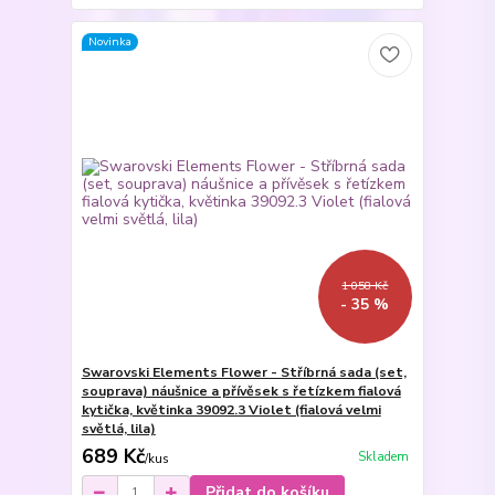
Novinka
1 058 Kč
- 35 %
Swarovski Elements Flower - Stříbrná sada (set,
souprava) náušnice a přívěsek s řetízkem fialová
kytička, květinka 39092.3 Violet (fialová velmi
světlá, lila)
689 Kč
Skladem
/
kus
Přidat do košíku