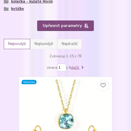
kolečka - kulaté Rivoli
kytičky
Upřesnit parametry
Nejnovější
Nejlevnější
Nejdražší
Zobrazuji 1-15 z 78
strana
z 6
další
Novinka