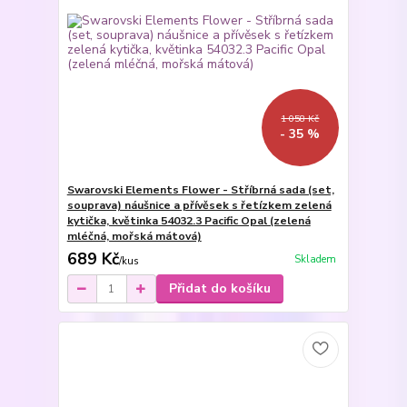
1 058 Kč
- 35 %
Swarovski Elements Flower - Stříbrná sada (set,
souprava) náušnice a přívěsek s řetízkem zelená
kytička, květinka 54032.3 Pacific Opal (zelená
mléčná, mořská mátová)
689 Kč
Skladem
/
kus
Přidat do košíku