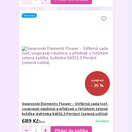
Novinka
1 058 Kč
- 35 %
Swarovski Elements Flower - Stříbrná sada (set,
souprava) náušnice a přívěsek s řetízkem zelená
kytička, květinka 54032.3 Peridot (zelená světlá)
689 Kč
Skladem
/
kus
Přidat do košíku