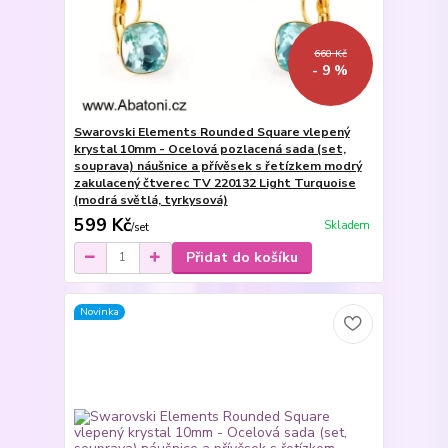
660 Kč
- 9 %
Swarovski Elements Rounded Square vlepený
krystal 10mm - Ocelová pozlacená sada (set,
souprava) náušnice a přívěsek s řetízkem modrý
zakulacený čtverec TV 220132 Light Turquoise
(modrá světlá, tyrkysová)
599 Kč
Skladem
/
set
Přidat do košíku
Novinka