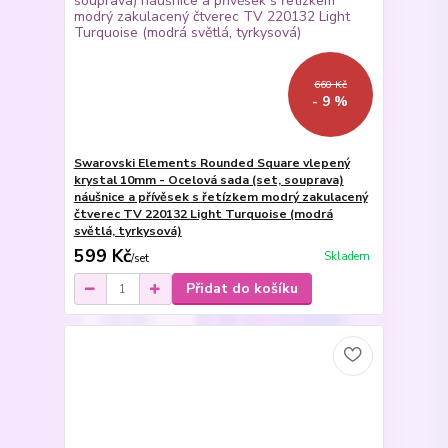
660 Kč
- 9 %
Swarovski Elements Rounded Square vlepený
krystal 10mm - Ocelová sada (set, souprava)
náušnice a přívěsek s řetízkem modrý zakulacený
čtverec TV 220132 Light Turquoise (modrá
světlá, tyrkysová)
599 Kč
Skladem
/
set
Přidat do košíku