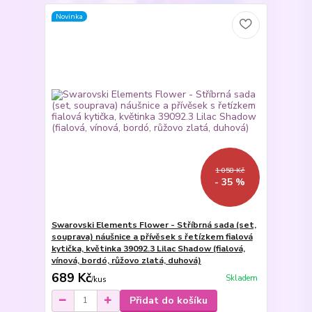
Novinka
1 058 Kč
- 35 %
Swarovski Elements Flower - Stříbrná sada (set,
souprava) náušnice a přívěsek s řetízkem fialová
kytička, květinka 39092.3 Lilac Shadow (fialová,
vínová, bordó, růžovo zlatá, duhová)
689 Kč
Skladem
/
kus
Přidat do košíku