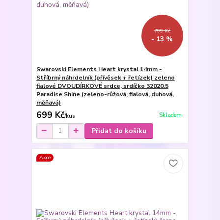
799 Kč
- 13 %
Swarovski Elements Heart krystal 14mm -
Stříbrný náhrdelník (přívěsek + řetízek) zeleno
fialové DVOUDÍRKOVÉ srdce, srdíčko 32020.5
Paradise Shine (zeleno-růžová, fialová, duhová,
měňavá)
699 Kč
Skladem
/
kus
Přidat do košíku
Akce