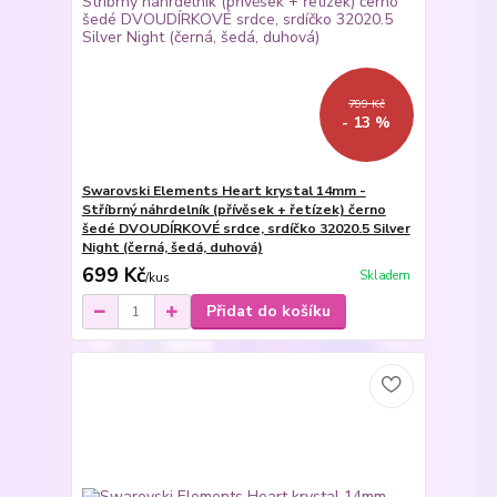
799 Kč
- 13 %
Swarovski Elements Heart krystal 14mm -
Stříbrný náhrdelník (přívěsek + řetízek) černo
šedé DVOUDÍRKOVÉ srdce, srdíčko 32020.5 Silver
Night (černá, šedá, duhová)
699 Kč
Skladem
/
kus
Přidat do košíku