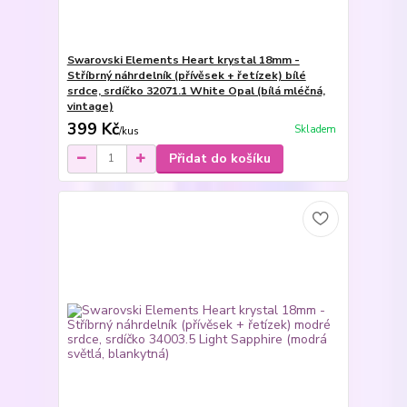
Swarovski Elements Heart krystal 18mm -
Stříbrný náhrdelník (přívěsek + řetízek) bílé
srdce, srdíčko 32071.1 White Opal (bílá mléčná,
vintage)
399 Kč
Skladem
/
kus
Přidat do košíku