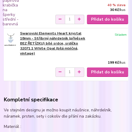
40 % sleva
30 Kč
/
kus
Přidat do košíku
Swarovski Elements Heart krystal
Skladem
18mm - Stříbrný náhrdelník (přívěsek
BEZ ŘETÍZKU) bílé srdce, srdíčko
32071.1 White Opal (bílá mléčná,
vintage)
199 Kč
/
kus
Přidat do košíku
Kompletní specifikace
Ve stejném designu je možno koupit náušnice, náhrdelník,
náramek, prsten, sety i cokoliv dle přání na zakázku.
Materiál :