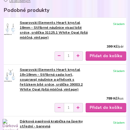
Do oblíbených
Podobné produkty
Swarovski Elements Heart krystal
Skladem
18mm - Stříbrné náušnice visací bílé
srdce, srdíčka 31125.1 White Opal (bílá
mléčná, vintage)
399 Kč
/
pár
Přidat do košíku
Swarovski Elements Heart krystal
Skladem
18+18mm - Stříbrná sada (set,
souprava) náušnice a přívěsek s
řetízkem bílé srdce, srdíčko 39003.2
White Opal (bílá mléčná, vintage)
789 Kč
/
kus
Přidat do košíku
Dárková papírová krabička na šperky
Skladem
střední - barevná