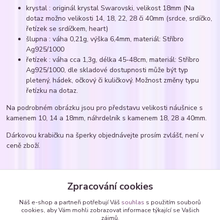
krystal : originál krystal Swarovski, velikost 18mm (Na
dotaz možno velikosti 14, 18, 22, 28 či 40mm (srdce, srdíčko,
řetízek se srdíčkem, heart)
šlupna : váha 0,21g, výška 6,4mm, materiál: Stříbro
Ag925/1000
řetízek : váha cca 1,3g, délka 45-48cm, materiál: Stříbro
Ag925/1000, dle skladové dostupnosti může být typ
pletený, hádek, očkový či kuličkový. Možnost změny typu
řetízku na dotaz.
Na podrobném obrázku jsou pro představu velikosti náušnice s
kamenem 10, 14 a 18mm, náhrdelník s kamenem 18, 28 a 40mm.
Dárkovou krabičku na šperky objednávejte prosím zvlášť, není v
ceně zboží.
Zboží zařazeno v kategoriích
Zpracování cookies
Náhrdelníky
Náš e-shop a partneři potřebují Váš
souhlas
s použitím souborů
cookies, aby Vám mohli zobrazovat informace týkající se Vašich
Náhrdelníky - zavěšené SWAROVSKI krystaly
zájmů.