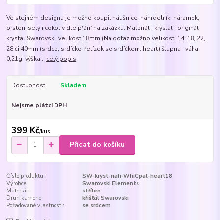
Ve stejném designu je možno koupit náušnice, náhrdelník, náramek,
prsten, sety i cokoliv dle přání na zakázku. Materiál : krystal : originál
krystal Swarovski, velikost 18mm (Na dotaz možno velikosti 14, 18, 22,
28 či 40mm (srdce, srdíčko, řetízek se srdíčkem, heart) šlupna : váha
0,21g, výška...
celý popis
Dostupnost
Skladem
Nejsme plátci DPH
399 Kč
/
kus
Přidat do košíku
Číslo produktu:
SW-kryst-nah-WhiOpal-heart18
Výrobce:
Swarovski Elements
Materiál:
stříbro
Druh kamene:
křišťál Swarovski
Požadované vlastnosti:
se srdcem