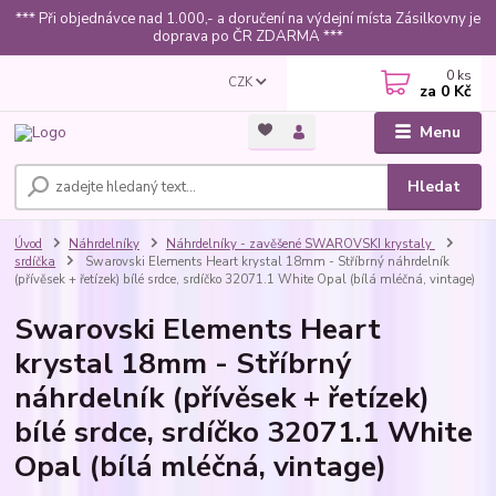
*** Při objednávce nad 1.000,- a doručení na výdejní místa Zásilkovny je
doprava po ČR ZDARMA ***
0
ks
CZK
za
0 Kč
Menu
Hledat
Úvod
Náhrdelníky
Náhrdelníky - zavěšené SWAROVSKI krystaly
srdíčka
Swarovski Elements Heart krystal 18mm - Stříbrný náhrdelník
(přívěsek + řetízek) bílé srdce, srdíčko 32071.1 White Opal (bílá mléčná, vintage)
Swarovski Elements Heart
krystal 18mm - Stříbrný
náhrdelník (přívěsek + řetízek)
bílé srdce, srdíčko 32071.1 White
Opal (bílá mléčná, vintage)