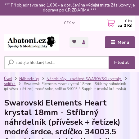
*** Při objednávce nad 1.000,- a doručení na výdejní místa Zásilkovny je
doprava po ČR ZDARMA ***
0
ks
CZK
za
0 Kč
Menu
Hledat
Úvod
Náhrdelníky
Náhrdelníky - zavěšené SWAROVSKI krystaly
srdíčka
Swarovski Elements Heart krystal 18mm - Stříbrný náhrdelník
(přívěsek + řetízek) modré srdce, srdíčko 34003.5 Sapphire (modrá královská)
Swarovski Elements Heart
krystal 18mm - Stříbrný
náhrdelník (přívěsek + řetízek)
modré srdce, srdíčko 34003.5