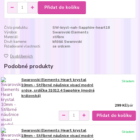
Přidat do košíku
Číslo produktu:
SW-kryst-nah-Sapphire-heart18
Výrobce:
Swarovski Elements
Materiál:
stříbro
Druh kamene:
křišťál Swarovski
Požadované vlastnosti:
se srdcem
Do oblíbených
Podobné produkty
Swarovski Elements Heart krystal
Skladem
10mm - Stříbrné náušnice visací modré
srdce, srdíčka 31012.4 Sapphire (modrá
královská)
299 Kč
/
pár
Přidat do košíku
Swarovski Elements Heart krystal
Skladem
18mm - Stříbrné náušnice visací modré