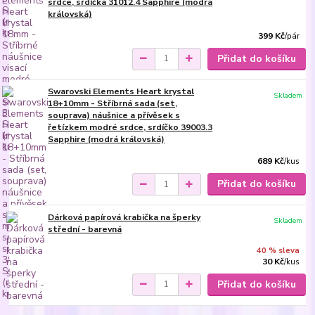
srdce, srdíčka 31012.4 Sapphire (modrá
královská)
399 Kč
/
pár
Přidat do košíku
Swarovski Elements Heart krystal
Skladem
18+10mm - Stříbrná sada (set,
souprava) náušnice a přívěsek s
řetízkem modré srdce, srdíčko 39003.3
Sapphire (modrá královská)
689 Kč
/
kus
Přidat do košíku
Dárková papírová krabička na šperky
Skladem
střední - barevná
40 % sleva
30 Kč
/
kus
Přidat do košíku