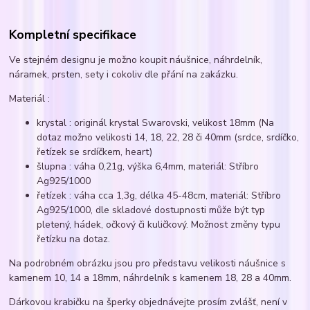
Kompletní specifikace
Ve stejném designu je možno koupit náušnice, náhrdelník,
náramek, prsten, sety i cokoliv dle přání na zakázku.
Materiál :
krystal : originál krystal Swarovski, velikost 18mm (Na
dotaz možno velikosti 14, 18, 22, 28 či 40mm (srdce, srdíčko,
řetízek se srdíčkem, heart)
šlupna : váha 0,21g, výška 6,4mm, materiál: Stříbro
Ag925/1000
řetízek : váha cca 1,3g, délka 45-48cm, materiál: Stříbro
Ag925/1000, dle skladové dostupnosti může být typ
pletený, hádek, očkový či kuličkový. Možnost změny typu
řetízku na dotaz.
Na podrobném obrázku jsou pro představu velikosti náušnice s
kamenem 10, 14 a 18mm, náhrdelník s kamenem 18, 28 a 40mm.
Dárkovou krabičku na šperky objednávejte prosím zvlášť, není v