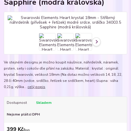
Sapphire (modrá královská)
Ve stejném designu je možno koupit náušnice, náhrdelník, náramek,
prsten, sety i cokoliv dle přání na zakázku. Materiál : krystal : originál
krystal Swarovski, velikost 18mm (Na dotaz možno velikosti 14, 18, 22,
28 či 40mm (srdce, srdíčko, řetízek se srdíčkem, heart) šlupna : váha
0,21g, výška...
celý popis
Dostupnost
Skladem
Nejsme plátci DPH
399 Kč
/
kus