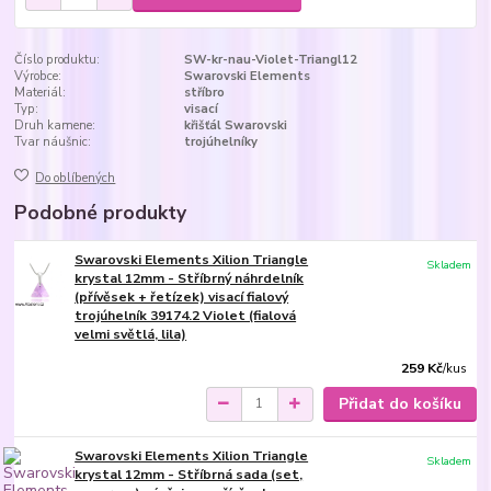
Číslo produktu:
SW-kr-nau-Violet-Triangl12
Výrobce:
Swarovski Elements
Materiál:
stříbro
Typ:
visací
Druh kamene:
křišťál Swarovski
Tvar náušnic:
trojúhelníky
Do oblíbených
Podobné produkty
Swarovski Elements Xilion Triangle
Skladem
krystal 12mm - Stříbrný náhrdelník
(přívěsek + řetízek) visací fialový
trojúhelník 39174.2 Violet (fialová
velmi světlá, lila)
259 Kč
/
kus
Přidat do košíku
Swarovski Elements Xilion Triangle
Skladem
krystal 12mm - Stříbrná sada (set,