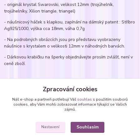
- originál krystal Swarovski, velikost 12mm (trojúhelník,
trojúhelníky, Xilion triangle, triangel)
- náušnicový háček s klapkou, zapínání na dámský patent : Stříbro
Ag925/1000, výška cca 18mm, váha 0,7g
- Na podrobných obrázcích jsou pro představu vyobrazeny
náušnice s krystalem o velikosti 12mm v náhodných barvách.
- Dárkovou krabičku na šperky objednávejte prosím zvlášť, není v
ceně zboží.
Zboží zařazeno v kategoriích
Zpracování cookies
Náušnice
Náš e-shop a partneři potřebují Váš
souhlas
s použitím souborů
cookies, aby Vám mohli zobrazovat informace týkající se Vašich
Náušnice - zavěšené SWAROVSKI krystaly
zájmů.
trojúhelníky
Souhlasím
Nastavení