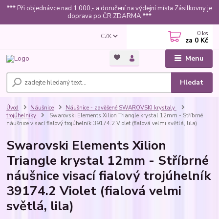
*** Při objednávce nad 1.000,- a doručení na výdejní místa Zásilkovny je
doprava po ČR ZDARMA ***
0
ks
CZK
za
0 Kč
Menu
Hledat
Úvod
Náušnice
Náušnice - zavěšené SWAROVSKI krystaly
trojúhelníky
Swarovski Elements Xilion Triangle krystal 12mm - Stříbrné
náušnice visací fialový trojúhelník 39174.2 Violet (fialová velmi světlá, lila)
Swarovski Elements Xilion
Triangle krystal 12mm - Stříbrné
náušnice visací fialový trojúhelník
39174.2 Violet (fialová velmi
světlá, lila)