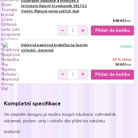
souprava) náušnice a přívěsek s
řetízkem fialový trojúhelník 39174.2
Violet (fialová velmi světlá, lila)
549 Kč
/
kus
Přidat do košíku
Dárková papírová krabička na šperky
Skladem
střední - barevná
40 % sleva
30 Kč
/
kus
Přidat do košíku
Kompletní specifikace
Ve stejném designu je možno koupit náušnice, náhrdelník,
náramek, prsten, sety i cokoliv dle přání na zakázku.
materiál :