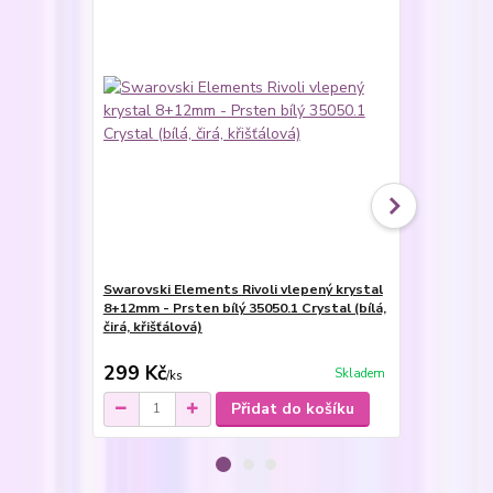
Swarovski Elements Rivoli vlepený krystal
Swarovski E
8+12mm - Prsten bílý 35050.1 Crystal (bílá,
8+12mm - Pr
čirá, křišťálová)
Crystal / Jet 
Jang)
299 Kč
299 Kč
Skladem
/
ks
/
ks
Přidat do košíku