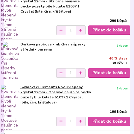
krystal 12mm - Stříbrné náušnice
pecky puzety bílé kulaté 51037.1
Crystal (bílá, čirá, křišťálová)
299 Kč
/
pár
Přidat do košíku
Dárková papírová krabička na šperky
Skladem
střední - barevná
40 % sleva
30 Kč
/
kus
Přidat do košíku
Swarovski Elements Rivoli vlepený
Skladem
krystal 12mm - Ocelové náušnice pecky
puzety bílé kulaté 51037.1 Crystal
(bílá, čirá, křišťálová)
199 Kč
/
pár
Přidat do košíku