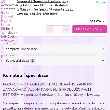
Swarovski Elements Rivoli vlepený
Skladem
krystal 14mm - Stříbrný náhrdelník
(přívěsek + řetízek) bílý kulatý 34112.1
Crystal (bílá, čirá, křišťálová)
359 Kč
/
kus
Přidat do košíku
Kompletní specifikace
Související zboží
3
Kompletní specifikace
POZOR, OPROTI OBRÁZKU NENÍ DODÁVÁNO ZAPÍNÁNÍ
ZACVAKÁVACÍ, ALE NA KARABINU S PRODLUŽOVACÍM
ŘETÍZKEM, viz podrobný obrázek náramku s růžovými krystaly.
Ve stejném designu je možno koupit náušnice na klapce, bimbací,
puzetky, náhrdelník, náramek, prsten a sety dle přání na zakázku.