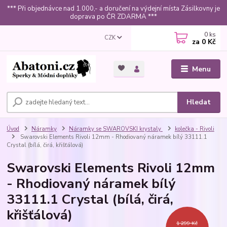
*** Při objednávce nad 1.000,- a doručení na výdejní místa Zásilkovny je
doprava po ČR ZDARMA ***
0
ks
CZK
za
0 Kč
Menu
Hledat
Úvod
Náramky
Náramky se SWAROVSKI krystaly
kolečka - Rivoli
Swarovski Elements Rivoli 12mm - Rhodiovaný náramek bílý 33111.1
Crystal (bílá, čirá, křišťálová)
Swarovski Elements Rivoli 12mm
- Rhodiovaný náramek bílý
33111.1 Crystal (bílá, čirá,
křišťálová)
1 299 Kč