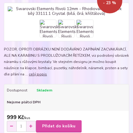
- 23 %
POZOR, OPROTI OBRÁZKU NENÍ DODÁVÁNO ZAPÍNÁNÍ ZACVAKÁVACÍ,
ALE NA KARABINU S PRODLUŽOVACÍM ŘETÍZKEM, viz podrobný obrázek
náramku s růžovými krystaly. Ve stejném designu je možno koupit
náušnice na klapce, bimbací, puzetky, náhrdelník, náramek, prsten a sety
dle přání na ...
celý popis
Dostupnost
Skladem
Nejsme plátci DPH
999 Kč
/
kus
Přidat do košíku