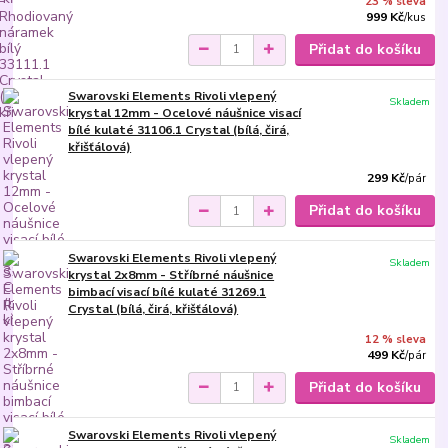
23 % sleva
999 Kč
/
kus
Přidat do košíku
Swarovski Elements Rivoli vlepený
Skladem
krystal 12mm - Ocelové náušnice visací
bílé kulaté 31106.1 Crystal (bílá, čirá,
křišťálová)
299 Kč
/
pár
Přidat do košíku
Swarovski Elements Rivoli vlepený
Skladem
krystal 2x8mm - Stříbrné náušnice
bimbací visací bílé kulaté 31269.1
Crystal (bílá, čirá, křišťálová)
12 % sleva
499 Kč
/
pár
Přidat do košíku
Swarovski Elements Rivoli vlepený
Skladem