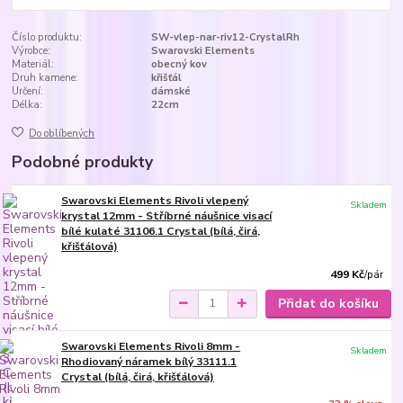
Číslo produktu:
SW-vlep-nar-riv12-CrystalRh
Výrobce:
Swarovski Elements
Materiál:
obecný kov
Druh kamene:
křišťál
Určení:
dámské
Délka:
22cm
Do oblíbených
Podobné produkty
Swarovski Elements Rivoli vlepený
Skladem
krystal 12mm - Stříbrné náušnice visací
bílé kulaté 31106.1 Crystal (bílá, čirá,
křišťálová)
499 Kč
/
pár
Přidat do košíku
Swarovski Elements Rivoli 8mm -
Skladem
Rhodiovaný náramek bílý 33111.1
Crystal (bílá, čirá, křišťálová)