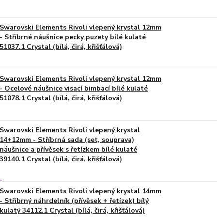
Swarovski Elements Rivoli vlepený krystal 12mm
- Stříbrné náušnice pecky puzety bílé kulaté
51037.1 Crystal (bílá, čirá, křišťálová)
Swarovski Elements Rivoli vlepený krystal 12mm
- Ocelové náušnice visací bimbací bílé kulaté
51078.1 Crystal (bílá, čirá, křišťálová)
Swarovski Elements Rivoli vlepený krystal
14+12mm - Stříbrná sada (set, souprava)
náušnice a přívěsek s řetízkem bílé kulaté
39140.1 Crystal (bílá, čirá, křišťálová)
Swarovski Elements Rivoli vlepený krystal 14mm
- Stříbrný náhrdelník (přívěsek + řetízek) bílý
kulatý 34112.1 Crystal (bílá, čirá, křišťálová)