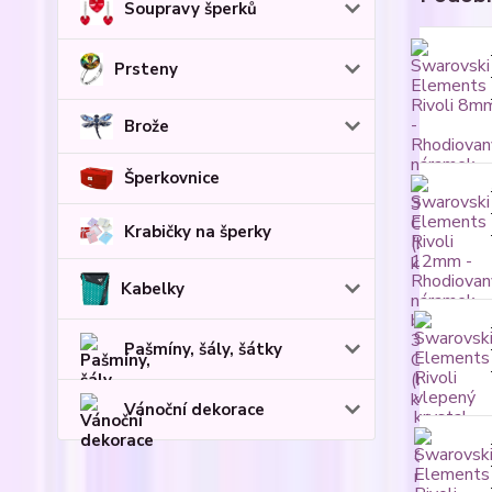
Soupravy šperků
Prsteny
Brože
Šperkovnice
Krabičky na šperky
Kabelky
Pašmíny, šály, šátky
Vánoční dekorace