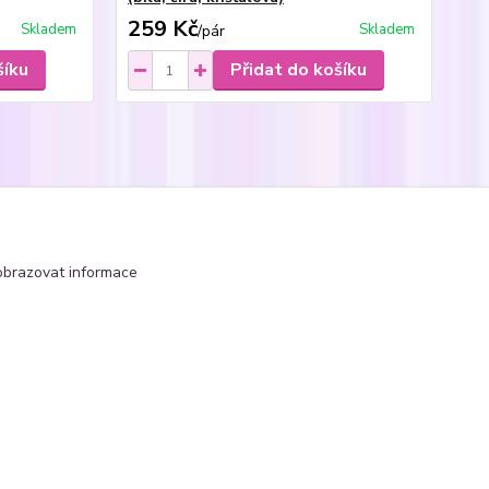
259 Kč
Skladem
Skladem
/
pár
šíku
Přidat do košíku
čka - kulaté Rivoli
obrazovat informace
Vytvořeno na
Eshop-rychle.cz