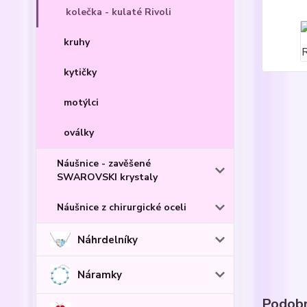
kolečka - kulaté Rivoli
kruhy
kytičky
motýlci
oválky
Náušnice - zavěšené
SWAROVSKI krystaly
Náušnice z chirurgické oceli
Náhrdelníky
Náramky
Podobn