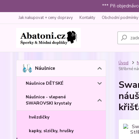
*** Při objednáv
Jak nakupovat + ceny dopravy
Kontakty
Obchodní podmínky
Úvod
N
Náušnice
Stříbrné ná
Swar
Náušnice DĚTSKÉ
náuš
Náušnice - vlepené
SWAROVSKI krystaly
křiš
hvězdičky
kapky, slzičky, hrušky