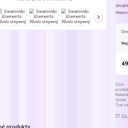
(dvojit
vlepova
Dos
Nej
49
Číslo
produkt
Materiá
Určení:
Tvar ná
Do 
é produkty