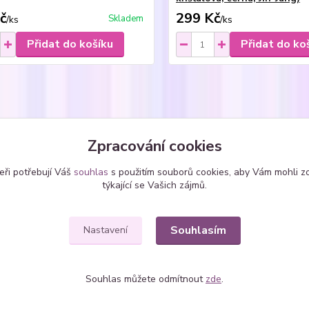
č
299 Kč
Skladem
/
ks
/
ks
Přidat do košíku
Přidat do ko
zařazeno v kategoriích
Zpracování cookies
ice
Náušnice - vlepené
kole
eři potřebují Váš
souhlas
s použitím souborů cookies, aby Vám mohli z
SWAROVSKI krystaly
týkající se Vašich zájmů.
Souhlasím
Nastavení
Souhlas můžete odmítnout
zde
.