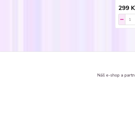
299 K
Zboží 
Náušn
Náš e-shop a partn