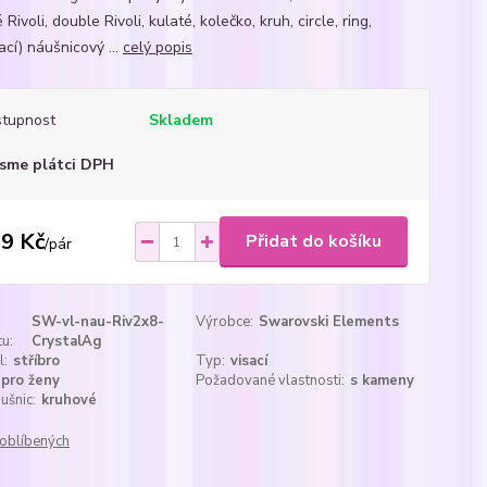
é Rivoli, double Rivoli, kulaté, kolečko, kruh, circle, ring,
cí) náušnicový ...
celý popis
tupnost
Skladem
sme plátci DPH
9 Kč
Přidat do košíku
/
pár
SW-vl-nau-Riv2x8-
Výrobce:
Swarovski Elements
u:
CrystalAg
l:
stříbro
Typ:
visací
pro ženy
Požadované vlastnosti:
s kameny
ušnic:
kruhové
oblíbených