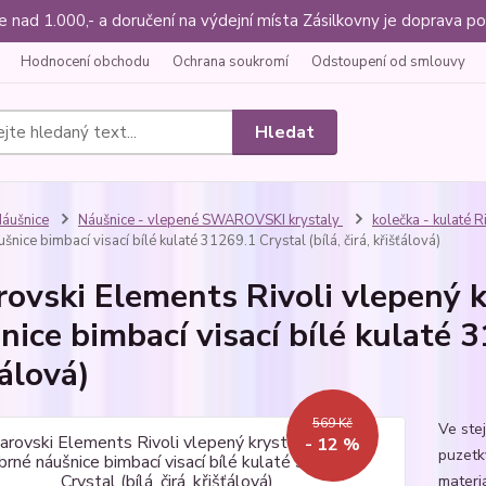
ce nad 1.000,- a doručení na výdejní místa Zásilkovny je doprava
Hodnocení obchodu
Ochrana soukromí
Odstoupení od smlouvy
Hledat
áušnice
Náušnice - vlepené SWAROVSKI krystaly
kolečka - kulaté R
ušnice bimbací visací bílé kulaté 31269.1 Crystal (bílá, čirá, křišťálová)
ovski Elements Rivoli vlepený 
nice bimbací visací bílé kulaté 31
ťálová)
569 Kč
Ve ste
- 12 %
puzetk
materiá