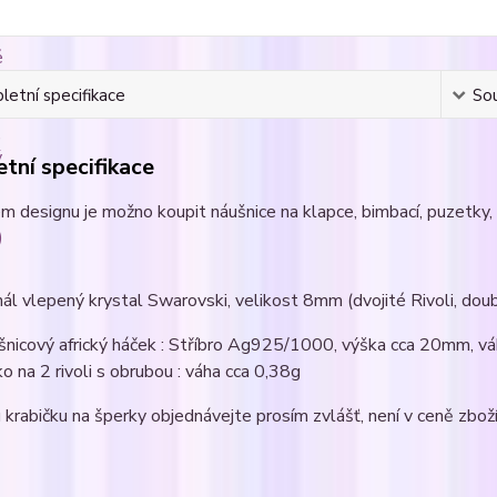
etní specifikace
Sou
tní specifikace
m designu je možno koupit náušnice na klapce, bimbací, puzetky, 
nál vlepený krystal Swarovski, velikost 8mm (dvojité Rivoli, double
šnicový africký háček : Stříbro Ag925/1000, výška cca 20mm, v
ko na 2 rivoli s obrubou : váha cca 0,38g
krabičku na šperky objednávejte prosím zvlášť, není v ceně zboží