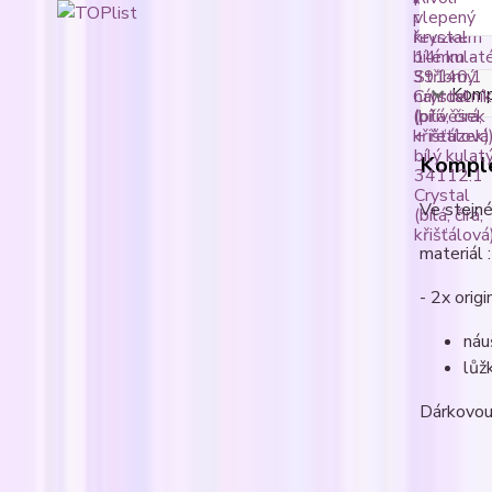
Kompl
Komple
Ve stejné
materiál :
- 2x origi
náu
lůž
Dárkovou 