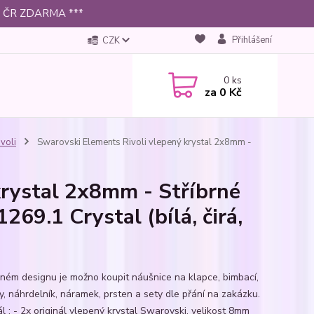
 po ČR ZDARMA ***
Přihlášení
CZK
0
ks
za
0 Kč
ivoli
Swarovski Elements Rivoli vlepený krystal 2x8mm -
krystal 2x8mm - Stříbrné
269.1 Crystal (bílá, čirá,
jném designu je možno koupit náušnice na klapce, bimbací,
y, náhrdelník, náramek, prsten a sety dle přání na zakázku.
l : - 2x originál vlepený krystal Swarovski, velikost 8mm