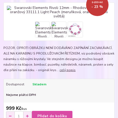
1 299 Kč
- 23 %
POZOR, OPROTI OBRÁZKU NENÍ DODÁVÁNO ZAPÍNÁNÍ ZACVAKÁVACÍ,
ALE NA KARABINU S PRODLUŽOVACÍM ŘETÍZKEM, viz podrobný obrázek
náramku s růžovými krystaly. Ve stejném designu je možno koupit
náušnice na klapce, bimbací, puzetky, náhrdelník, náramek, prsten a sety
dle přání na zakázku. - originál krys...
celý popis
Dostupnost
Skladem
Nejsme plátci DPH
999 Kč
/
kus
Přidat do košíku