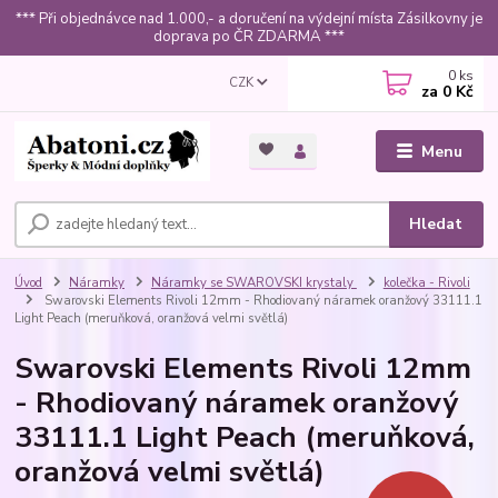
*** Při objednávce nad 1.000,- a doručení na výdejní místa Zásilkovny je
doprava po ČR ZDARMA ***
0
ks
CZK
za
0 Kč
Menu
Hledat
Úvod
Náramky
Náramky se SWAROVSKI krystaly
kolečka - Rivoli
Swarovski Elements Rivoli 12mm - Rhodiovaný náramek oranžový 33111.1
Light Peach (meruňková, oranžová velmi světlá)
Swarovski Elements Rivoli 12mm
- Rhodiovaný náramek oranžový
33111.1 Light Peach (meruňková,
oranžová velmi světlá)