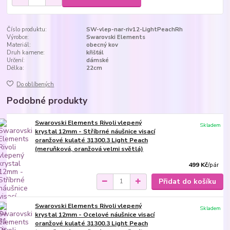
Číslo produktu:
SW-vlep-nar-riv12-LightPeachRh
Výrobce:
Swarovski Elements
Materiál:
obecný kov
Druh kamene:
křišťál
Určení:
dámské
Délka:
22cm
Do oblíbených
Podobné produkty
Swarovski Elements Rivoli vlepený
Skladem
krystal 12mm - Stříbrné náušnice visací
oranžové kulaté 31300.3 Light Peach
(meruňková, oranžová velmi světlá)
499 Kč
/
pár
Přidat do košíku
Swarovski Elements Rivoli vlepený
Skladem
krystal 12mm - Ocelové náušnice visací
oranžové kulaté 31300.3 Light Peach