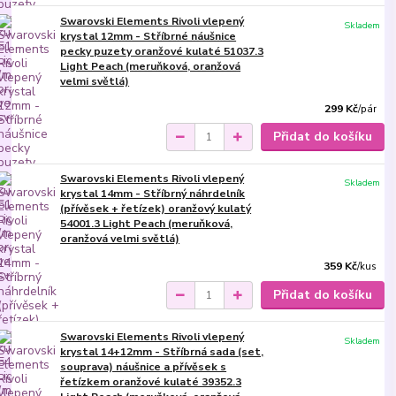
Swarovski Elements Rivoli vlepený
Skladem
krystal 12mm - Stříbrné náušnice
pecky puzety oranžové kulaté 51037.3
Light Peach (meruňková, oranžová
velmi světlá)
299 Kč
/
pár
Přidat do košíku
Swarovski Elements Rivoli vlepený
Skladem
krystal 14mm - Stříbrný náhrdelník
(přívěsek + řetízek) oranžový kulatý
54001.3 Light Peach (meruňková,
oranžová velmi světlá)
359 Kč
/
kus
Přidat do košíku
Swarovski Elements Rivoli vlepený
Skladem
krystal 14+12mm - Stříbrná sada (set,
souprava) náušnice a přívěsek s
řetízkem oranžové kulaté 39352.3