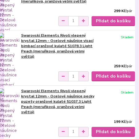
(meruňková, oranžová velmi světlá)
299 Kč
/
pár
Přidat do košíku
Swarovski Elements Rivoli vlepený
Skladem
krystal 12mm - Ocelové náušnice visací
bimbací oranžové kulaté 51078.3 Light
Peach (meruňková, oranžová velmi
světlá)
259 Kč
/
pár
Přidat do košíku
Swarovski Elements Rivoli vlepený
Skladem
krystal 12mm - Ocelové náušnice pecky
puzety oranžové kulaté 51037.3 Light
Peach (meruňková, oranžová velmi
světlá)
199 Kč
/
pár
Přidat do košíku