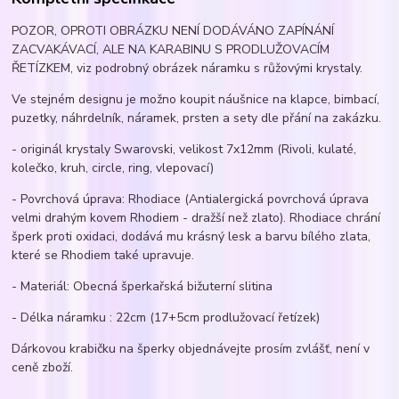
POZOR, OPROTI OBRÁZKU NENÍ DODÁVÁNO ZAPÍNÁNÍ
ZACVAKÁVACÍ, ALE NA KARABINU S PRODLUŽOVACÍM
ŘETÍZKEM, viz podrobný obrázek náramku s růžovými krystaly.
Ve stejném designu je možno koupit náušnice na klapce, bimbací,
puzetky, náhrdelník, náramek, prsten a sety dle přání na zakázku.
- originál krystaly Swarovski, velikost 7x12mm (Rivoli, kulaté,
kolečko, kruh, circle, ring, vlepovací)
- Povrchová úprava: Rhodiace (Antialergická povrchová úprava
velmi drahým kovem Rhodiem - dražší než zlato). Rhodiace chrání
šperk proti oxidaci, dodává mu krásný lesk a barvu bílého zlata,
které se Rhodiem také upravuje.
- Materiál: Obecná šperkařská bižuterní slitina
- Délka náramku : 22cm (17+5cm prodlužovací řetízek)
Dárkovou krabičku na šperky objednávejte prosím zvlášť, není v
ceně zboží.