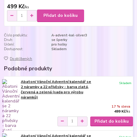
499 Kč
/
ks
Přidat do košíku
Číslo produktu:
A-advent-kal-silver3
Druh:
se šperky
Určení:
pro holky
Dostupnost:
Skladem
Do oblíbených
Podobné produkty
Abatoni Vánoční Adventní kalendář se
Skladem
2 náramky a 22 přívěsky - barva zlatá,
červená a zelená (sada pro výrobu
náramků)
17 % sleva
499 Kč
/
ks
Přidat do košíku
Abatoni Vánoční Adventní kalendář se