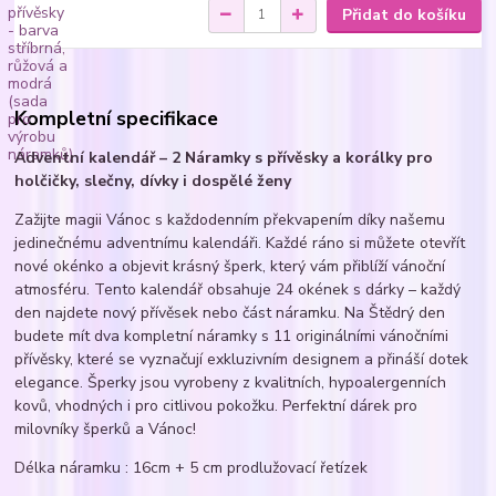
Přidat do košíku
Kompletní specifikace
Adventní kalendář – 2 Náramky s přívěsky a korálky pro
holčičky, slečny, dívky i dospělé ženy
Zažijte magii Vánoc s každodenním překvapením díky našemu
jedinečnému adventnímu kalendáři. Každé ráno si můžete otevřít
nové okénko a objevit krásný šperk, který vám přiblíží vánoční
atmosféru. Tento kalendář obsahuje 24 okének s dárky – každý
den najdete nový přívěsek nebo část náramku. Na Štědrý den
budete mít dva kompletní náramky s 11 originálními vánočními
přívěsky, které se vyznačují exkluzivním designem a přináší dotek
elegance. Šperky jsou vyrobeny z kvalitních, hypoalergenních
kovů, vhodných i pro citlivou pokožku. Perfektní dárek pro
milovníky šperků a Vánoc!
Délka náramku : 16cm + 5 cm prodlužovací řetízek