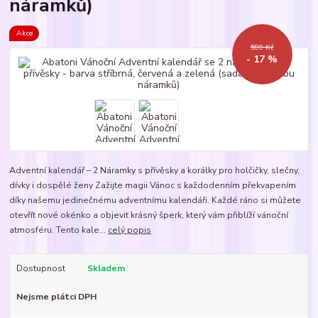
náramků)
Akce
599 Kč
- 17 %
Adventní kalendář – 2 Náramky s přívěsky a korálky pro holčičky, slečny,
dívky i dospělé ženy Zažijte magii Vánoc s každodenním překvapením
díky našemu jedinečnému adventnímu kalendáři. Každé ráno si můžete
otevřít nové okénko a objevit krásný šperk, který vám přiblíží vánoční
atmosféru. Tento kale...
celý popis
Dostupnost
Skladem
Nejsme plátci DPH