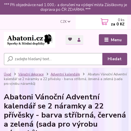
*** Při objednávce nad 1.000,- a doručení na výdejní místa Zásilkovny je
doprava po ČR ZDARMA ***
0
ks
CZK
za
0 Kč
Menu
Hledat
Úvod
Vánoční dekorace
Adventní kalendáře
Abatoni Vánoční Adventní
kalendář se 2 náramky a 22 přívěsky - barva stříbrná, červená a zelená (sada
pro výrobu náramků)
Abatoni Vánoční Adventní
kalendář se 2 náramky a 22
přívěsky - barva stříbrná, červená
a zelená (sada pro výrobu