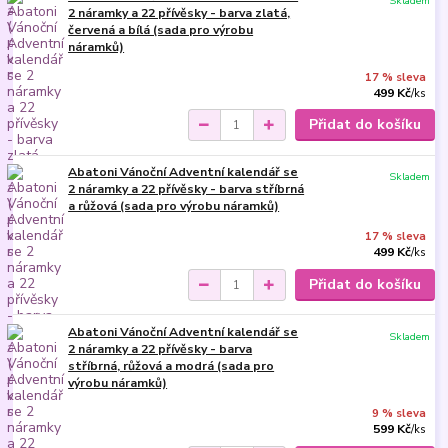
Skladem
2 náramky a 22 přívěsky - barva zlatá,
červená a bílá (sada pro výrobu
náramků)
17 % sleva
499 Kč
/
ks
Přidat do košíku
Abatoni Vánoční Adventní kalendář se
Skladem
2 náramky a 22 přívěsky - barva stříbrná
a růžová (sada pro výrobu náramků)
17 % sleva
499 Kč
/
ks
Přidat do košíku
Abatoni Vánoční Adventní kalendář se
Skladem
2 náramky a 22 přívěsky - barva
stříbrná, růžová a modrá (sada pro
výrobu náramků)
9 % sleva
599 Kč
/
ks