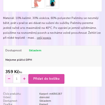
Materiál: 10% kašmír, 30% viskóza, 60% polyester Pašmíny se nesmějí
bělit, prát v pračce ani dávat na sušení do sušičky. Pašmíny pereme
jedině ručně a to maximálně na 40°C. Po vyprání je jemně vyždímáme,
položíme na rovnoměrný povrch a necháme volně proschnout. Žehlit lze
při nízké teplotě - maxi...
celý popis
Dostupnost
Skladem
Nejsme plátci DPH
359 Kč
/
ks
Přidat do košíku
Číslo produktu:
Karpet-mKR0287
Určení:
dámské
Dostupnost:
Skladem
Značka:
Karpet