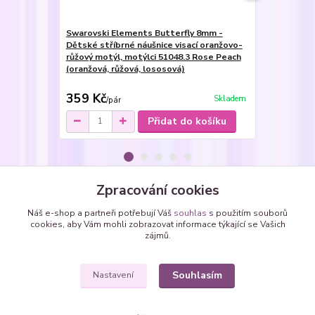
Swarovski Elements Butterfly 8mm -
Swarovski E
Dětské stříbrné náušnice visací oranžovo-
14mm - Rhod
růžový motýl, motýlci 51048.3 Rose Peach
řetízek) ora
(oranžová, růžová, lososová)
34252.3 Rose
lososová)
359 Kč
299 Kč
Skladem
/
pár
/
ku
Přidat do košíku
Zpracování cookies
Zboží zařazeno v kategoriích
Náš e-shop a partneři potřebují Váš
souhlas
s použitím souborů
cookies, aby Vám mohli zobrazovat informace týkající se Vašich
Pašmíny, šály, šátky
zájmů.
Pašmíny, pašmínové šály
Souhlasím
Nastavení