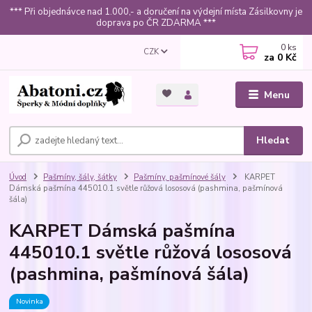
*** Při objednávce nad 1.000,- a doručení na výdejní místa Zásilkovny je
doprava po ČR ZDARMA ***
0
ks
CZK
za
0 Kč
Menu
Hledat
Úvod
Pašmíny, šály, šátky
Pašmíny, pašmínové šály
KARPET
Dámská pašmína 445010.1 světle růžová lososová (pashmina, pašmínová
šála)
KARPET Dámská pašmína
445010.1 světle růžová lososová
(pashmina, pašmínová šála)
Novinka