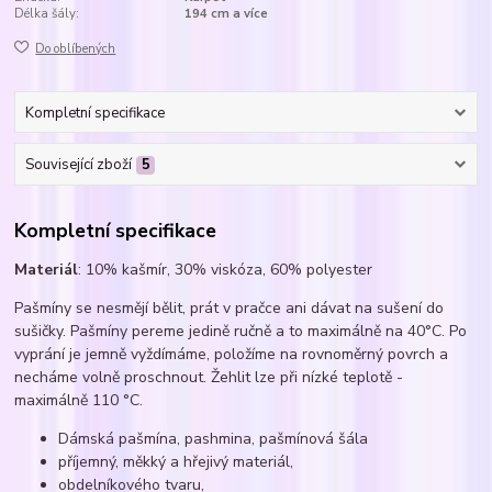
Délka šály:
194 cm a více
Do oblíbených
Kompletní specifikace
Související zboží
5
Kompletní specifikace
Materiál
: 10% kašmír, 30% viskóza, 60% polyester
Pašmíny se nesmějí bělit, prát v pračce ani dávat na sušení do
sušičky. Pašmíny pereme jedině ručně a to maximálně na 40°C. Po
vyprání je jemně vyždímáme, položíme na rovnoměrný povrch a
necháme volně proschnout. Žehlit lze při nízké teplotě -
maximálně 110 °C.
Dámská pašmína, pashmina, pašmínová šála
příjemný, měkký a hřejivý materiál,
obdelníkového tvaru,