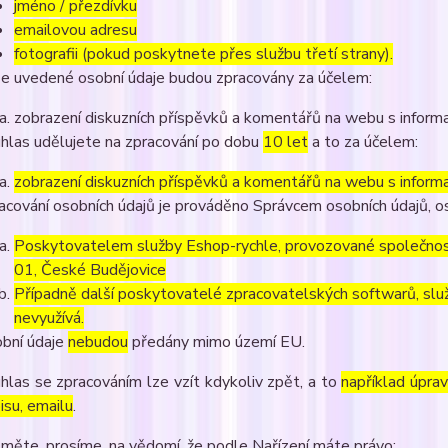
jméno / přezdívku
emailovou adresu
fotografii (pokud poskytnete přes službu třetí strany).
e uvedené osobní údaje budou zpracovány za účelem:
zobrazení diskuzních příspěvků a komentářů na webu s informa
hlas udělujete na zpracování po dobu
10 let
a to za účelem:
zobrazení diskuzních příspěvků a komentářů na webu s informa
acování osobních údajů je prováděno Správcem osobních údajů, os
Poskytovatelem služby Eshop-rychle, provozované společnost
01, České Budějovice
Případně další poskytovatelé zpracovatelských softwarů, služ
nevyužívá.
bní údaje
nebudou
předány mimo území EU.
hlas se zpracováním lze vzít kdykoliv zpět, a to
například úpra
isu, emailu
.
měte, prosíme, na vědomí, že podle Nařízení máte právo: