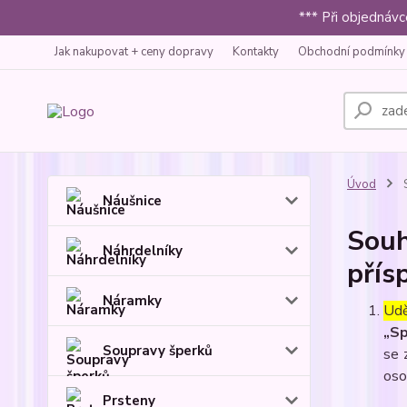
*** Při objednáv
Jak nakupovat + ceny dopravy
Kontakty
Obchodní podmínky
Úvod
S
Náušnice
Souh
Náhrdelníky
přís
Náramky
Udě
„Sp
Soupravy šperků
se 
oso
Prsteny