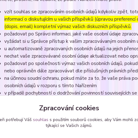
vzít souhlas se zpracováním osobních údajů kdykoliv zpět, to
informací o diskutujícím u vašich příspěvků (úpravou preferencí
(dopis, email) kompletní výmaz vašich diskuzních příspěvků.
požadovat po Správci informaci, jaké vaše osobní údaje zpraco
vyžádat si u Správce přístup k vašim zpracovávaným osobním ú
u automatizovaně zpracovaných osobních údajů na jejich přeno
nechat vaše zpracovávané osobní údaje aktualizovat nebo opra
požadovat po společnosti výmaz vašich osobních údajů, pokud 
nebo oprávněn dále zpracovávat dle příslušných právních před
na účinnou soudní ochranu, pokud máte za to, že vaše práva po
osobních údajů v rozporu s tímto Nařízením
v případě pochybností o dodržování povinností souvisejících s
na Úřad pro ochranu osobních údajů
Zpracování cookies
eři potřebují Váš
souhlas
s použitím souborů cookies, aby Vám mohli z
týkající se Vašich zájmů.