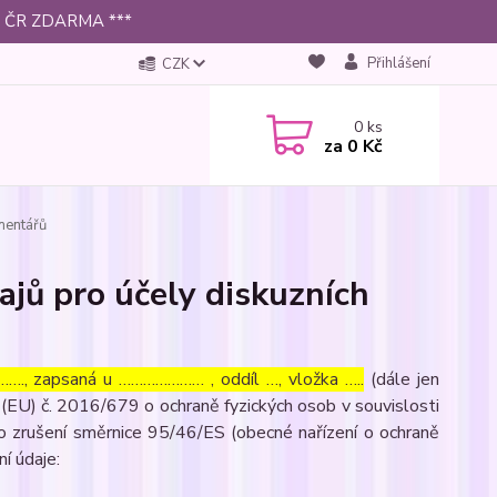
 po ČR ZDARMA ***
Přihlášení
CZK
0
ks
za
0 Kč
mentářů
jů pro účely diskuzních
…., zapsaná u ………………… , oddíl …, vložka …..
(dále jen
(EU) č. 2016/679 o ochraně fyzických osob v souvislosti
o zrušení směrnice 95/46/ES (obecné nařízení o ochraně
ní údaje: