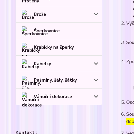
Brože
Výš
Šperkovnice
Sou
Krabičky na šperky
Zpr
Kabelky
Pašmíny, šály, šátky
Vánoční dekorace
Oso
Sou
dop
Kontakt :
Vez