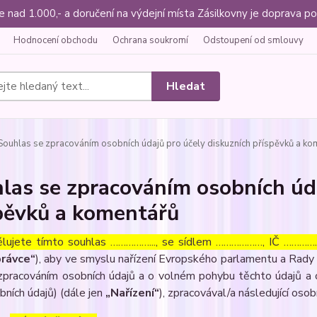
ce nad 1.000,- a doručení na výdejní místa Zásilkovny je doprava
Hodnocení obchodu
Ochrana soukromí
Odstoupení od smlouvy
Hledat
ouhlas se zpracováním osobních údajů pro účely diskuzních příspěvků a ko
las se zpracováním osobních úda
pěvků a komentářů
lujete tímto souhlas ……………..., se sídlem ………………, IČ ……………
rávce“
), aby ve smyslu nařízení Evropského parlamentu a Rady 
zpracováním osobních údajů a o volném pohybu těchto údajů a 
bních údajů) (dále jen
„Nařízení“
), zpracovával/a následující osob