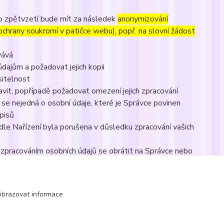
to zpětvzetí bude mít za následek
anonymizování
 ochrany soukromí v patičce webu), popř. na slovní žádost
vává
dajům a požadovat jejich kopii
sitelnost
vit, popřípadě požadovat omezení jejich zpracování
se nejedná o osobní údaje, které je Správce povinen
pisů
dle Nařízení byla porušena v důsledku zpracování vašich
e zpracováním osobních údajů se obrátit na Správce nebo
obrazovat informace