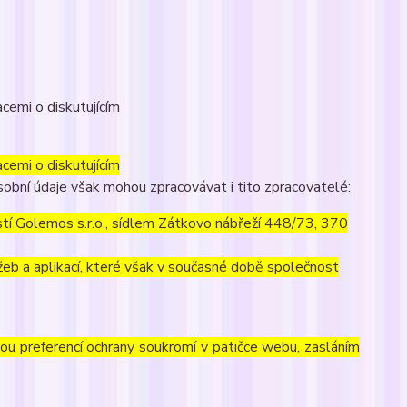
cemi o diskutujícím
cemi o diskutujícím
obní údaje však mohou zpracovávat i tito zpracovatelé:
í Golemos s.r.o., sídlem Zátkovo nábřeží 448/73, 370
eb a aplikací, které však v současné době společnost
vou preferencí ochrany soukromí v patičce webu, zasláním