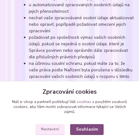
u automatizovaně zpracovaných osobních údajů na
jejich přenositelnost
nechat vaše zpracovávané osobní údaje aktualizovat
nebo opravit, popřípadě požadovat omezení jejich
zpracování
požadovat po společnosti výmaz vašich osobních
údajů, pokud se nejedná o osobní údaje, které je
Správce povinen nebo oprávněn dále zpracovávat
dle příslušných právních předpisů
na účinnou soudní ochranu, pokud máte za to, že
vaše práva podle Nařízení byla porušena v důsledku
zpracování vašich osobních údajů v rozporu s tímto
Nařízením
v případě pochybností o dodržování povinností
Zpracování cookies
souvisejících se zpracováním osobních údajů se
Náš e-shop a partneři potřebují Váš
souhlas
s použitím souborů
obrátit na Správce nebo na Úřad pro ochranu
cookies, aby Vám mohli zobrazovat informace týkající se Vašich
osobních údajů
zájmů.
Souhlasím
Nastavení