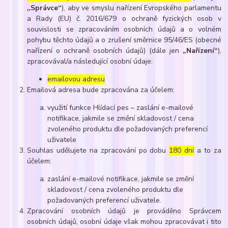
„Správce“
), aby ve smyslu nařízení Evropského parlamentu
a Rady (EU) č. 2016/679 o ochraně fyzických osob v
souvislosti se zpracováním osobních údajů a o volném
pohybu těchto údajů a o zrušení směrnice 95/46/ES (obecné
nařízení o ochraně osobních údajů) (dále jen
„Nařízení“
),
zpracovával/a následující osobní údaje:
emailovou adresu
Emailová adresa bude zpracována za účelem:
využití funkce Hlídací pes – zaslání e-mailové
notifikace, jakmile se změní skladovost / cena
zvoleného produktu dle požadovaných preferencí
uživatele
Souhlas udělujete na zpracování po dobu
180 dní
a to za
účelem:
zaslání e-mailové notifikace, jakmile se změní
skladovost / cena zvoleného produktu dle
požadovaných preferencí uživatele.
Zpracování osobních údajů je prováděno Správcem
osobních údajů, osobní údaje však mohou zpracovávat i tito