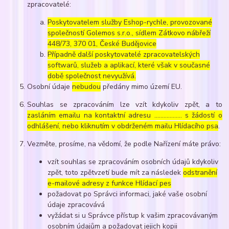
zpracovatelé:
Poskytovatelem služby Eshop-rychle, provozované
společností Golemos s.r.o., sídlem Zátkovo nábřeží
448/73, 370 01, České Budějovice
Případně další poskytovatelé zpracovatelských
softwarů, služeb a aplikací, které však v současné
době společnost nevyužívá.
Osobní údaje
nebudou
předány mimo území EU.
Souhlas se zpracováním lze vzít kdykoliv zpět, a to
zasláním emailu na kontaktní adresu ..……………. s žádostí o
odhlášení, nebo kliknutím v obdrženém mailu Hlídacího psa
.
Vezměte, prosíme, na vědomí, že podle Nařízení máte právo:
vzít souhlas se zpracováním osobních údajů kdykoliv
zpět, toto zpětvzetí bude mít za následek
odstranění
e-mailové adresy z funkce Hlídací pes
požadovat po Správci informaci, jaké vaše osobní
údaje zpracovává
vyžádat si u Správce přístup k vašim zpracovávaným
osobním údajům a požadovat jejich kopii