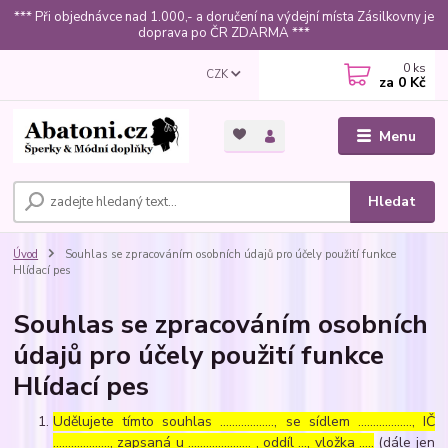
*** Při objednávce nad 1.000,- a doručení na výdejní místa Zásilkovny je
doprava po ČR ZDARMA ***
0
ks
CZK
za
0 Kč
Menu
Hledat
Úvod
Souhlas se zpracováním osobních údajů pro účely použití funkce
Hlídací pes
Souhlas se zpracováním osobních
údajů pro účely použití funkce
Hlídací pes
Udělujete tímto souhlas ……………..., se sídlem ………………, IČ
………………., zapsaná u ………………… , oddíl …, vložka …..
(dále jen