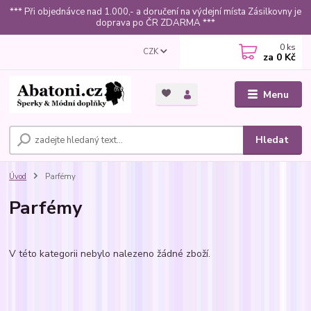
*** Při objednávce nad 1.000,- a doručení na výdejní místa Zásilkovny je
doprava po ČR ZDARMA ***
0
ks
CZK
za
0 Kč
Menu
Hledat
Úvod
Parfémy
Parfémy
V této kategorii nebylo nalezeno žádné zboží.