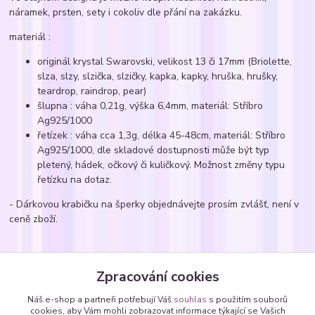
náramek, prsten, sety i cokoliv dle přání na zakázku.
materiál :
originál krystal Swarovski, velikost 13 či 17mm (Briolette,
slza, slzy, slzička, slzičky, kapka, kapky, hruška, hrušky,
teardrop, raindrop, pear)
šlupna : váha 0,21g, výška 6,4mm, materiál: Stříbro
Ag925/1000
řetízek : váha cca 1,3g, délka 45-48cm, materiál: Stříbro
Ag925/1000, dle skladové dostupnosti může být typ
pletený, hádek, očkový či kuličkový. Možnost změny typu
řetízku na dotaz.
- Dárkovou krabičku na šperky objednávejte prosím zvlášť, není v
ceně zboží.
Zboží zařazeno v kategoriích
Zpracování cookies
Náhrdelníky
Náš e-shop a partneři potřebují Váš
souhlas
s použitím souborů
cookies, aby Vám mohli zobrazovat informace týkající se Vašich