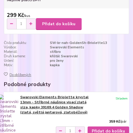
299 Kč
/
kus
Přidat do košíku
Číslo produktu:
SW-kr-nah-GoldenSh-Briolette13
Výrobce:
Swarovski Elements
Materiál:
stříbro
Druh kamene:
křišťál Swarovski
Určení:
pro ženy
Motiv:
kapka
Do oblíbených
Podobné produkty
Swarovski Elements Briolette krystal
Skladem
13mm - Stříbrné náušnice visací zlatá
slza, kapky 39169.4 Golden Shadow
(zlatá, světlá jantarová, zlatobéžová)
359 Kč
/
pár
Přidat do košíku