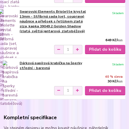
Swarovski Elements Briolette krystal
Skladem
13mm - Stříbrná sada (set, souprava)
náušnice a přívěsek s řetízkem zlatá
slza, kapka 39049.2 Golden Shadow
(zlatá, světlá jantarová, zlatobéžová)
649 Kč
/
kus
Přidat do košíku
Dárková papírová krabička na šperky
Skladem
střední - barevná
40 % sleva
30 Kč
/
kus
Přidat do košíku
Kompletní specifikace
Ve stejném designu je možno koupit náušnice, náhrdelník,