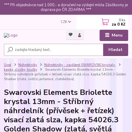
*** Při objednávce nad 1.000,- a doručení na výdejní místa Zásilkovny je
doprava po ČR ZDARMA ***
0
ks
CZK
za
0 Kč
Menu
Hledat
Úvod
Náhrdelníky
Náhrdelníky - zavěšené SWAROVSKI krystaly
kapky, slzičky, hrušky
Swarovski Elements Briolette krystal 13mm -
Stříbrný náhrdelník (přívěsek + řetízek) visací zlatá slza, kapka 54026.3 Golden
Shadow (zlatá, světlá jantarová, zlatobéžová)
Swarovski Elements Briolette
krystal 13mm - Stříbrný
náhrdelník (přívěsek + řetízek)
visací zlatá slza, kapka 54026.3
Golden Shadow (zlatá, světlá