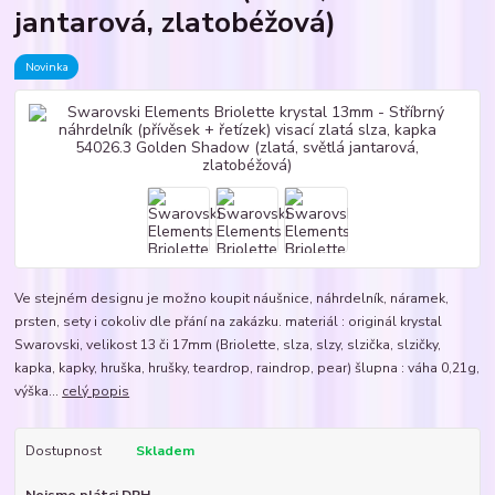
jantarová, zlatobéžová)
Novinka
Ve stejném designu je možno koupit náušnice, náhrdelník, náramek,
prsten, sety i cokoliv dle přání na zakázku. materiál : originál krystal
Swarovski, velikost 13 či 17mm (Briolette, slza, slzy, slzička, slzičky,
kapka, kapky, hruška, hrušky, teardrop, raindrop, pear) šlupna : váha 0,21g,
výška...
celý popis
Dostupnost
Skladem
Nejsme plátci DPH