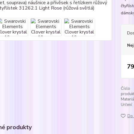
čtyřlís
dámský
Dos
Nej
79
Číslo
produkt
Materiá
Určení:
Do 
é produkty