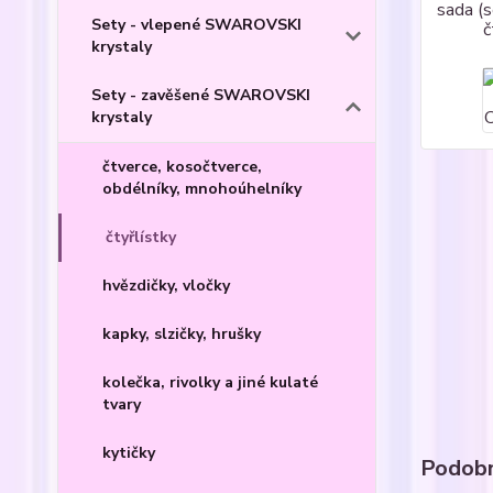
Sety - vlepené SWAROVSKI
krystaly
Sety - zavěšené SWAROVSKI
krystaly
čtverce, kosočtverce,
obdélníky, mnohoúhelníky
čtyřlístky
hvězdičky, vločky
kapky, slzičky, hrušky
kolečka, rivolky a jiné kulaté
tvary
kytičky
Podobn