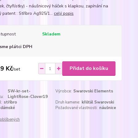
tek, čtyřlístky) - náušnicový háček s klapkou, zapínání na
 patent : Stříbro Ag925/1...
celý popis
tupnost
Skladem
sme plátci DPH
9 Kč
Přidat do košíku
/
set
SW-kr-set-
Výrobce:
Swarovski Elements
u:
LightRose-Clover19
l:
stříbro
Druh kamene:
křišťál Swarovski
dámské
Požadované vlastnosti:
náušnice
oblíbených