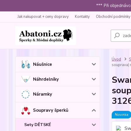
*** Při objednáv
Jak nakupovat + ceny dopravy
Kontakty
Obchodní podmínky
Úvod
S
Náušnice
souprava) n
Swar
Náhrdelníky
soup
Náramky
3126
Soupravy šperků
Novinka
Sety DĚTSKÉ