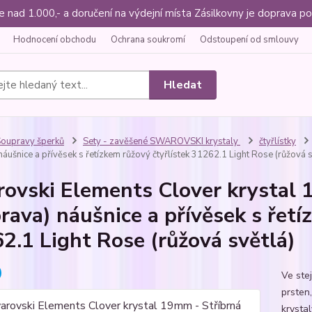
ce nad 1.000,- a doručení na výdejní místa Zásilkovny je doprava
Hodnocení obchodu
Ochrana soukromí
Odstoupení od smlouvy
Hledat
oupravy šperků
Sety - zavěšené SWAROVSKI krystaly
čtyřlístky
áušnice a přívěsek s řetízkem růžový čtyřlístek 31262.1 Light Rose (růžová s
ovski Elements Clover krystal 1
rava) náušnice a přívěsek s řetí
2.1 Light Rose (růžová světlá)
Ve ste
prsten,
krysta