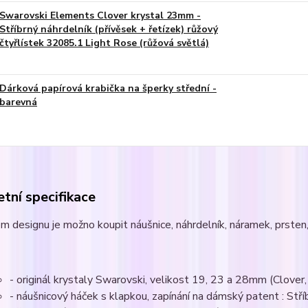
Swarovski Elements Clover krystal 23mm -
Stříbrný náhrdelník (přívěsek + řetízek) růžový
čtyřlístek 32085.1 Light Rose (růžová světlá)
Dárková papírová krabička na šperky střední -
barevná
tní specifikace
m designu je možno koupit náušnice, náhrdelník, náramek, prsten, 
- originál krystaly Swarovski, velikost 19, 23 a 28mm (Clover, c
- náušnicový háček s klapkou, zapínání na dámský patent : S