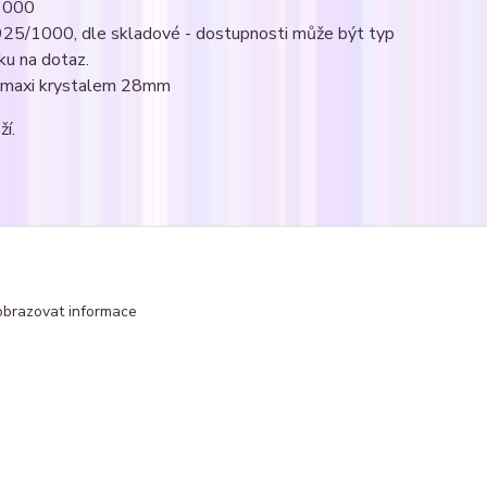
/1000
Ag925/1000, dle skladové - dostupnosti může být typ
ku na dotaz.
 s maxi krystalem 28mm
ží.
 s krystaly Swarovski
čtyřlístky
obrazovat informace
Vytvořeno na
Eshop-rychle.cz