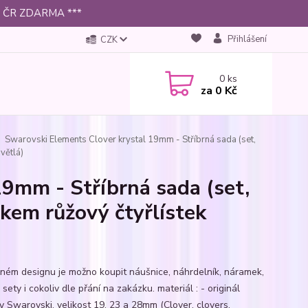
 po ČR ZDARMA ***
Přihlášení
CZK
0
ks
za
0 Kč
Swarovski Elements Clover krystal 19mm - Stříbrná sada (set,
větlá)
9mm - Stříbrná sada (set,
zkem růžový čtyřlístek
jném designu je možno koupit náušnice, náhrdelník, náramek,
 sety i cokoliv dle přání na zakázku. materiál : - originál
ly Swarovski, velikost 19, 23 a 28mm (Clover, clovers,