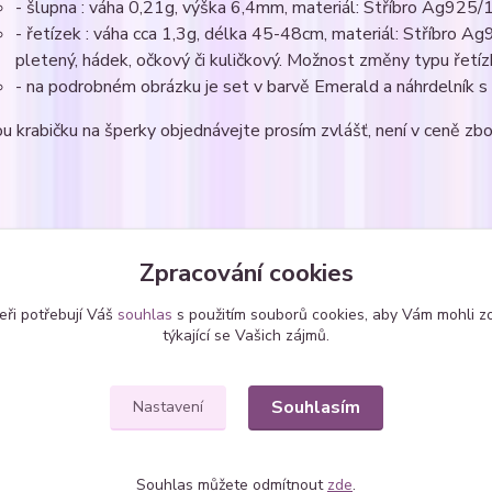
- šlupna : váha 0,21g, výška 6,4mm, materiál: Stříbro Ag925
- řetízek : váha cca 1,3g, délka 45-48cm, materiál: Stříbro 
pletený, hádek, očkový či kuličkový. Možnost změny typu řetíz
- na podrobném obrázku je set v barvě Emerald a náhrdelník
u krabičku na šperky objednávejte prosím zvlášť, není v ceně zbo
zařazeno v kategoriích
Zpracování cookies
avy šperků
Sety - zavěšené
Sety
eři potřebují Váš
souhlas
s použitím souborů cookies, aby Vám mohli z
SWAROVSKI krystaly
týkající se Vašich zájmů.
Souhlasím
Nastavení
Souhlas můžete odmítnout
zde
.