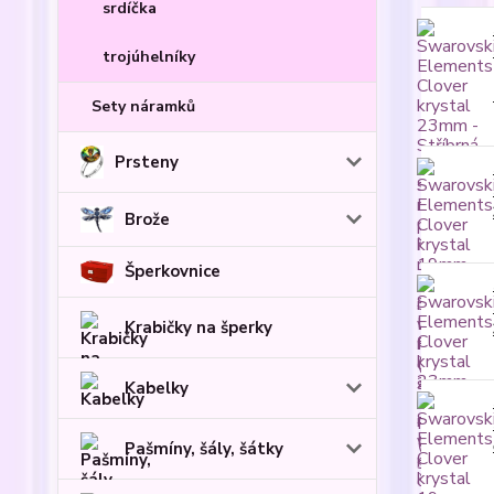
srdíčka
trojúhelníky
Sety náramků
Prsteny
Brože
Šperkovnice
Krabičky na šperky
Kabelky
Pašmíny, šály, šátky