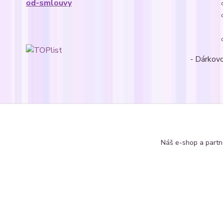
od-smlouvy
- Dárkovo
Zboží 
Soupr
Náš e-shop a partn