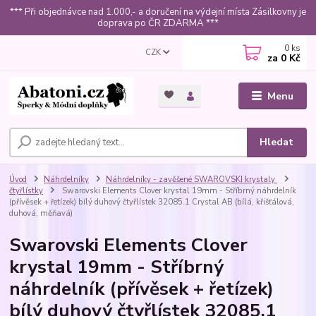
*** Při objednávce nad 1.000,- a doručení na výdejní místa Zásilkovny je
doprava po ČR ZDARMA ***
0
ks
CZK
za
0 Kč
Menu
Hledat
Úvod
Náhrdelníky
Náhrdelníky - zavěšené SWAROVSKI krystaly
čtyřlístky
Swarovski Elements Clover krystal 19mm - Stříbrný náhrdelník
(přívěsek + řetízek) bílý duhový čtyřlístek 32085.1 Crystal AB (bílá, křišťálová,
duhová, měňavá)
Swarovski Elements Clover
krystal 19mm - Stříbrný
náhrdelník (přívěsek + řetízek)
bílý duhový čtyřlístek 32085.1