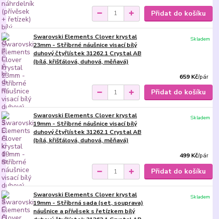
Přidat do košíku
Swarovski Elements Clover krystal
Skladem
23mm - Stříbrné náušnice visací bílý
duhový čtyřlístek 31262.1 Crystal AB
(bílá, křišťálová, duhová, měňavá)
659 Kč
/
pár
Přidat do košíku
Swarovski Elements Clover krystal
Skladem
19mm - Stříbrné náušnice visací bílý
duhový čtyřlístek 31262.1 Crystal AB
(bílá, křišťálová, duhová, měňavá)
499 Kč
/
pár
Přidat do košíku
Swarovski Elements Clover krystal
Skladem
19mm - Stříbrná sada (set, souprava)
náušnice a přívěsek s řetízkem bílý