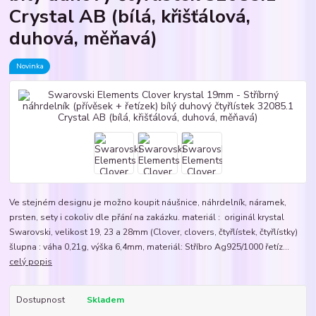
Crystal AB (bílá, křišťálová,
duhová, měňavá)
Novinka
Ve stejném designu je možno koupit náušnice, náhrdelník, náramek,
prsten, sety i cokoliv dle přání na zakázku. materiál : originál krystal
Swarovski, velikost 19, 23 a 28mm (Clover, clovers, čtyřlístek, čtyřlístky)
šlupna : váha 0,21g, výška 6,4mm, materiál: Stříbro Ag925/1000 řetíz...
celý popis
Dostupnost
Skladem