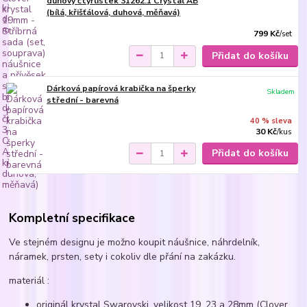
duhový čtyřlístek 31262.1 Crystal AB
(bílá, křišťálová, duhová, měňavá)
799 Kč
/
set
Přidat do košíku
Dárková papírová krabička na šperky
Skladem
střední - barevná
40 % sleva
30 Kč
/
kus
Přidat do košíku
Kompletní specifikace
Ve stejném designu je možno koupit náušnice, náhrdelník,
náramek, prsten, sety i cokoliv dle přání na zakázku.
materiál :
originál krystal Swarovski, velikost 19, 23 a 28mm (Clover,