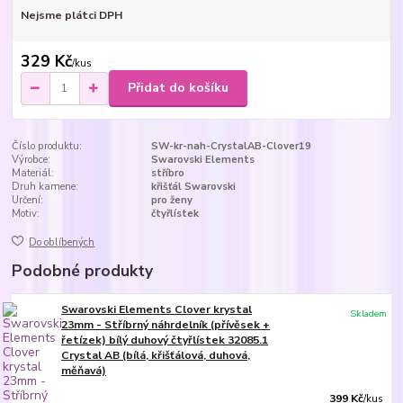
Nejsme plátci DPH
329 Kč
/
kus
Přidat do košíku
Číslo produktu:
SW-kr-nah-CrystalAB-Clover19
Výrobce:
Swarovski Elements
Materiál:
stříbro
Druh kamene:
křišťál Swarovski
Určení:
pro ženy
Motiv:
čtyřlístek
Do oblíbených
Podobné produkty
Swarovski Elements Clover krystal
Skladem
23mm - Stříbrný náhrdelník (přívěsek +
řetízek) bílý duhový čtyřlístek 32085.1
Crystal AB (bílá, křišťálová, duhová,
měňavá)
399 Kč
/
kus