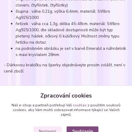
clovers, čtyřlístek, čtyřlístky)
šlupna : váha 0,21g, výška 6,4mm, materiál: Stříbro
Ag925/1000
řetízek : váha cca 1,3g, délka 45-48cm, materiál: Stříbro
Ag925/1000, dle skladové dostupnosti může být typ
pletený, hádek, očkový či kuličkový. Možnost změny typu
řetízku na dotaz.
na podrobném obrázku je set v barvě Emerald a náhrdelník
s maxi krystalem 28mm
- Dárkovou krabičku na šperky objednávejte prosím zvlášť, není v
ceně zboží.
Zboží zařazeno v kategoriích
Zpracování cookies
Náhrdelníky
Náš e-shop a partneři potřebují Váš
souhlas
s použitím souborů
cookies, aby Vám mohli zobrazovat informace týkající se Vašich
Náhrdelníky - zavěšené SWAROVSKI krystaly
zájmů.
čtyřlístky
Souhlasím
Nastavení