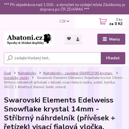
*** Při objednávce nad 1.000,- a doručení na výdejní místa Zásilkovny je
doprava po ČR ZDARMA ***
0
ks
CZK
za
0 Kč
Menu
Hledat
Úvod
Náhrdelníky
Náhrdelníky - zavěšené SWAROVSKI krystaly
hvězdičky, vločky
Swarovski Elements Edelweiss Snowflake krystal 14mm -
Stříbrný náhrdelník (přívěsek + řetízek) visací fialová vločka, protěž, kytička
34221.1 Amethyst (fialová, bordó, vínová)
Swarovski Elements Edelweiss
Snowflake krystal 14mm -
Stříbrný náhrdelník (přívěsek +
řetízek) visací fialová vločka,