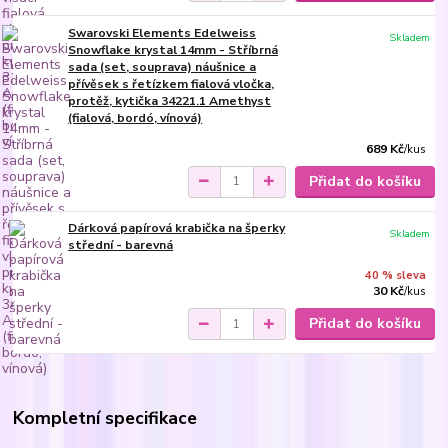
Swarovski Elements Edelweiss
Skladem
Snowflake krystal 14mm - Stříbrná
sada (set, souprava) náušnice a
přívěsek s řetízkem fialová vločka,
protěž, kytička 34221.1 Amethyst
(fialová, bordó, vínová)
689 Kč
/
kus
Přidat do košíku
Dárková papírová krabička na šperky
Skladem
střední - barevná
40 % sleva
30 Kč
/
kus
Přidat do košíku
Kompletní specifikace