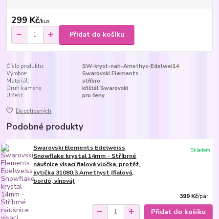
299 Kč
/
kus
Přidat do košíku
Číslo produktu:
SW-kryst-nah-Amethys-Edelwei14
Výrobce:
Swarovski Elements
Materiál:
stříbro
Druh kamene:
křišťál Swarovski
Určení:
pro ženy
Do oblíbených
Podobné produkty
Swarovski Elements Edelweiss
Skladem
Snowflake krystal 14mm - Stříbrné
náušnice visací fialová vločka, protěž,
kytička 31080.3 Amethyst (fialová,
bordó, vínová)
399 Kč
/
pár
Přidat do košíku