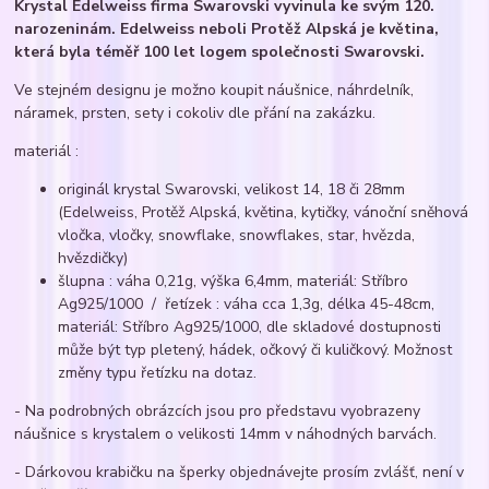
Krystal Edelweiss firma Swarovski vyvinula ke svým 120.
narozeninám. Edelweiss neboli Protěž Alpská je květina,
která byla téměř 100 let logem společnosti Swarovski.
Ve stejném designu je možno koupit náušnice, náhrdelník,
náramek, prsten, sety i cokoliv dle přání na zakázku.
materiál :
originál krystal Swarovski, velikost 14, 18 či 28mm
(Edelweiss, Protěž Alpská, květina, kytičky, vánoční sněhová
vločka, vločky, snowflake, snowflakes, star, hvězda,
hvězdičky)
šlupna : váha 0,21g, výška 6,4mm, materiál: Stříbro
Ag925/1000 / řetízek : váha cca 1,3g, délka 45-48cm,
materiál: Stříbro Ag925/1000, dle skladové dostupnosti
může být typ pletený, hádek, očkový či kuličkový. Možnost
změny typu řetízku na dotaz.
- Na podrobných obrázcích jsou pro představu vyobrazeny
náušnice s krystalem o velikosti 14mm v náhodných barvách.
- Dárkovou krabičku na šperky objednávejte prosím zvlášť, není v