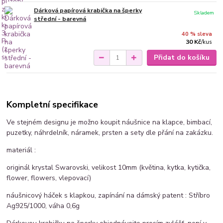
Dárková papírová krabička na šperky
Skladem
střední - barevná
40 % sleva
30 Kč
/
kus
Přidat do košíku
Kompletní specifikace
Ve stejném designu je možno koupit náušnice na klapce, bimbací,
puzetky, náhrdelník, náramek, prsten a sety dle přání na zakázku.
materiál :
originál krystal Swarovski, velikost 10mm (květina, kytka, kytička,
flower, flowers, vlepovací)
náušnicový háček s klapkou, zapínání na dámský patent : Stříbro
Ag925/1000, váha 0,6g