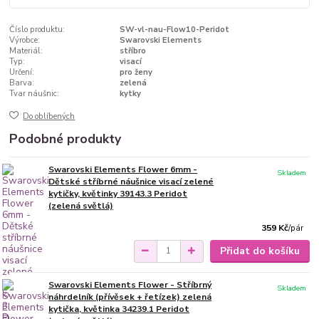
Číslo produktu:
SW-vl-nau-Flow10-Peridot
Výrobce:
Swarovski Elements
Materiál:
stříbro
Typ:
visací
Určení:
pro ženy
Barva:
zelená
Tvar náušnic:
kytky
Do oblíbených
Podobné produkty
Swarovski Elements Flower 6mm -
Skladem
Dětské stříbrné náušnice visací zelené
kytičky, květinky 39143.3 Peridot
(zelená světlá)
359 Kč
/
pár
Přidat do košíku
Swarovski Elements Flower - Stříbrný
Skladem
náhrdelník (přívěsek + řetízek) zelená
kytička, květinka 34239.1 Peridot