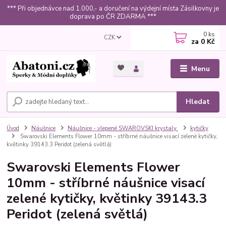
*** Při objednávce nad 1.000,- a doručení na výdejní místa Zásilkovny je
doprava po ČR ZDARMA ***
0
ks
CZK
za
0 Kč
Menu
Hledat
Úvod
Náušnice
Náušnice - vlepené SWAROVSKI krystaly
kytičky
Swarovski Elements Flower 10mm - stříbrné náušnice visací zelené kytičky,
květinky 39143.3 Peridot (zelená světlá)
Swarovski Elements Flower
10mm - stříbrné náušnice visací
zelené kytičky, květinky 39143.3
Peridot (zelená světlá)