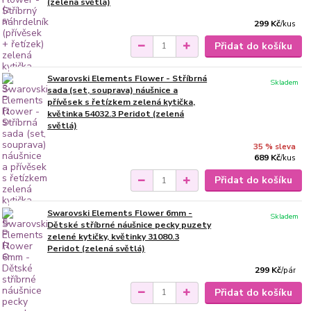
(zelená světlá)
299 Kč
/
kus
Přidat do košíku
Swarovski Elements Flower - Stříbrná
Skladem
sada (set, souprava) náušnice a
přívěsek s řetízkem zelená kytička,
květinka 54032.3 Peridot (zelená
světlá)
35 % sleva
689 Kč
/
kus
Přidat do košíku
Swarovski Elements Flower 6mm -
Skladem
Dětské stříbrné náušnice pecky puzety
zelené kytičky, květinky 31080.3
Peridot (zelená světlá)
299 Kč
/
pár
Přidat do košíku