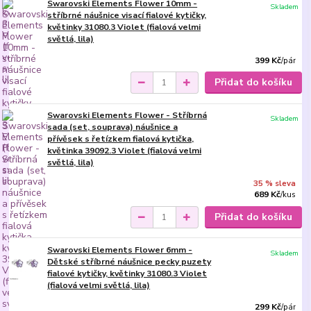
Swarovski Elements Flower 10mm -
Skladem
stříbrné náušnice visací fialové kytičky,
květinky 31080.3 Violet (fialová velmi
světlá, lila)
399 Kč
/
pár
Přidat do košíku
Swarovski Elements Flower - Stříbrná
Skladem
sada (set, souprava) náušnice a
přívěsek s řetízkem fialová kytička,
květinka 39092.3 Violet (fialová velmi
světlá, lila)
35 % sleva
689 Kč
/
kus
Přidat do košíku
Swarovski Elements Flower 6mm -
Skladem
Dětské stříbrné náušnice pecky puzety
fialové kytičky, květinky 31080.3 Violet
(fialová velmi světlá, lila)
299 Kč
/
pár