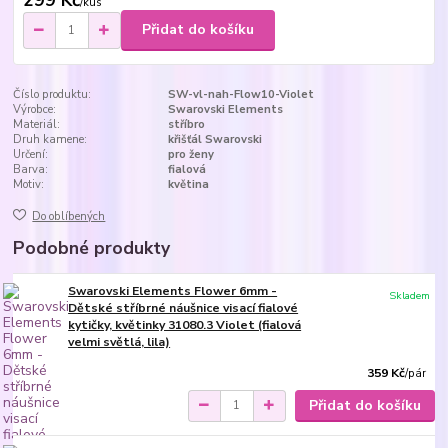
/
kus
Přidat do košíku
Číslo produktu:
SW-vl-nah-Flow10-Violet
Výrobce:
Swarovski Elements
Materiál:
stříbro
Druh kamene:
křišťál Swarovski
Určení:
pro ženy
Barva:
fialová
Motiv:
květina
Do oblíbených
Podobné produkty
Swarovski Elements Flower 6mm -
Skladem
Dětské stříbrné náušnice visací fialové
kytičky, květinky 31080.3 Violet (fialová
velmi světlá, lila)
359 Kč
/
pár
Přidat do košíku