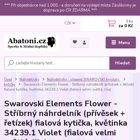
*** Při objednávce nad 1.000,- a doručení na výdejní místa Zásilkovny je
doprava po ČR ZDARMA ***
0
ks
CZK
za
0 Kč
Menu
Hledat
Úvod
Náhrdelníky
Náhrdelníky - vlepené SWAROVSKI krystaly
kytičky
Swarovski Elements Flower - Stříbrný náhrdelník (přívěsek + řetízek)
fialová kytička, květinka 34239.1 Violet (fialová velmi světlá, lila)
Swarovski Elements Flower -
Stříbrný náhrdelník (přívěsek +
řetízek) fialová kytička, květinka
34239.1 Violet (fialová velmi