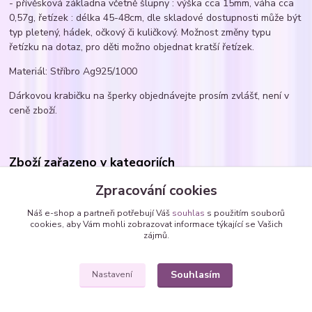
- přívěsková základna včetně šlupny : výška cca 15mm, váha cca
0,57g, řetízek : délka 45-48cm, dle skladové dostupnosti může být
typ pletený, hádek, očkový či kuličkový. Možnost změny typu
řetízku na dotaz, pro děti možno objednat kratší řetízek.
Materiál: Stříbro Ag925/1000
Dárkovou krabičku na šperky objednávejte prosím zvlášť, není v
ceně zboží.
Zboží zařazeno v kategoriích
Náhrdelníky
Zpracování cookies
Náhrdelníky DĚTSKÉ
Náš e-shop a partneři potřebují Váš
souhlas
s použitím souborů
cookies, aby Vám mohli zobrazovat informace týkající se Vašich
Náhrdelníky - vlepené SWAROVSKI krystaly
zájmů.
kytičky
Souhlasím
Nastavení