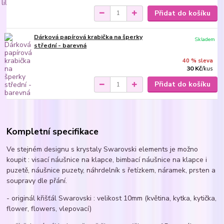
Přidat do košíku
Dárková papírová krabička na šperky
Skladem
střední - barevná
40 % sleva
30 Kč
/
kus
Přidat do košíku
Kompletní specifikace
Ve stejném designu s krystaly Swarovski elements je možno
koupit : visací náušnice na klapce, bimbací náušnice na klapce i
puzetě, náušnice puzety, náhrdelník s řetízkem, náramek, prsten a
soupravy dle přání.
- originál křišťál Swarovski : velikost 10mm (květina, kytka, kytička,
flower, flowers, vlepovací)