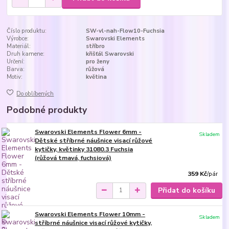
Číslo produktu:
SW-vl-nah-Flow10-Fuchsia
Výrobce:
Swarovski Elements
Materiál:
stříbro
Druh kamene:
křišťál Swarovski
Určení:
pro ženy
Barva:
růžová
Motiv:
květina
Do oblíbených
Podobné produkty
Swarovski Elements Flower 6mm -
Skladem
Dětské stříbrné náušnice visací růžové
kytičky, květinky 31080.3 Fuchsia
(růžová tmavá, fuchsiová)
359 Kč
/
pár
Přidat do košíku
Swarovski Elements Flower 10mm -
Skladem
stříbrné náušnice visací růžové kytičky,