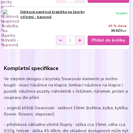
Dárková papírová krabička na šperky
Skladem
střední - barevná
40 % sleva
30 Kč
/
kus
Přidat do košíku
Kompletní specifikace
Ve stejném designu s krystaly Swarovski elements je možno
koupit : visací náušnice na klapce, bimbací náušnice na klapce i
puzetě, náušnice puzety, náhrdelník s řetízkem, náramek, prsten a
soupravy dle přání.
- originál křišťál Swarovski : velikost 10mm (květina, kytka, kytička,
flower, flowers, vlepovací)
- přívěsková základna včetně šlupny : výška cca 15mm, váha cca
0,57g, řetízek : délka 45-48cm, dle skladové dostupnosti může být