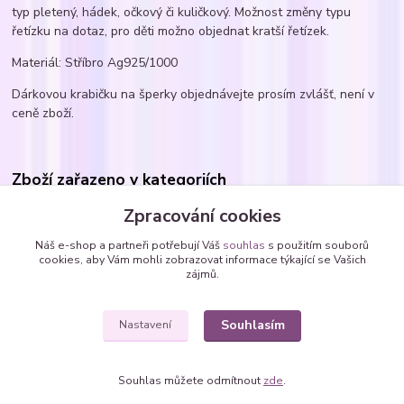
typ pletený, hádek, očkový či kuličkový. Možnost změny typu
řetízku na dotaz, pro děti možno objednat kratší řetízek.
Materiál: Stříbro Ag925/1000
Dárkovou krabičku na šperky objednávejte prosím zvlášť, není v
ceně zboží.
Zboží zařazeno v kategoriích
Náhrdelníky
Zpracování cookies
Náhrdelníky DĚTSKÉ
Náš e-shop a partneři potřebují Váš
souhlas
s použitím souborů
cookies, aby Vám mohli zobrazovat informace týkající se Vašich
Náhrdelníky - vlepené SWAROVSKI krystaly
zájmů.
kytičky
Souhlasím
Nastavení
Souhlas můžete odmítnout
zde
.
Vytvořeno na
Eshop-rychle.cz