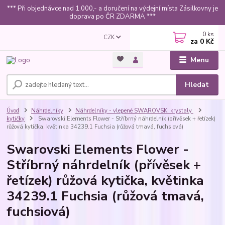
*** Při objednávce nad 1.000,- a doručení na výdejní místa Zásilkovny je
doprava po ČR ZDARMA ***
0
ks
CZK
za
0 Kč
Menu
Hledat
Úvod
Náhrdelníky
Náhrdelníky - vlepené SWAROVSKI krystaly
kytičky
Swarovski Elements Flower - Stříbrný náhrdelník (přívěsek + řetízek)
růžová kytička, květinka 34239.1 Fuchsia (růžová tmavá, fuchsiová)
Swarovski Elements Flower -
Stříbrný náhrdelník (přívěsek +
řetízek) růžová kytička, květinka
34239.1 Fuchsia (růžová tmavá,
fuchsiová)