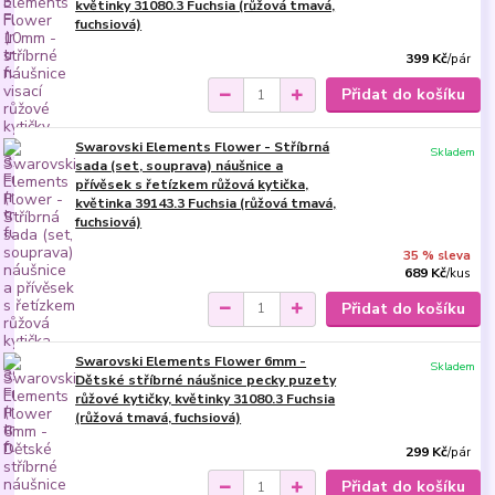
květinky 31080.3 Fuchsia (růžová tmavá,
fuchsiová)
399 Kč
/
pár
Přidat do košíku
Swarovski Elements Flower - Stříbrná
Skladem
sada (set, souprava) náušnice a
přívěsek s řetízkem růžová kytička,
květinka 39143.3 Fuchsia (růžová tmavá,
fuchsiová)
35 % sleva
689 Kč
/
kus
Přidat do košíku
Swarovski Elements Flower 6mm -
Skladem
Dětské stříbrné náušnice pecky puzety
růžové kytičky, květinky 31080.3 Fuchsia
(růžová tmavá, fuchsiová)
299 Kč
/
pár
Přidat do košíku