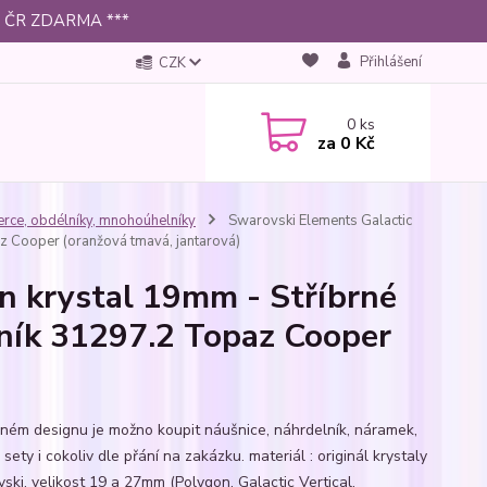
 po ČR ZDARMA ***
Přihlášení
CZK
0
ks
za
0 Kč
erce, obdélníky, mnohoúhelníky
Swarovski Elements Galactic
z Cooper (oranžová tmavá, jantarová)
n krystal 19mm - Stříbrné
ník 31297.2 Topaz Cooper
jném designu je možno koupit náušnice, náhrdelník, náramek,
 sety i cokoliv dle přání na zakázku. materiál : originál krystaly
ski, velikost 19 a 27mm (Polygon, Galactic Vertical,