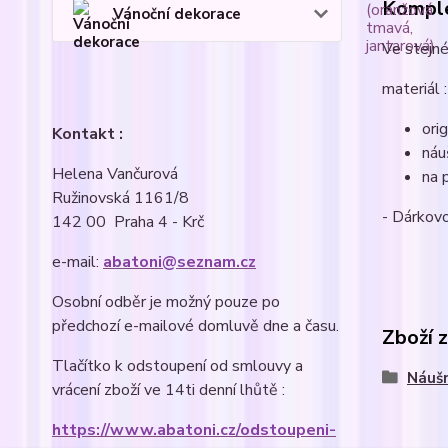
Komple
Vánoční dekorace
Ve stejné
materiál :
ori
Kontakt :
náu
Helena Vančurová
na 
Ružinovská 1161/8
- Dárkovo
142 00 Praha 4 - Krč
e-mail:
abatoni@seznam.cz
Osobní odběr je možný pouze po
předchozí e-mailové domluvě dne a času.
Zboží 
Tlačítko k odstoupení od smlouvy a
Náušn
vrácení zboží ve 14ti denní lhůtě :
https://www.abatoni.cz/odstoupeni-