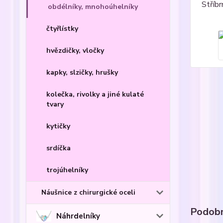
obdélníky, mnohoúhelníky
čtyřlístky
hvězdičky, vločky
kapky, slzičky, hrušky
kolečka, rivolky a jiné kulaté
tvary
kytičky
srdíčka
trojúhelníky
Náušnice z chirurgické oceli
Podobn
Náhrdelníky