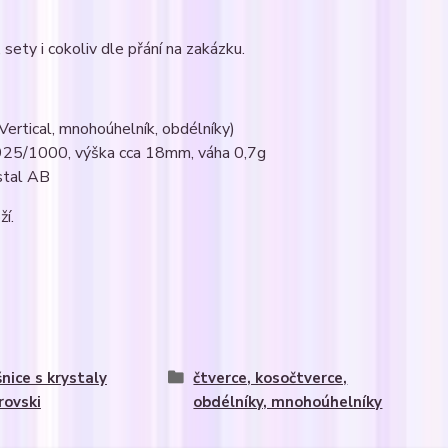
sety i cokoliv dle přání na zakázku.
Vertical, mnohoúhelník, obdélníky)
Ag925/1000, výška cca 18mm, váha 0,7g
stal AB
ží.
nice s krystaly
čtverce, kosočtverce,
ovski
obdélníky, mnohoúhelníky