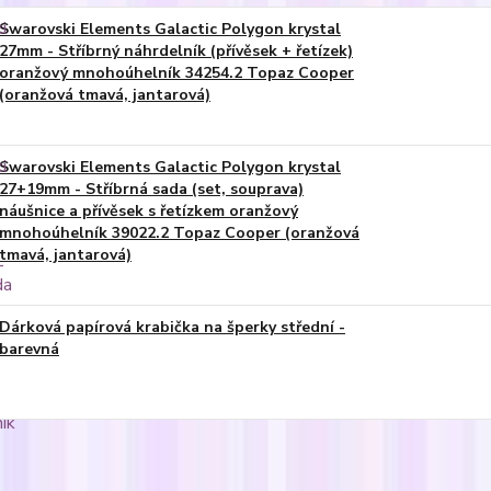
Swarovski Elements Galactic Polygon krystal
27mm - Stříbrný náhrdelník (přívěsek + řetízek)
oranžový mnohoúhelník 34254.2 Topaz Cooper
(oranžová tmavá, jantarová)
Swarovski Elements Galactic Polygon krystal
27+19mm - Stříbrná sada (set, souprava)
náušnice a přívěsek s řetízkem oranžový
mnohoúhelník 39022.2 Topaz Cooper (oranžová
tmavá, jantarová)
Dárková papírová krabička na šperky střední -
barevná