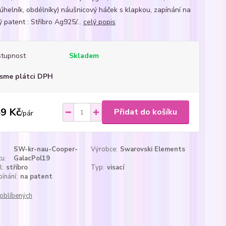
helník, obdélníky) náušnicový háček s klapkou, zapínání na
 patent : Stříbro Ag925/...
celý popis
tupnost
Skladem
sme plátci DPH
9 Kč
Přidat do košíku
/
pár
SW-kr-nau-Cooper-
Výrobce:
Swarovski Elements
u:
GalacPol19
l:
stříbro
Typ:
visací
ínání:
na patent
oblíbených