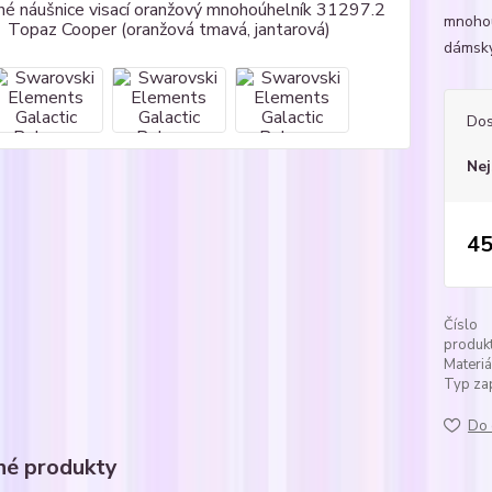
mnohoú
dámský
Dos
Nej
45
Číslo
produkt
Materiá
Typ zap
Do 
é produkty