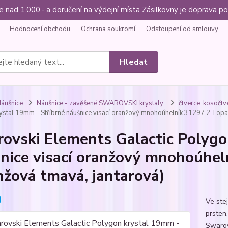
ce nad 1.000,- a doručení na výdejní místa Zásilkovny je doprava
Hodnocení obchodu
Ochrana soukromí
Odstoupení od smlouvy
Hledat
áušnice
Náušnice - zavěšené SWAROVSKI krystaly
čtverce, kosočtv
ystal 19mm - Stříbrné náušnice visací oranžový mnohoúhelník 31297.2 Topa
ovski Elements Galactic Polygo
nice visací oranžový mnohoúhel
nžová tmavá, jantarová)
Ve ste
prsten,
Swarov