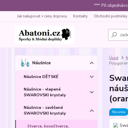
*** Při objednáv
Jak nakupovat + ceny dopravy
Kontakty
Obchodní podmínky
Úvod
N
Náušnice
Polygon kr
Swar
Náušnice DĚTSKÉ
náuš
Náušnice - vlepené
SWAROVSKI krystaly
(ora
Náušnice - zavěšené
Novinka
SWAROVSKI krystaly
čtverce, kosočtverce,