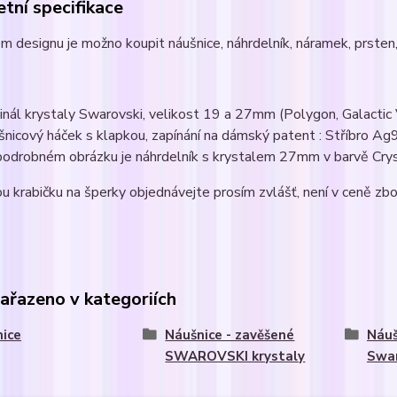
tní specifikace
m designu je možno koupit náušnice, náhrdelník, náramek, prsten, 
ginál krystaly Swarovski, velikost 19 a 27mm (Polygon, Galactic 
šnicový háček s klapkou, zapínání na dámský patent : Stříbro 
podrobném obrázku je náhrdelník s krystalem 27mm v barvě Cry
u krabičku na šperky objednávejte prosím zvlášť, není v ceně zbo
zařazeno v kategoriích
ice
Náušnice - zavěšené
Náuš
SWAROVSKI krystaly
Swar