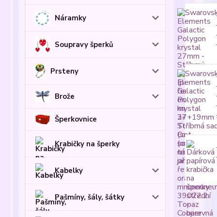
Náramky
Soupravy šperků
Prsteny
Brože
Šperkovnice
Krabičky na šperky
Kabelky
Pašmíny, šály, šátky