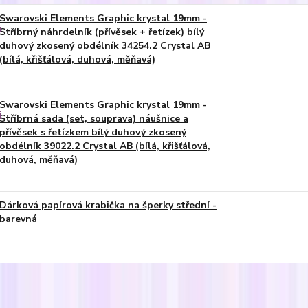
Swarovski Elements Graphic krystal 19mm -
Stříbrný náhrdelník (přívěsek + řetízek) bílý
duhový zkosený obdélník 34254.2 Crystal AB
(bílá, křišťálová, duhová, měňavá)
Swarovski Elements Graphic krystal 19mm -
Stříbrná sada (set, souprava) náušnice a
přívěsek s řetízkem bílý duhový zkosený
obdélník 39022.2 Crystal AB (bílá, křišťálová,
duhová, měňavá)
Dárková papírová krabička na šperky střední -
barevná