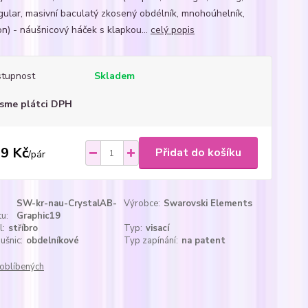
gular, masivní baculatý zkosený obdélník, mnohoúhelník,
n) - náušnicový háček s klapkou...
celý popis
tupnost
Skladem
sme plátci DPH
9 Kč
Přidat do košíku
/
pár
SW-kr-nau-CrystalAB-
Výrobce:
Swarovski Elements
u:
Graphic19
l:
stříbro
Typ:
visací
ušnic:
obdelníkové
Typ zapínání:
na patent
oblíbených