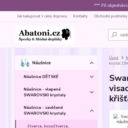
*** Při objednáv
Jak nakupovat + ceny dopravy
Kontakty
Obchodní podmínky
Úvod
N
Náušnice
krystal 19m
Swar
Náušnice DĚTSKÉ
visa
Náušnice - vlepené
SWAROVSKI krystaly
křiš
Náušnice - zavěšené
SWAROVSKI krystaly
čtverce, kosočtverce,