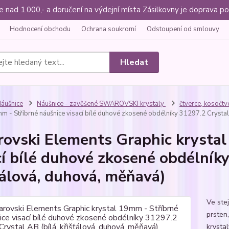
ce nad 1.000,- a doručení na výdejní místa Zásilkovny je doprava
Hodnocení obchodu
Ochrana soukromí
Odstoupení od smlouvy
Hledat
áušnice
Náušnice - zavěšené SWAROVSKI krystaly
čtverce, kosočtv
m - Stříbrné náušnice visací bílé duhové zkosené obdélníky 31297.2 Crystal 
ovski Elements Graphic krystal
cí bílé duhové zkosené obdélníky
ťálová, duhová, měňavá)
Ve ste
prsten,
krysta