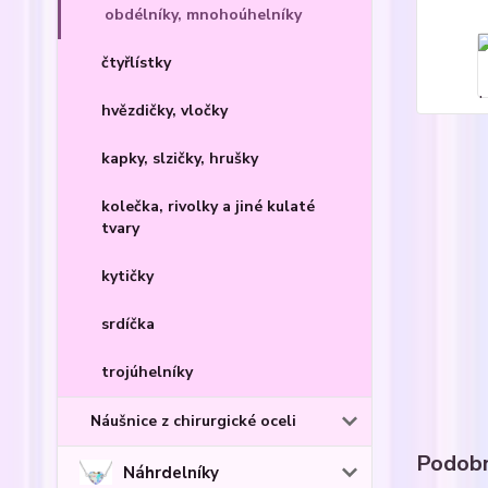
obdélníky, mnohoúhelníky
čtyřlístky
hvězdičky, vločky
kapky, slzičky, hrušky
kolečka, rivolky a jiné kulaté
tvary
kytičky
srdíčka
trojúhelníky
Náušnice z chirurgické oceli
Podobn
Náhrdelníky