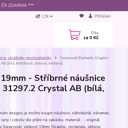
 po ČR ZDARMA ***
Přihlášení
CZK
0
ks
za
0 Kč
erce, obdélníky, mnohoúhelníky
Swarovski Elements Graphic
AB (bílá, křišťálová, duhová, měňavá)
 19mm - Stříbrné náušnice
 31297.2 Crystal AB (bílá,
jném designu je možno koupit náušnice, náhrdelník, náramek,
 sety i cokoliv dle přání na zakázku. materiál : - originál
ly Swarovski, velikost 19mm (Graphic, rectangle, oblong,