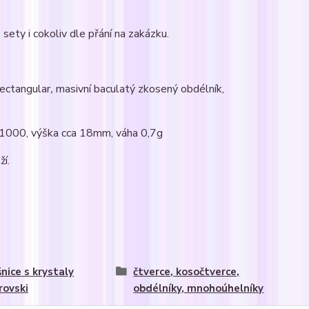
sety i cokoliv dle přání na zakázku.
rectangular
,
masivní baculatý zkosený obdélník,
5/1000, výška cca 18mm, váha 0,7g
ží.
nice s krystaly
čtverce, kosočtverce,
ovski
obdélníky, mnohoúhelníky