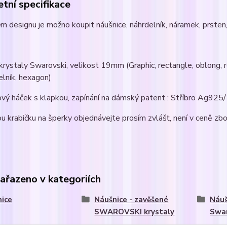
tní specifikace
m designu je možno koupit náušnice, náhrdelník, náramek, prsten, 
l krystaly Swarovski, velikost 19mm (Graphic, rectangle, oblong, 
lník, hexagon)
ový háček s klapkou, zapínání na dámský patent : Stříbro Ag92
u krabičku na šperky objednávejte prosím zvlášť, není v ceně zbo
zařazeno v kategoriích
ice
Náušnice - zavěšené
Náuš
SWAROVSKI krystaly
Swar