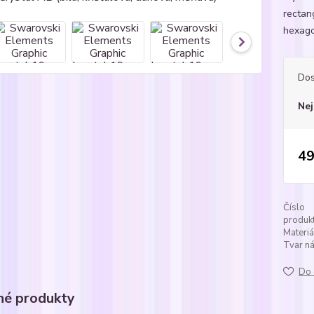
rectan
hexago
Dos
Nej
49
Číslo
produkt
Materiá
Tvar ná
Do 
é produkty