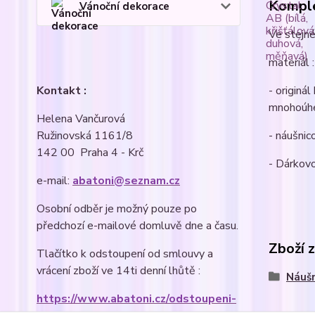
Komple
Vánoční dekorace
Ve stejné
materiál :
- originá
Kontakt :
mnohoúhe
Helena Vančurová
- náušnic
Ružinovská 1161/8
142 00 Praha 4 - Krč
- Dárkovo
e-mail:
abatoni@seznam.cz
Osobní odběr je možný pouze po
předchozí e-mailové domluvě dne a času.
Zboží 
Tlačítko k odstoupení od smlouvy a
vrácení zboží ve 14ti denní lhůtě :
Náušn
https://www.abatoni.cz/odstoupeni-