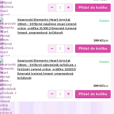
Přidat do košíku
Swarovski Elements Heart krystal
Skladem
18mm - Stříbrné náušnice visací zelené
srdce, srdíčka 31300.3 Emerald (zelená
tmavá, smaragdová, brčálová)
399 Kč
/
pár
Přidat do košíku
Swarovski Elements Heart krystal
Skladem
18mm - Stříbrný náhrdelník (přívěsek +
řetízek) zelené srdce, srdíčko 32020.5
Emerald (zelená tmavá, smaragdová,
brčálová)
399 Kč
/
kus
Přidat do košíku