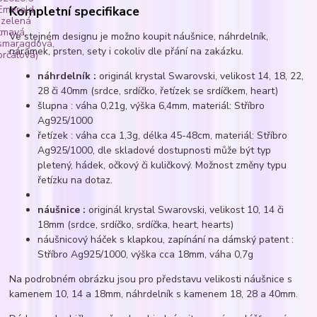
Kompletní specifikace
Ve stejném designu je možno koupit náušnice, náhrdelník,
náramek, prsten, sety i cokoliv dle přání na zakázku.
náhrdelník :
originál krystal Swarovski, velikost 14, 18, 22,
28 či 40mm (srdce, srdíčko, řetízek se srdíčkem, heart)
šlupna : váha 0,21g, výška 6,4mm, materiál: Stříbro
Ag925/1000
řetízek : váha cca 1,3g, délka 45-48cm, materiál: Stříbro
Ag925/1000, dle skladové dostupnosti může být typ
pletený, hádek, očkový či kuličkový. Možnost změny typu
řetízku na dotaz.
náušnice :
originál krystal Swarovski, velikost 10, 14 či
18mm (srdce, srdíčko, srdíčka, heart, hearts)
náušnicový háček s klapkou, zapínání na dámský patent :
Stříbro Ag925/1000, výška cca 18mm, váha 0,7g
Na podrobném obrázku jsou pro představu velikosti náušnice s
kamenem 10, 14 a 18mm, náhrdelník s kamenem 18, 28 a 40mm.