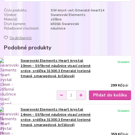
Číslo produktu:
SW-kryst-set-Emerald-heart14
Výrobce:
Swarovski Elements
Materiál:
stříbro
Druh kamene:
křišťál Swarovski
Požadované vlastnosti:
náušnice
Do oblíbených
Podobné produkty
Swarovski Elements Heart krystal
Skladem
10mm - Stříbrné náušnice visací zelené
srdce, srdíčka 31300.3 Emerald (zelená
tmavá, smaragdová, brčálová)
299 Kč
/
pár
Přidat do košíku
Swarovski Elements Heart krystal
Skladem
14mm - Stříbrné náušnice visací zelené
srdce, srdíčka 31300.3 Emerald (zelená
tmavá, smaragdová, brčálová)
359 Kč
/
pár