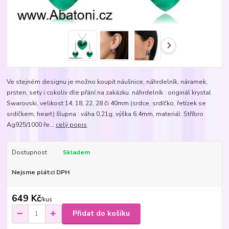
Ve stejném designu je možno koupit náušnice, náhrdelník, náramek,
prsten, sety i cokoliv dle přání na zakázku. náhrdelník : originál krystal
Swarovski, velikost 14, 18, 22, 28 či 40mm (srdce, srdíčko, řetízek se
srdíčkem, heart) šlupna : váha 0,21g, výška 6,4mm, materiál: Stříbro
Ag925/1000 ře...
celý popis
Dostupnost
Skladem
Nejsme plátci DPH
649 Kč
/
kus
Přidat do košíku