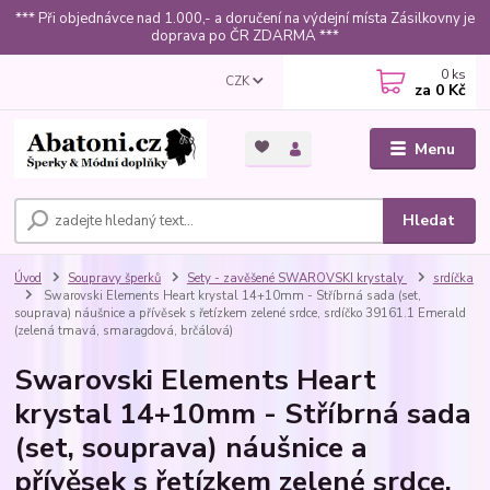
*** Při objednávce nad 1.000,- a doručení na výdejní místa Zásilkovny je
doprava po ČR ZDARMA ***
0
ks
CZK
za
0 Kč
Menu
Hledat
Úvod
Soupravy šperků
Sety - zavěšené SWAROVSKI krystaly
srdíčka
Swarovski Elements Heart krystal 14+10mm - Stříbrná sada (set,
souprava) náušnice a přívěsek s řetízkem zelené srdce, srdíčko 39161.1 Emerald
(zelená tmavá, smaragdová, brčálová)
Swarovski Elements Heart
krystal 14+10mm - Stříbrná sada
(set, souprava) náušnice a
přívěsek s řetízkem zelené srdce,