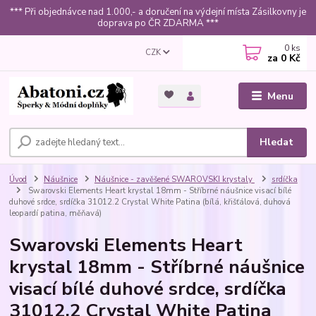
*** Při objednávce nad 1.000,- a doručení na výdejní místa Zásilkovny je
doprava po ČR ZDARMA ***
0
ks
CZK
za
0 Kč
Menu
Hledat
Úvod
Náušnice
Náušnice - zavěšené SWAROVSKI krystaly
srdíčka
Swarovski Elements Heart krystal 18mm - Stříbrné náušnice visací bílé
duhové srdce, srdíčka 31012.2 Crystal White Patina (bílá, křišťálová, duhová
leopardí patina, měňavá)
Swarovski Elements Heart
krystal 18mm - Stříbrné náušnice
visací bílé duhové srdce, srdíčka
31012.2 Crystal White Patina