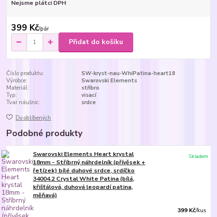
Nejsme plátci DPH
399 Kč
/
pár
Přidat do košíku
Číslo produktu:
SW-kryst-nau-WhiPatina-heart18
Výrobce:
Swarovski Elements
Materiál:
stříbro
Typ:
visací
Tvar náušnic:
srdce
Do oblíbených
Podobné produkty
Swarovski Elements Heart krystal
Skladem
18mm - Stříbrný náhrdelník (přívěsek +
řetízek) bílé duhové srdce, srdíčko
34004.2 Crystal White Patina (bílá,
křišťálová, duhová leopardí patina,
měňavá)
399 Kč
/
kus