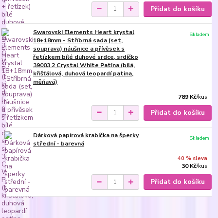
Přidat do košíku
Swarovski Elements Heart krystal
Skladem
18+18mm - Stříbrná sada (set,
souprava) náušnice a přívěsek s
řetízkem bílé duhové srdce, srdíčko
39003.2 Crystal White Patina (bílá,
křišťálová, duhová leopardí patina,
měňavá)
789 Kč
/
kus
Přidat do košíku
Dárková papírová krabička na šperky
Skladem
střední - barevná
40 % sleva
30 Kč
/
kus
Přidat do košíku