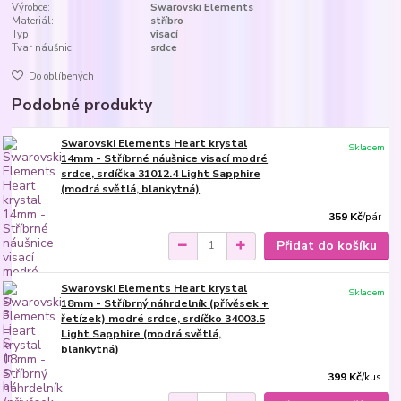
Výrobce:
Swarovski Elements
Materiál:
stříbro
Typ:
visací
Tvar náušnic:
srdce
Do oblíbených
Podobné produkty
Swarovski Elements Heart krystal
Skladem
14mm - Stříbrné náušnice visací modré
srdce, srdíčka 31012.4 Light Sapphire
(modrá světlá, blankytná)
359 Kč
/
pár
Přidat do košíku
Swarovski Elements Heart krystal
Skladem
18mm - Stříbrný náhrdelník (přívěsek +
řetízek) modré srdce, srdíčko 34003.5
Light Sapphire (modrá světlá,
blankytná)
399 Kč
/
kus