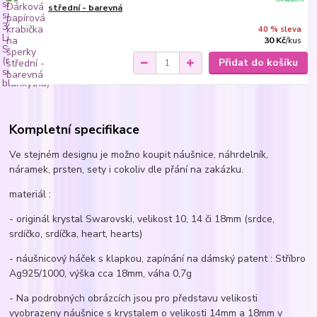
střední - barevná
40 % sleva
30 Kč
/
kus
Přidat do košíku
Kompletní specifikace
Ve stejném designu je možno koupit náušnice, náhrdelník,
náramek, prsten, sety i cokoliv dle přání na zakázku.
materiál :
- originál krystal Swarovski, velikost 10, 14 či 18mm (srdce,
srdíčko, srdíčka, heart, hearts)
- náušnicový háček s klapkou, zapínání na dámský patent : Stříbro
Ag925/1000, výška cca 18mm, váha 0,7g
- Na podrobných obrázcích jsou pro představu velikosti
vyobrazeny náušnice s krystalem o velikosti 14mm a 18mm v