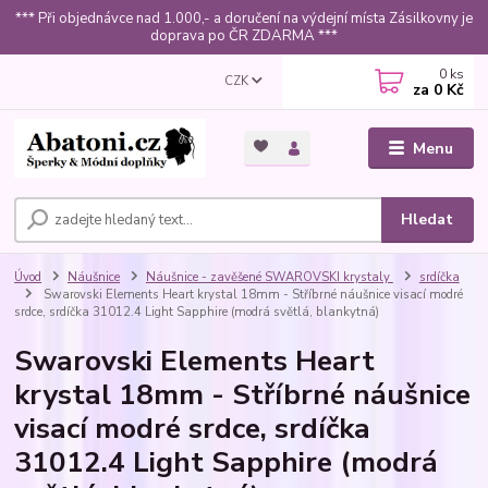
*** Při objednávce nad 1.000,- a doručení na výdejní místa Zásilkovny je
doprava po ČR ZDARMA ***
0
ks
CZK
za
0 Kč
Menu
Hledat
Úvod
Náušnice
Náušnice - zavěšené SWAROVSKI krystaly
srdíčka
Swarovski Elements Heart krystal 18mm - Stříbrné náušnice visací modré
srdce, srdíčka 31012.4 Light Sapphire (modrá světlá, blankytná)
Swarovski Elements Heart
krystal 18mm - Stříbrné náušnice
visací modré srdce, srdíčka
31012.4 Light Sapphire (modrá