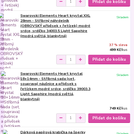
Přidat do košíku
Swarovski Elements Heart krystal XXL
Skladem
28mm - Stříbrný náhrdelník
(OBROVSKÝ přívěsek + řetízek) modré
srdce, srdíčko 34003.5 Light Sapphire
(modrá světlá, blankytná)
37 % sleva
499 Kč
/
kus
Přidat do košíku
Swarovski Elements Heart krystal
Skladem
18+14mm - Stříbrná sada (set,
souprava) náušnice a přívěsek s
řetízkem modré srdce, srdíčko 39003.3
Light Sapphire (modrá světlá,
blankytná)
749 Kč
/
kus
Přidat do košíku
Dárková papírová krabička na šperky
Skladem