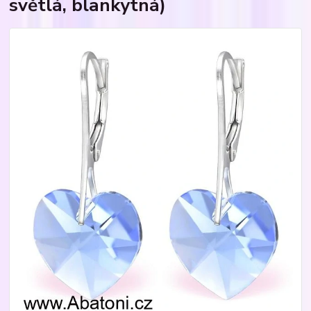
světlá, blankytná)