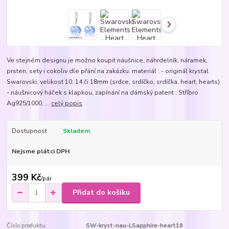
Ve stejném designu je možno koupit náušnice, náhrdelník, náramek,
prsten, sety i cokoliv dle přání na zakázku. materiál : - originál krystal
Swarovski, velikost 10, 14 či 18mm (srdce, srdíčko, srdíčka, heart, hearts)
- náušnicový háček s klapkou, zapínání na dámský patent : Stříbro
Ag925/1000, ...
celý popis
Dostupnost
Skladem
Nejsme plátci DPH
399 Kč
/
pár
Přidat do košíku
Číslo produktu:
SW-kryst-nau-LSapphire-heart18