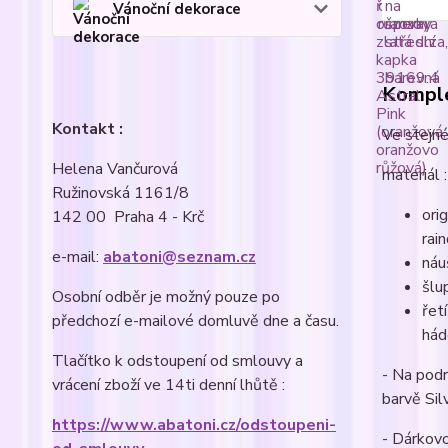
Vánoční dekorace
Komple
Kontakt :
Ve stejné
Helena Vančurová
materiál :
Ružinovská 1161/8
ori
142 00 Praha 4 - Krč
rai
e-mail:
abatoni@seznam.cz
náu
šlu
Osobní odběr je možný pouze po
řet
předchozí e-mailové domluvě dne a času.
hád
Tlačítko k odstoupení od smlouvy a
- Na pod
vrácení zboží ve 14ti denní lhůtě :
barvě Sil
https://www.abatoni.cz/odstoupeni-
- Dárkovo