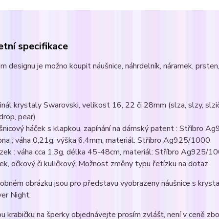
tní specifikace
m designu je možno koupit náušnice, náhrdelník, náramek, prsten, 
ginál krystaly Swarovski, velikost 16, 22 či 28mm (slza, slzy, slzič
ndrop, pear)
šnicový háček s klapkou, zapínání na dámský patent : Stříbro 
pna : váha 0,21g, výška 6,4mm, materiál: Stříbro Ag925/1000
ízek : váha cca 1,3g, délka 45-48cm, materiál: Stříbro Ag925/1
ek, očkový či kuličkový. Možnost změny typu řetízku na dotaz.
robném obrázku jsou pro představu vyobrazeny náušnice s kryst
ver Night.
u krabičku na šperky objednávejte prosím zvlášť, není v ceně zbo