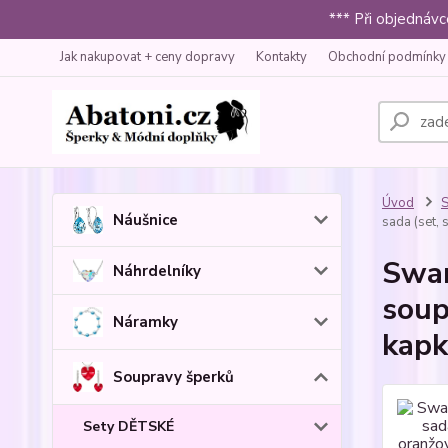
*** Při objednáv
Jak nakupovat + ceny dopravy
Kontakty
Obchodní podmínky
Úvod
S
Náušnice
sada (set, 
Swar
Náhrdelníky
soup
Náramky
kapk
Soupravy šperků
Sety DĚTSKÉ