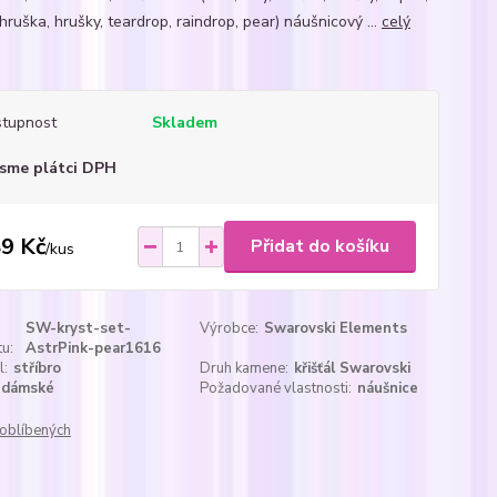
hruška, hrušky, teardrop, raindrop, pear) náušnicový ...
celý
tupnost
Skladem
sme plátci DPH
9 Kč
Přidat do košíku
/
kus
SW-kryst-set-
Výrobce:
Swarovski Elements
u:
AstrPink-pear1616
l:
stříbro
Druh kamene:
křišťál Swarovski
dámské
Požadované vlastnosti:
náušnice
oblíbených