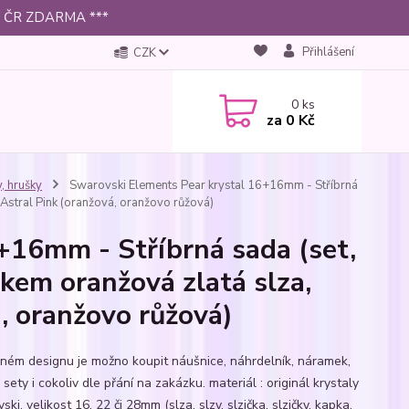
 po ČR ZDARMA ***
Přihlášení
CZK
0
ks
za
0 Kč
y, hrušky
Swarovski Elements Pear krystal 16+16mm - Stříbrná
 Astral Pink (oranžová, oranžovo růžová)
+16mm - Stříbrná sada (set,
zkem oranžová zlatá slza,
, oranžovo růžová)
jném designu je možno koupit náušnice, náhrdelník, náramek,
 sety i cokoliv dle přání na zakázku. materiál : originál krystaly
ki, velikost 16, 22 či 28mm (slza, slzy, slzička, slzičky, kapka,