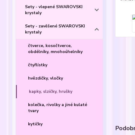
Sety - vlepené SWAROVSKI
krystaly
Sety - zavěšené SWAROVSKI
krystaly
čtverce, kosočtverce,
obdélníky, mnohoúhelníky
čtyřlístky
hvězdičky, vločky
kapky, slzičky, hrušky
kolečka, rivolky a jiné kulaté
tvary
kytičky
Podobn