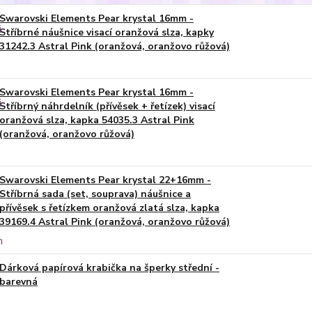
Swarovski Elements Pear krystal 16mm -
Stříbrné náušnice visací oranžová slza, kapky
31242.3 Astral Pink (oranžová, oranžovo růžová)
Swarovski Elements Pear krystal 16mm -
Stříbrný náhrdelník (přívěsek + řetízek) visací
oranžová slza, kapka 54035.3 Astral Pink
(oranžová, oranžovo růžová)
Swarovski Elements Pear krystal 22+16mm -
Stříbrná sada (set, souprava) náušnice a
přívěsek s řetízkem oranžová zlatá slza, kapka
39169.4 Astral Pink (oranžová, oranžovo růžová)
Dárková papírová krabička na šperky střední -
barevná