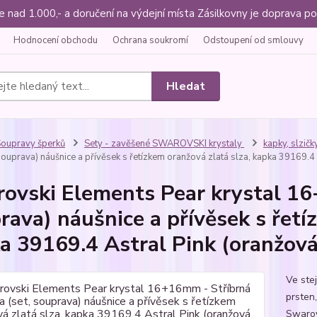
ce nad 1.000,- a doručení na výdejní místa Zásilkovny je doprava
Hodnocení obchodu
Ochrana soukromí
Odstoupení od smlouvy
Hledat
oupravy šperků
Sety - zavěšené SWAROVSKI krystaly
kapky, slzičk
souprava) náušnice a přívěsek s řetízkem oranžová zlatá slza, kapka 39169.4
ovski Elements Pear krystal 16
rava) náušnice a přívěsek s řetí
a 39169.4 Astral Pink (oranžová
Ve ste
prsten,
Swarovs