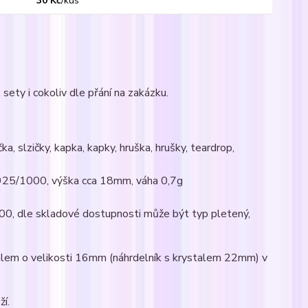
30 Kč
/
kus
sety i cokoliv dle přání na zakázku.
ka, slzičky, kapka, kapky, hruška, hrušky, teardrop,
Ag925/1000, výška cca 18mm, váha 0,7g
000, dle skladové dostupnosti může být typ pletený,
alem o velikosti 16mm (náhrdelník s krystalem 22mm) v
ží.