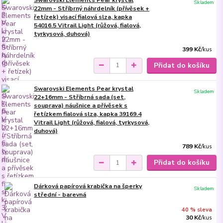
Skladem
22mm - Stříbrný náhrdelník (přívěsek +
řetízek) visací fialová slza, kapka
54016.5 Vitrail Light (růžová, fialová,
tyrkysová, duhová)
399 Kč
/
kus
Přidat do košíku
Swarovski Elements Pear krystal
Skladem
22+16mm - Stříbrná sada (set,
souprava) náušnice a přívěsek s
řetízkem fialová slza, kapka 39169.4
Vitrail Light (růžová, fialová, tyrkysová,
duhová)
789 Kč
/
kus
Přidat do košíku
Dárková papírová krabička na šperky
Skladem
střední - barevná
40 % sleva
30 Kč
/
kus