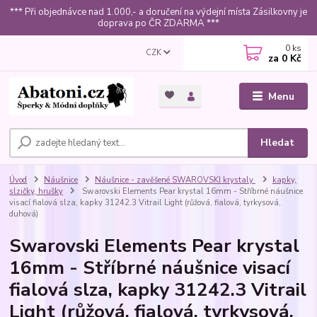
*** Při objednávce nad 1.000,- a doručení na výdejní místa Zásilkovny je
doprava po ČR ZDARMA ***
0
ks
CZK
za
0 Kč
Menu
Hledat
Úvod
Náušnice
Náušnice - zavěšené SWAROVSKI krystaly
kapky,
slzičky, hrušky
Swarovski Elements Pear krystal 16mm - Stříbrné náušnice
visací fialová slza, kapky 31242.3 Vitrail Light (růžová, fialová, tyrkysová,
duhová)
Swarovski Elements Pear krystal
16mm - Stříbrné náušnice visací
fialová slza, kapky 31242.3 Vitrail
Light (růžová, fialová, tyrkysová,