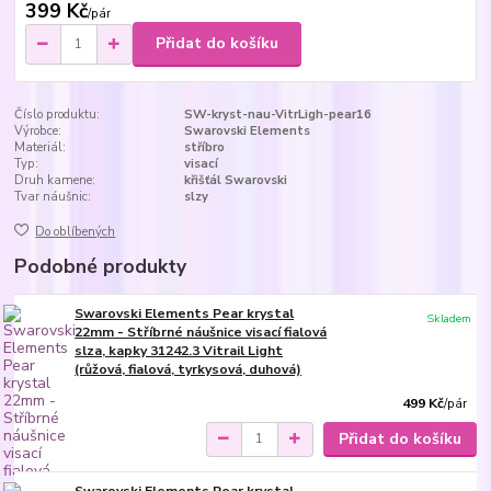
399 Kč
/
pár
Přidat do košíku
Číslo produktu:
SW-kryst-nau-VitrLigh-pear16
Výrobce:
Swarovski Elements
Materiál:
stříbro
Typ:
visací
Druh kamene:
křišťál Swarovski
Tvar náušnic:
slzy
Do oblíbených
Podobné produkty
Swarovski Elements Pear krystal
Skladem
22mm - Stříbrné náušnice visací fialová
slza, kapky 31242.3 Vitrail Light
(růžová, fialová, tyrkysová, duhová)
499 Kč
/
pár
Přidat do košíku
Swarovski Elements Pear krystal