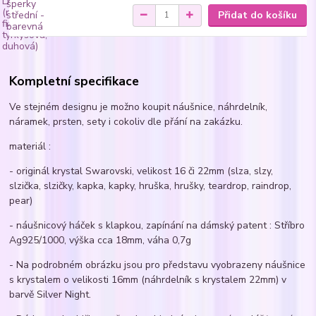
Přidat do košíku
Kompletní specifikace
Ve stejném designu je možno koupit náušnice, náhrdelník,
náramek, prsten, sety i cokoliv dle přání na zakázku.
materiál :
- originál krystal Swarovski, velikost 16 či 22mm (slza, slzy,
slzička, slzičky, kapka, kapky, hruška, hrušky, teardrop, raindrop,
pear)
- náušnicový háček s klapkou, zapínání na dámský patent : Stříbro
Ag925/1000, výška cca 18mm, váha 0,7g
- Na podrobném obrázku jsou pro představu vyobrazeny náušnice
s krystalem o velikosti 16mm (náhrdelník s krystalem 22mm) v
barvě Silver Night.