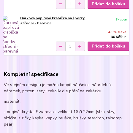
Přidat do košíku
Dárková papírová krabička na šperky
Skladem
střední - barevná
40 % sleva
30 Kč
/
kus
Přidat do košíku
Kompletní specifikace
Ve stejném designu je možno koupit náušnice, náhrdelník,
náramek, prsten, sety i cokoliv dle přání na zakázku.
materiál :
- originál krystal Swarovski, velikost 16 či 22mm (slza, slzy,
slzička, slzičky, kapka, kapky, hruška, hrušky, teardrop, raindrop,
pear)