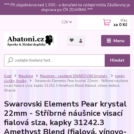
*** Při objednávce nad 1.000,- a doručení na výdejní místa Zásilkovny je
doprava po ČR ZDARMA ***
0
ks
CZK
za
0 Kč
Menu
Hledat
Úvod
Náušnice
Náušnice - zavěšené SWAROVSKI krystaly
kapky,
slzičky, hrušky
Swarovski Elements Pear krystal 22mm - Stříbrné náušnice
visací fialová slza, kapky 31242.3 Amethyst Blend (fialová, vínovo-béžová,
žíhaná)
Swarovski Elements Pear krystal
22mm - Stříbrné náušnice visací
fialová slza, kapky 31242.3
Amethyst Blend (fialová, vínovo-