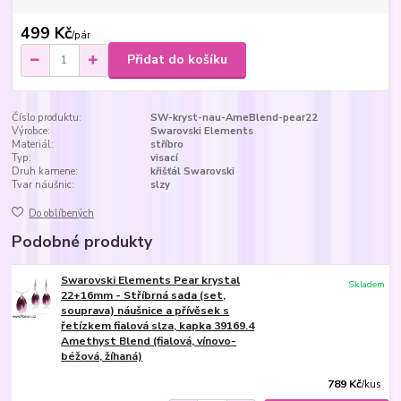
499 Kč
/
pár
Přidat do košíku
Číslo produktu:
SW-kryst-nau-AmeBlend-pear22
Výrobce:
Swarovski Elements
Materiál:
stříbro
Typ:
visací
Druh kamene:
křišťál Swarovski
Tvar náušnic:
slzy
Do oblíbených
Podobné produkty
Swarovski Elements Pear krystal
Skladem
22+16mm - Stříbrná sada (set,
souprava) náušnice a přívěsek s
řetízkem fialová slza, kapka 39169.4
Amethyst Blend (fialová, vínovo-
béžová, žíhaná)
789 Kč
/
kus