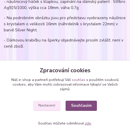
- náušnicový háček s klapkou, zapínání na dámský patent : Stříbro
Ag925/1000, výška cca 18mm, váha 0,7g
- Na podrobném obrázku jsou pro představu vyobrazeny náušnice
s krystalem o velikosti 16mm (náhrdelník s krystalem 22mm) v
barvě Silver Night.
- Dárkovou krabičku na šperky objednávejte prosím zvlášť, není v
ceně zboží.
Zboží zařazeno v kategoriích
Zpracování cookies
Náušnice
Náš e-shop a partneři potřebují Váš
souhlas
s použitím souborů
cookies, aby Vám mohli zobrazovat informace týkající se Vašich
Náušnice - zavěšené SWAROVSKI krystaly
zájmů.
kapky, slzičky, hrušky
Souhlasím
Nastavení
Souhlas můžete odmítnout
zde
.
Vytvořeno na
Eshop-rychle.cz