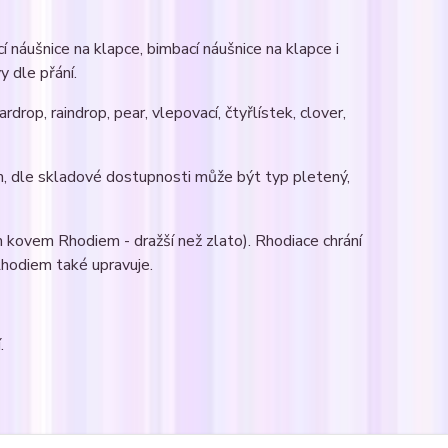
 náušnice na klapce, bimbací náušnice na klapce i
y dle přání.
rdrop, raindrop, pear, vlepovací, čtyřlístek, clover,
m, dle skladové dostupnosti může být typ pletený,
 kovem Rhodiem - dražší než zlato). Rhodiace chrání
 Rhodiem také upravuje.
.