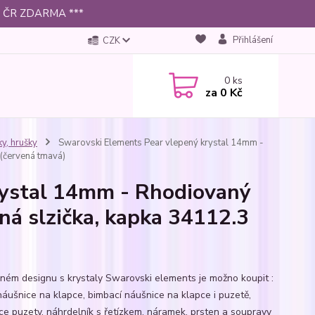
 po ČR ZDARMA ***
Přihlášení
CZK
0
ks
za
0 Kč
ky, hrušky
Swarovski Elements Pear vlepený krystal 14mm -
 (červená tmavá)
rystal 14mm - Rhodiovaný
ená slzička, kapka 34112.3
jném designu s krystaly Swarovski elements je možno koupit :
 náušnice na klapce, bimbací náušnice na klapce i puzetě,
ce puzety, náhrdelník s řetízkem, náramek, prsten a soupravy