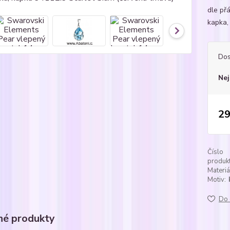
dle přá
kapka, 
Dos
Nej
29
Číslo
produkt
Materiá
Motiv:
Do 
é produkty