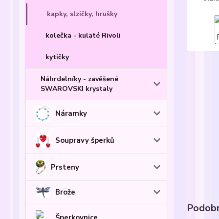
kapky, slzičky, hrušky
kolečka - kulaté Rivoli
kytičky
Náhrdelníky - zavěšené
SWAROVSKI krystaly
Náramky
Soupravy šperků
Prsteny
Brože
Podobn
Šperkovnice