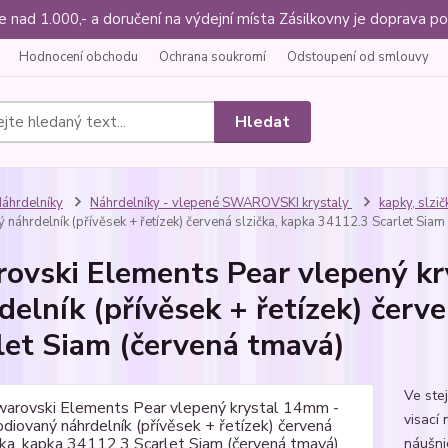
ce nad 1.000,- a doručení na výdejní místa Zásilkovny je doprava
Hodnocení obchodu
Ochrana soukromí
Odstoupení od smlouvy
Hledat
áhrdelníky
Náhrdelníky - vlepené SWAROVSKI krystaly
kapky, slzič
náhrdelník (přívěsek + řetízek) červená slzička, kapka 34112.3 Scarlet Siam
ovski Elements Pear vlepený k
delník (přívěsek + řetízek) červ
let Siam (červená tmavá)
Ve ste
visací
náušni