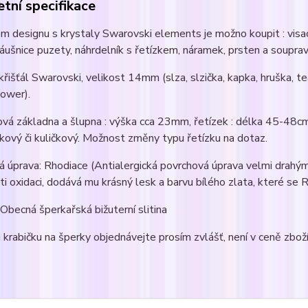
tní specifikace
m designu s krystaly Swarovski elements je možno koupit : visací
áušnice puzety, náhrdelník s řetízkem, náramek, prsten a souprav
 křišťál Swarovski, velikost 14mm (slza, slzička, kapka, hruška, tea
flower).
ová základna a šlupna : výška cca 23mm, řetízek : délka 45-48c
kový či kuličkový. Možnost změny typu řetízku na dotaz.
 úprava: Rhodiace (Antialergická povrchová úprava velmi drahým
ti oxidaci, dodává mu krásný lesk a barvu bílého zlata, které se
 Obecná šperkařská bižuterní slitina
krabičku na šperky objednávejte prosím zvlášť, není v ceně zboží