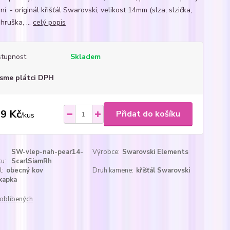
ní. - originál křišťál Swarovski, velikost 14mm (slza, slzička,
hruška, ...
celý popis
tupnost
Skladem
sme plátci DPH
9 Kč
Přidat do košíku
/
kus
SW-vlep-nah-pear14-
Výrobce:
Swarovski Elements
u:
ScarlSiamRh
l:
obecný kov
Druh kamene:
křišťál Swarovski
kapka
oblíbených