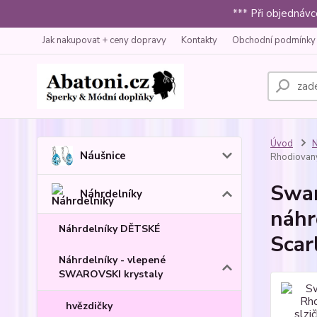
*** Při objednáv
Jak nakupovat + ceny dopravy
Kontakty
Obchodní podmínky
Úvod
N
Náušnice
Rhodiovaný 
Swar
Náhrdelníky
náhr
Náhrdelníky DĚTSKÉ
Scar
Náhrdelníky - vlepené
SWAROVSKI krystaly
hvězdičky