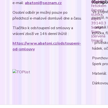
Komple
e-mail:
abatoni@seznam.cz
Ve stejné
Osobní odběr je možný pouze po
puzetě, n
předchozí e-mailové domluvě dne a času.
- originál
Tlačítko k odstoupení od smlouvy a
kytička, 
vrácení zboží ve 14ti denní lhůtě :
- přívěsk
https://www.abatoni.cz/odstoupeni-
hádek, oč
od-smlouvy
Povrchová
šperk pro
Materiál:
Dárkovou 