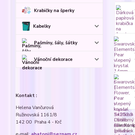
Krabičky na šperky
Kabelky
Pašmíny, šály, šátky
Vánoční dekorace
Kontakt :
Helena Vančurová
Ružinovská 1161/8
142 00 Praha 4 - Krč
Kompl
e-mail:
abatoni@seznam.cz