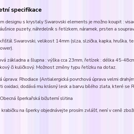
tní specifikace
m designu s krystaly Swarovski elements je možno koupit : visací
áušnice puzety, náhrdelník s řetízkem, náramek, prsten a souprav
 křišťál Swarovski, velikost 14mm (slza, slzička, kapka, hruška, tea
flower).
ová základna a šlupna : výška cca 23mm, řetízek : délka 45-48c
kový či kuličkový. Možnost změny typu řetízku na dotaz.
 úprava: Rhodiace (Antialergická povrchová úprava velmi drahým
ti oxidaci, dodává mu krásný lesk a barvu bílého zlata, které se
 Obecná šperkařská bižuterní slitina
krabičku na šperky objednávejte prosím zvlášť, není v ceně zboží