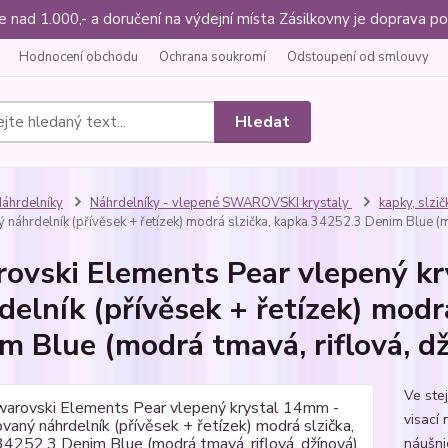
ce nad 1.000,- a doručení na výdejní místa Zásilkovny je doprava
Hodnocení obchodu
Ochrana soukromí
Odstoupení od smlouvy
Hledat
áhrdelníky
Náhrdelníky - vlepené SWAROVSKI krystaly
kapky, slzič
náhrdelník (přívěsek + řetízek) modrá slzička, kapka 34252.3 Denim Blue (m
ovski Elements Pear vlepený k
delník (přívěsek + řetízek) modr
m Blue (modrá tmavá, riflová, d
Ve ste
visací
náušni