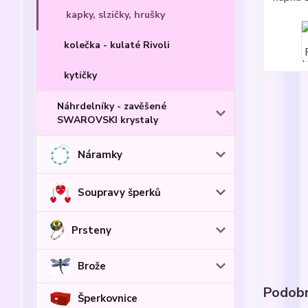
kapky, slzičky, hrušky
kolečka - kulaté Rivoli
kytičky
Náhrdelníky - zavěšené
SWAROVSKI krystaly
Náramky
Soupravy šperků
Prsteny
Brože
Podobn
Šperkovnice