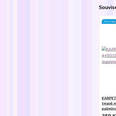
Souvise
Novinka
KARPET
tmavě m
pašmíno