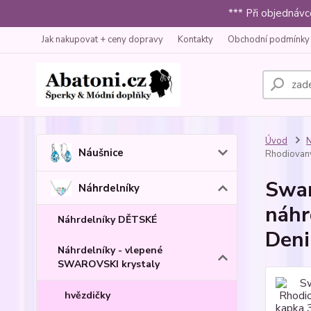
*** Při objednáv
Jak nakupovat + ceny dopravy
Kontakty
Obchodní podmínky
Úvod
N
Náušnice
Rhodiovaný 
Swar
Náhrdelníky
náhr
Náhrdelníky DĚTSKÉ
Deni
Náhrdelníky - vlepené
SWAROVSKI krystaly
hvězdičky