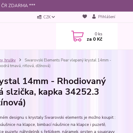
 po ČR ZDARMA ***
Přihlášení
CZK
0
ks
za
0 Kč
ky, hrušky
Swarovski Elements Pear vlepený krystal 14mm -
odrá tmavá, riflová, džínová)
rystal 14mm - Rhodiovaný
á slzička, kapka 34252.3
žínová)
jném designu s krystaly Swarovski elements je možno koupit :
 náušnice na klapce, bimbací náušnice na klapce i puzetě,
ce puzety, náhrdelník s řetízkem, náramek, prsten a soupravy