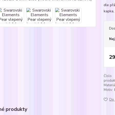
dle přá
kapka, 
Dos
Nej
29
Číslo
produkt
Materiá
Motiv:
Do 
é produkty