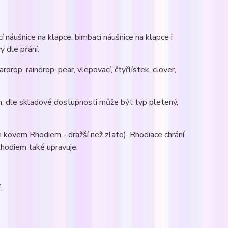
 náušnice na klapce, bimbací náušnice na klapce i
y dle přání.
rdrop, raindrop, pear, vlepovací, čtyřlístek, clover,
m, dle skladové dostupnosti může být typ pletený,
 kovem Rhodiem - dražší než zlato). Rhodiace chrání
 Rhodiem také upravuje.
.