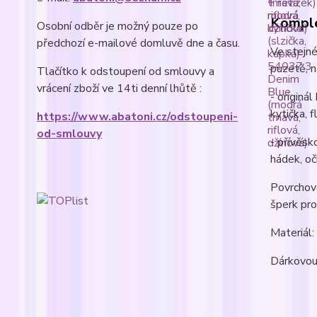
Komple
Osobní odběr je možný pouze po
předchozí e-mailové domluvě dne a času.
Ve stejné
puzetě, n
Tlačítko k odstoupení od smlouvy a
vrácení zboží ve 14ti denní lhůtě :
- originál
kytička, 
https://www.abatoni.cz/odstoupeni-
od-smlouvy
- přívěsk
hádek, oč
Povrchová
šperk pro
Materiál:
Dárkovou 