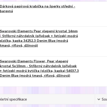
Dárková papírová krabička na šperky střední -
barevná
Swarovski Elements Pear vlepený krystal 14mm
- Stříbrný náhrdelník (přívěsek + řetízek) modrá
slzička, kapka 34252.3 Denim Blue (modrá
tmavá, riflová, džínová)
Swarovski Elements Flower, Pear vlepený
krystal 5x10mm - Stříbrný náhrdelník (přívěsek
+ řetízek) modrá kytička (slzička, kapka) 54037.3
Denim Blue (modrá tmavá, riflová, džínová)
etní specifikace
Sou