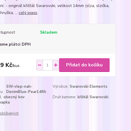
ní. - originál křišťál Swarovski, velikost 14mm (slza, slzička,
hruška, ...
celý popis
tupnost
Skladem
sme plátci DPH
9 Kč
Přidat do košíku
/
kus
SW-vlep-nah-
Výrobce:
Swarovski Elements
u:
DenimBlue-Pear14Rh
l:
obecný kov
Druh kamene:
křišťál Swarovski
kapka
oblíbených