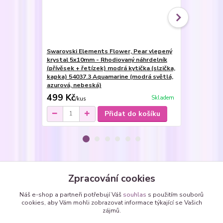
Swarovski Elements Flower, Pear vlepený
Swarovski E
krystal 5x10mm - Rhodiovaný náhrdelník
14mm - Stříb
(přívěsek + řetízek) modrá kytička (slzička,
řetízek) mod
kapka) 54037.3 Aquamarine (modrá světlá,
Aquamarine 
azurová, nebeská)
nebeská)
499 Kč
399 Kč
Skladem
/
kus
/
ku
Přidat do košíku
Zboží zařazeno v kategoriích
Zpracování cookies
Soupravy šperků
Náš e-shop a partneři potřebují Váš
souhlas
s použitím souborů
cookies, aby Vám mohli zobrazovat informace týkající se Vašich
Sety - vlepené SWAROVSKI krystaly
zájmů.
kapky, slzičky, hrušky