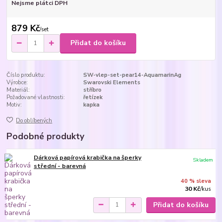
Nejsme plátci DPH
879 Kč
/
set
Přidat do košíku
Číslo produktu:
SW-vlep-set-pear14-AquamarinAg
Výrobce:
Swarovski Elements
Materiál:
stříbro
Požadované vlastnosti:
řetízek
Motiv:
kapka
Do oblíbených
Podobné produkty
Dárková papírová krabička na šperky
Skladem
střední - barevná
40 % sleva
30 Kč
/
kus
Přidat do košíku