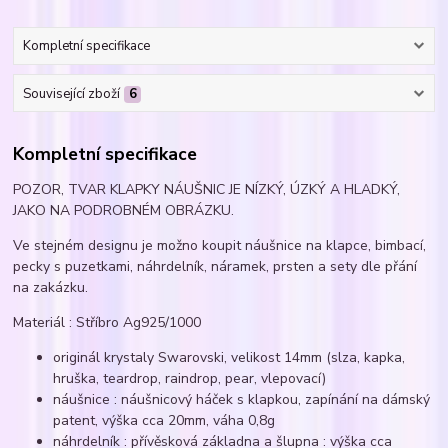
Kompletní specifikace
Související zboží
6
Kompletní specifikace
POZOR, TVAR KLAPKY NÁUŠNIC JE NÍZKÝ, ÚZKÝ A HLADKÝ,
JAKO NA PODROBNÉM OBRÁZKU.
Ve stejném designu je možno koupit náušnice na klapce, bimbací,
pecky s puzetkami, náhrdelník, náramek, prsten a sety dle přání
na zakázku.
Materiál : Stříbro Ag925/1000
originál krystaly Swarovski, velikost 14mm (slza, kapka,
hruška, teardrop, raindrop, pear, vlepovací)
náušnice : náušnicový háček s klapkou, zapínání na dámský
patent, výška cca 20mm, váha 0,8g
náhrdelník : přívěsková základna a šlupna : výška cca