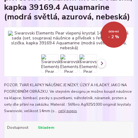
kapka 39169.4 Aquamarine
(modrá světlá, azurová, nebeská)
898 Kč
- 2 %
POZOR, TVAR KLAPKY NÁUŠNIC JE NÍZKÝ, ÚZKÝ A HLADKÝ, JAKO NA
PODROBNÉM OBRÁZKU. Ve stejném designu je možno koupit náušnice
na klapce, bimbací, pecky s puzetkami, náhrdelník, náramek, prsten a
sety dle přání na zakázku. Materiál : Stříbro Ag925/1000 originál krystaly
Swarovski, velikost 14mm (s...
celý popis
Dostupnost
Skladem