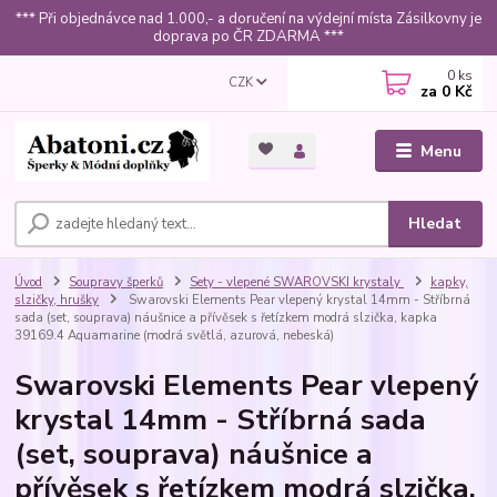
*** Při objednávce nad 1.000,- a doručení na výdejní místa Zásilkovny je
doprava po ČR ZDARMA ***
0
ks
CZK
za
0 Kč
Menu
Hledat
Úvod
Soupravy šperků
Sety - vlepené SWAROVSKI krystaly
kapky,
slzičky, hrušky
Swarovski Elements Pear vlepený krystal 14mm - Stříbrná
sada (set, souprava) náušnice a přívěsek s řetízkem modrá slzička, kapka
39169.4 Aquamarine (modrá světlá, azurová, nebeská)
Swarovski Elements Pear vlepený
krystal 14mm - Stříbrná sada
(set, souprava) náušnice a
přívěsek s řetízkem modrá slzička,