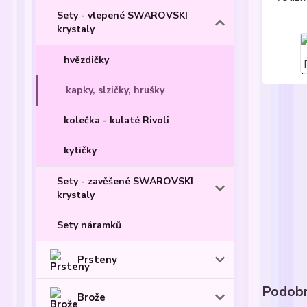
Sety - vlepené SWAROVSKI
krystaly
hvězdičky
kapky, slzičky, hrušky
kolečka - kulaté Rivoli
kytičky
Sety - zavěšené SWAROVSKI
krystaly
Sety náramků
Prsteny
Podobn
Brože