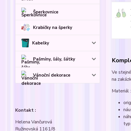
Šperkovnice
Krabičky na šperky
Kabelky
Pašmíny, šály, šátky
Komple
Ve stejné
Vánoční dekorace
na zakázk
Materiál
ori
náu
Kontakt :
náh
Helena Vančurová
typ
Ružinovská 1161/8