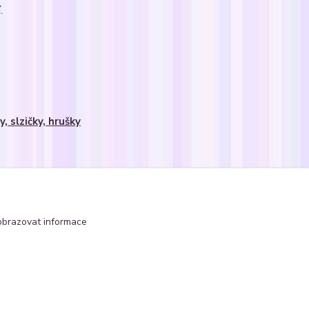
.
y, slzičky, hrušky
obrazovat informace