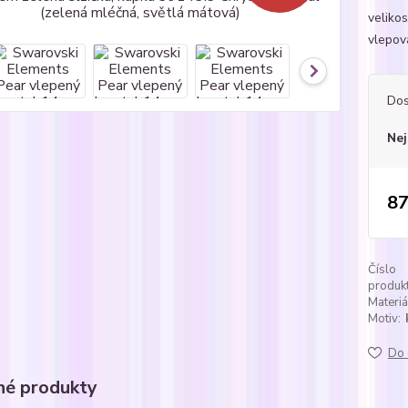
velikos
vlepova
Dos
Nej
87
Číslo
produkt
Materiá
Motiv:
Do 
é produkty