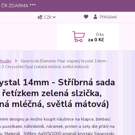
 po ČR ZDARMA ***
Přihlášení
CZK
0
ks
za
0 Kč
 hrušky
Swarovski Elements Pear vlepený krystal 14mm -
3.3 Chrysolite Opal (zelená mléčná, světlá mátová)
ystal 14mm - Stříbrná sada
 řetízkem zelená slzička,
ná mléčná, světlá mátová)
jném designu je možno koupit náušnice na klapce, bimbací,
s puzetkami, náhrdelník, náramek, prsten a sety dle přání na
u. Materiál : Stříbro Ag925/1000 originál krystaly Swarovski,