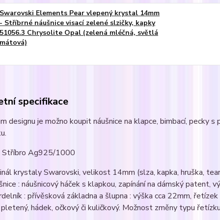
Swarovski Elements Pear vlepený krystal 14mm
- Stříbrné náušnice visací zelené slzičky, kapky
51056.3 Chrysolite Opal (zelená mléčná, světlá
mátová)
tní specifikace
m designu je možno koupit náušnice na klapce, bimbací, pecky s p
u.
 : Stříbro Ag925/1000
ginál krystaly Swarovski, velikost 14mm (slza, kapka, hruška, tear
šnice : náušnicový háček s klapkou, zapínání na dámský patent, 
rdelník : přívěsková základna a šlupna : výška cca 22mm, řetíze
 pletený, hádek, očkový či kuličkový. Možnost změny typu řetízku