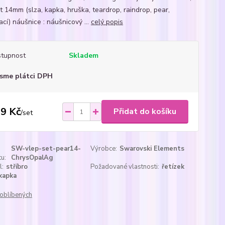
t 14mm (slza, kapka, hruška, teardrop, raindrop, pear,
cí) náušnice : náušnicový ...
celý popis
tupnost
Skladem
sme plátci DPH
9 Kč
Přidat do košíku
/
set
SW-vlep-set-pear14-
Výrobce:
Swarovski Elements
u:
ChrysOpalAg
l:
stříbro
Požadované vlastnosti:
řetízek
kapka
oblíbených