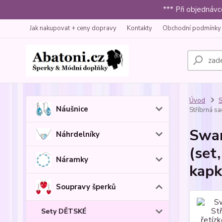
*** Při objednáv
Jak nakupovat + ceny dopravy
Kontakty
Obchodní podmínky
Úvod
S
Náušnice
Stříbrná sa
Swar
Náhrdelníky
(set
Náramky
kapk
Soupravy šperků
Sety DĚTSKÉ