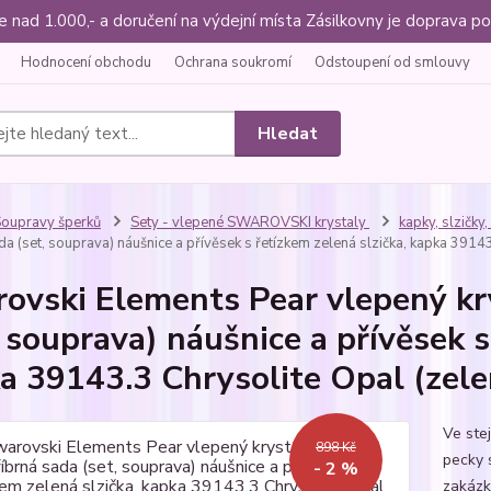
ce nad 1.000,- a doručení na výdejní místa Zásilkovny je doprava
Hodnocení obchodu
Ochrana soukromí
Odstoupení od smlouvy
Hledat
oupravy šperků
Sety - vlepené SWAROVSKI krystaly
kapky, slzičky,
da (set, souprava) náušnice a přívěsek s řetízkem zelená slzička, kapka 3914
ovski Elements Pear vlepený kr
, souprava) náušnice a přívěsek s
a 39143.3 Chrysolite Opal (zele
Ve ste
898 Kč
pecky 
- 2 %
zakázk