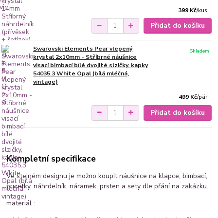
399 Kč
/
kus
Přidat do košíku
Swarovski Elements Pear vlepený
Skladem
krystal 2x10mm - Stříbrné náušnice
visací bimbací bílé dvojité slzičky, kapky
54035.3 White Opal (bílá mléčná,
vintage)
499 Kč
/
pár
Přidat do košíku
Kompletní specifikace
Ve stejném designu je možno koupit náušnice na klapce, bimbací,
puzetky, náhrdelník, náramek, prsten a sety dle přání na zakázku.
materiál :