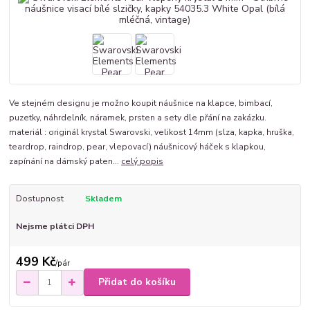
Ve stejném designu je možno koupit náušnice na klapce, bimbací,
puzetky, náhrdelník, náramek, prsten a sety dle přání na zakázku.
materiál : originál krystal Swarovski, velikost 14mm (slza, kapka, hruška,
teardrop, raindrop, pear, vlepovací) náušnicový háček s klapkou,
zapínání na dámský paten...
celý popis
Dostupnost
Skladem
Nejsme plátci DPH
499 Kč
/
pár
Přidat do košíku