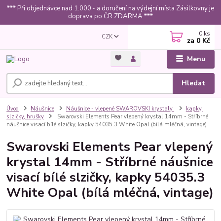
*** Při objednávce nad 1.000,- a doručení na výdejní místa Zásilkovny je
doprava po ČR ZDARMA ***
0
ks
CZK
za
0 Kč
Menu
Hledat
Úvod
Náušnice
Náušnice - vlepené SWAROVSKI krystaly
kapky,
slzičky, hrušky
Swarovski Elements Pear vlepený krystal 14mm - Stříbrné
náušnice visací bílé slzičky, kapky 54035.3 White Opal (bílá mléčná, vintage)
Swarovski Elements Pear vlepený
krystal 14mm - Stříbrné náušnice
visací bílé slzičky, kapky 54035.3
White Opal (bílá mléčná, vintage)