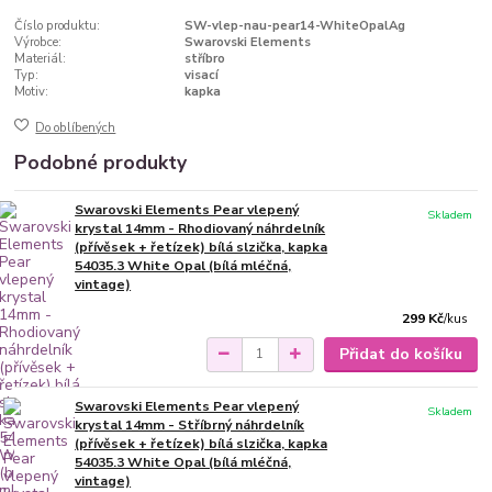
Číslo produktu:
SW-vlep-nau-pear14-WhiteOpalAg
Výrobce:
Swarovski Elements
Materiál:
stříbro
Typ:
visací
Motiv:
kapka
Do oblíbených
Podobné produkty
Swarovski Elements Pear vlepený
Skladem
krystal 14mm - Rhodiovaný náhrdelník
(přívěsek + řetízek) bílá slzička, kapka
54035.3 White Opal (bílá mléčná,
vintage)
299 Kč
/
kus
Přidat do košíku
Swarovski Elements Pear vlepený
Skladem
krystal 14mm - Stříbrný náhrdelník
(přívěsek + řetízek) bílá slzička, kapka
54035.3 White Opal (bílá mléčná,
vintage)