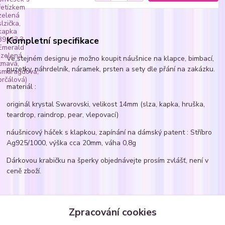
Kompletní specifikace
Ve stejném designu je možno koupit náušnice na klapce, bimbací,
puzetky, náhrdelník, náramek, prsten a sety dle přání na zakázku.
materiál :
originál krystal Swarovski, velikost 14mm (slza, kapka, hruška,
teardrop, raindrop, pear, vlepovací)
náušnicový háček s klapkou, zapínání na dámský patent : Stříbro
Ag925/1000, výška cca 20mm, váha 0,8g
Dárkovou krabičku na šperky objednávejte prosím zvlášť, není v
ceně zboží.
Zboží zařazeno v kategoriích
Zpracování cookies