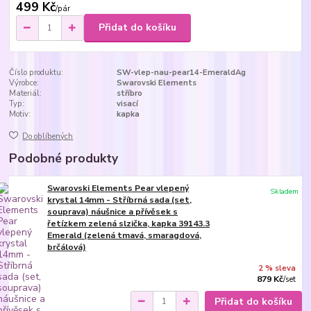
499 Kč
/
pár
Přidat do košíku
Číslo produktu:
SW-vlep-nau-pear14-EmeraldAg
Výrobce:
Swarovski Elements
Materiál:
stříbro
Typ:
visací
Motiv:
kapka
Do oblíbených
Podobné produkty
Swarovski Elements Pear vlepený
Skladem
krystal 14mm - Stříbrná sada (set,
souprava) náušnice a přívěsek s
řetízkem zelená slzička, kapka 39143.3
Emerald (zelená tmavá, smaragdová,
brčálová)
2 % sleva
879 Kč
/
set
Přidat do košíku