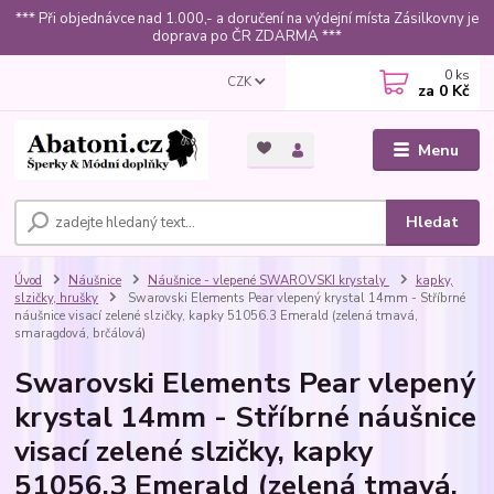
*** Při objednávce nad 1.000,- a doručení na výdejní místa Zásilkovny je
doprava po ČR ZDARMA ***
0
ks
CZK
za
0 Kč
Menu
Hledat
Úvod
Náušnice
Náušnice - vlepené SWAROVSKI krystaly
kapky,
slzičky, hrušky
Swarovski Elements Pear vlepený krystal 14mm - Stříbrné
náušnice visací zelené slzičky, kapky 51056.3 Emerald (zelená tmavá,
smaragdová, brčálová)
Swarovski Elements Pear vlepený
krystal 14mm - Stříbrné náušnice
visací zelené slzičky, kapky
51056.3 Emerald (zelená tmavá,