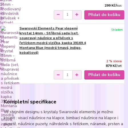
299 Kč
/
kus
Přidat do košíku
Swarovski Elements Pear vlepený
Skladem
krystal 14mm - Stříbrná sada (set,
souprava) náušnice a přívěsek s
řetízkem modrá slzička, kapka 39169.4
Montana Blue (modrá tmavá, indigo,
kobaltová)
2 % sleva
879 Kč
/
set
Přidat do košíku
Kompletní specifikace
Ve stejném designu s krystaly Swarovski elements je možno
koupit : visací náušnice na klapce, bimbací náušnice na klapce i
puzetě, náušnice puzety, náhrdelník s řetízkem, náramek, prsten a