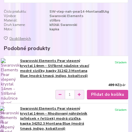
Číslo produktu:
SW-vlep-nah-pear14-MontanaBlAg
Výrobce:
Swarovski Elements
Materiál:
stříbro
Druh kamene:
křišťál Swarovski
Motiv:
kapka
Do oblíbených
Podobné produkty
Swarovski Elements Pear vlepený
Skladem
krystal 14mm - Stříbrné náušnice visací
modré slzičky, kapky 31242.3 Montana
Blue (modrá tmavá, indigo, kobaltová)
499 Kč
/
pár
Přidat do košíku
Swarovski Elements Pear vlepený
Skladem
krystal 14mm - Rhodiovaný náhrdelník
(přívěsek + řetízek) modrá slzička,
kapka 34252.3 Montana Blue (modrá
tmavá, indigo, kobaltová)