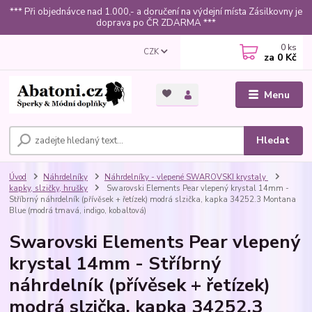
*** Při objednávce nad 1.000,- a doručení na výdejní místa Zásilkovny je
doprava po ČR ZDARMA ***
0
ks
CZK
za
0 Kč
Menu
Hledat
Úvod
Náhrdelníky
Náhrdelníky - vlepené SWAROVSKI krystaly
kapky, slzičky, hrušky
Swarovski Elements Pear vlepený krystal 14mm -
Stříbrný náhrdelník (přívěsek + řetízek) modrá slzička, kapka 34252.3 Montana
Blue (modrá tmavá, indigo, kobaltová)
Swarovski Elements Pear vlepený
krystal 14mm - Stříbrný
náhrdelník (přívěsek + řetízek)
modrá slzička, kapka 34252.3