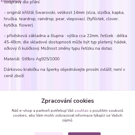
soupravy dle přání.
- originál křišťál Swarovski, velikost 14mm (slza, slzička, kapka,
hruška, teardrop, raindrop, pear, vlepovací, čtyřlístek, clover,
kytička, flower).
- přívěsková základna a šlupna : výška cca 22mm, řetízek : délka
45-48cm, dle skladové dostupnosti může být typ pletený, hádek,
očkový či kuličkový. Možnost změny typu řetízku na dotaz.
Materiál: Stříbro Ag925/1000
Dárkovou krabičku na šperky objednávejte prosím zvlášť, není v
ceně zboží.
Zboží zařazeno v kategoriích
Zpracování cookies
Náhrdelníky
Náš e-shop a partneři potřebují Váš
souhlas
s použitím souborů
cookies, aby Vám mohli zobrazovat informace týkající se Vašich
Náhrdelníky - vlepené SWAROVSKI krystaly
zájmů.
kapky, slzičky, hrušky