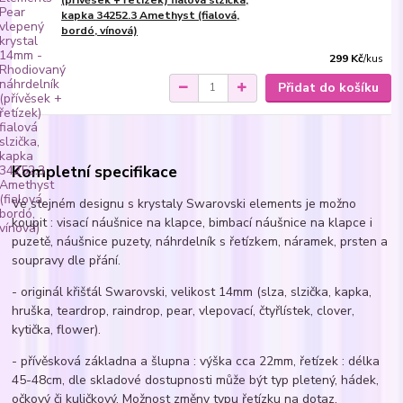
kapka 34252.3 Amethyst (fialová,
bordó, vínová)
299 Kč
/
kus
Přidat do košíku
Kompletní specifikace
Ve stejném designu s krystaly Swarovski elements je možno
koupit : visací náušnice na klapce, bimbací náušnice na klapce i
puzetě, náušnice puzety, náhrdelník s řetízkem, náramek, prsten a
soupravy dle přání.
- originál křišťál Swarovski, velikost 14mm (slza, slzička, kapka,
hruška, teardrop, raindrop, pear, vlepovací, čtyřlístek, clover,
kytička, flower).
- přívěsková základna a šlupna : výška cca 22mm, řetízek : délka
45-48cm, dle skladové dostupnosti může být typ pletený, hádek,
očkový či kuličkový. Možnost změny typu řetízku na dotaz.