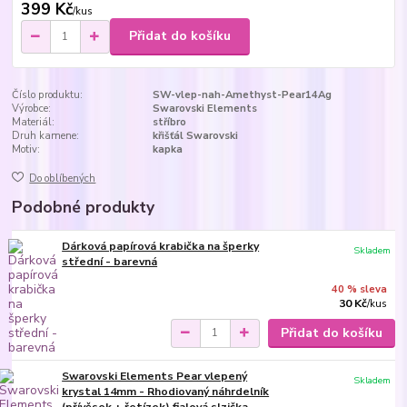
399 Kč
/
kus
Přidat do košíku
Číslo produktu:
SW-vlep-nah-Amethyst-Pear14Ag
Výrobce:
Swarovski Elements
Materiál:
stříbro
Druh kamene:
křišťál Swarovski
Motiv:
kapka
Do oblíbených
Podobné produkty
Dárková papírová krabička na šperky
Skladem
střední - barevná
40 % sleva
30 Kč
/
kus
Přidat do košíku
Swarovski Elements Pear vlepený
Skladem
krystal 14mm - Rhodiovaný náhrdelník
(přívěsek + řetízek) fialová slzička,