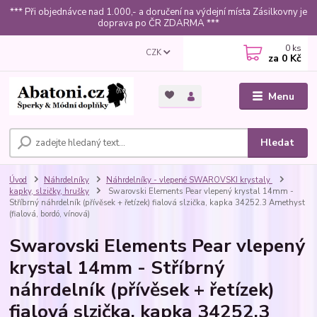
*** Při objednávce nad 1.000,- a doručení na výdejní místa Zásilkovny je
doprava po ČR ZDARMA ***
0
ks
CZK
za
0 Kč
Menu
Hledat
Úvod
Náhrdelníky
Náhrdelníky - vlepené SWAROVSKI krystaly
kapky, slzičky, hrušky
Swarovski Elements Pear vlepený krystal 14mm -
Stříbrný náhrdelník (přívěsek + řetízek) fialová slzička, kapka 34252.3 Amethyst
(fialová, bordó, vínová)
Swarovski Elements Pear vlepený
krystal 14mm - Stříbrný
náhrdelník (přívěsek + řetízek)
fialová slzička, kapka 34252.3