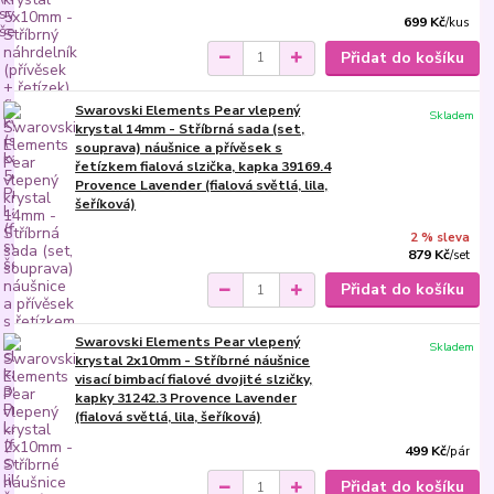
699 Kč
/
kus
Přidat do košíku
Swarovski Elements Pear vlepený
Skladem
krystal 14mm - Stříbrná sada (set,
souprava) náušnice a přívěsek s
řetízkem fialová slzička, kapka 39169.4
Provence Lavender (fialová světlá, lila,
šeříková)
2 % sleva
879 Kč
/
set
Přidat do košíku
Swarovski Elements Pear vlepený
Skladem
krystal 2x10mm - Stříbrné náušnice
visací bimbací fialové dvojité slzičky,
kapky 31242.3 Provence Lavender
(fialová světlá, lila, šeříková)
499 Kč
/
pár
Přidat do košíku