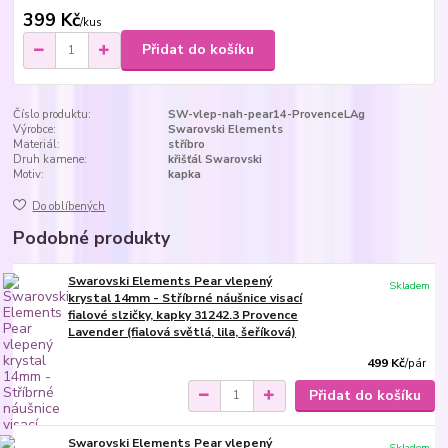
399 Kč
/
kus
Přidat do košíku
Číslo produktu:
SW-vlep-nah-pear14-ProvenceLAg
Výrobce:
Swarovski Elements
Materiál:
stříbro
Druh kamene:
křišťál Swarovski
Motiv:
kapka
Do oblíbených
Podobné produkty
Swarovski Elements Pear vlepený
Skladem
krystal 14mm - Stříbrné náušnice visací
fialové slzičky, kapky 31242.3 Provence
Lavender (fialová světlá, lila, šeříková)
499 Kč
/
pár
Přidat do košíku
Swarovski Elements Pear vlepený
Skladem