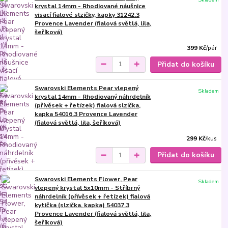
krystal 14mm - Rhodiované náušnice
visací fialové slzičky, kapky 31242.3
Provence Lavender (fialová světlá, lila,
šeříková)
399 Kč
/
pár
Přidat do košíku
Swarovski Elements Pear vlepený
Skladem
krystal 14mm - Rhodiovaný náhrdelník
(přívěsek + řetízek) fialová slzička,
kapka 54016.3 Provence Lavender
(fialová světlá, lila, šeříková)
299 Kč
/
kus
Přidat do košíku
Swarovski Elements Flower, Pear
Skladem
vlepený krystal 5x10mm - Stříbrný
náhrdelník (přívěsek + řetízek) fialová
kytička (slzička, kapka) 54037.3
Provence Lavender (fialová světlá, lila,
šeříková)