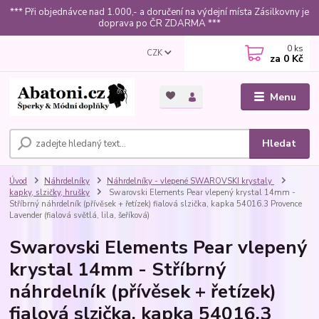
*** Při objednávce nad 1.000,- a doručení na výdejní místa Zásilkovny je
doprava po ČR ZDARMA ***
0
ks
CZK
za
0 Kč
Menu
Hledat
Úvod
Náhrdelníky
Náhrdelníky - vlepené SWAROVSKI krystaly
kapky, slzičky, hrušky
Swarovski Elements Pear vlepený krystal 14mm -
Stříbrný náhrdelník (přívěsek + řetízek) fialová slzička, kapka 54016.3 Provence
Lavender (fialová světlá, lila, šeříková)
Swarovski Elements Pear vlepený
krystal 14mm - Stříbrný
náhrdelník (přívěsek + řetízek)
fialová slzička, kapka 54016.3