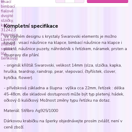
Kompletní specifikace
Ve stejném designu s krystaly Swarovski elements je možno
koupit : visací náušnice na klapce, bimbací náušnice na klapce i
puzetě, náušnice puzety, náhrdelník s řetízkem, náramek, prsten a
soupravy dle přání.
- originál křišťál Swarovski, velikost 14mm (slza, slzička, kapka,
hruška, teardrop, raindrop, pear, vlepovací, čtyřlístek, clover,
kytička, flower).
- přívěsková základna a šlupna : výška cca 22mm, řetízek : délka
45-48cm, dle skladové dostupnosti může být typ pletený, hádek,
očkový či kuličkový. Možnost změny typu řetízku na dotaz.
Materiál: Stříbro Ag925/1000
Dárkovou krabičku na šperky objednávejte prosím zvlášť, není v
ceně zboží.