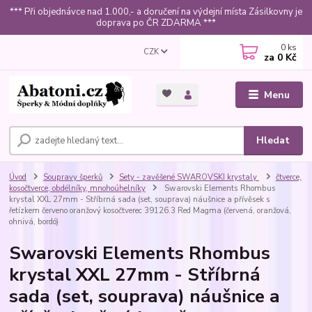
*** Při objednávce nad 1.000,- a doručení na výdejní místa Zásilkovny je
doprava po ČR ZDARMA ***
0
ks
CZK
za
0 Kč
Menu
Hledat
Úvod
Soupravy šperků
Sety - zavěšené SWAROVSKI krystaly
čtverce,
kosočtverce, obdélníky, mnohoúhelníky
Swarovski Elements Rhombus
krystal XXL 27mm - Stříbrná sada (set, souprava) náušnice a přívěsek s
řetízkem červeno oranžový kosočtverec 39126.3 Red Magma (červená, oranžová,
ohnivá, bordó)
Swarovski Elements Rhombus
krystal XXL 27mm - Stříbrná
sada (set, souprava) náušnice a