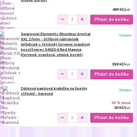
ohnivá, bordó)
499 Kč
/
pár
Přidat do košíku
Swarovski Elements Rhombus krystal
Skladem
XXL 27mm - Stříbrný náhrdelník
(přívěsek + řetízek) červeno oranžový
kosočtverec 54020.4 Red Magma
(červená, oranžová, ohnivá, bordó)
359 Kč
/
kus
Přidat do košíku
Dárková papírová krabička na šperky
Skladem
střední - barevná
40 % sleva
30 Kč
/
kus
Přidat do košíku