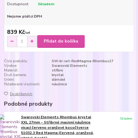
Dostupnost
Skladem
Nejsme plátci DPH
839 Kč
/
set
Přidat do košíku
Číslo produktu:
SW-kr-set-RedMagma-Rhombus27
Výrobce:
Swarovski Elements
Materiál:
stříbro
Druh kamene:
krystal
Určení:
dámské
Požadované vlastnosti:
náušnice
Do oblíbených
Podobné produkty
Swarovski Elements Rhombus krystal
Skladem
XXL 27mm - Stříbrné masivní náušnice
visací červeno oranžové kosočtverce
51032.3 Red Magma (červená, oranžová,