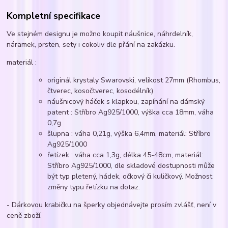
Kompletní specifikace
Ve stejném designu je možno koupit náušnice, náhrdelník,
náramek, prsten, sety i cokoliv dle přání na zakázku.
materiál :
originál krystaly Swarovski, velikost 27mm (Rhombus,
čtverec, kosočtverec, kosodélník)
náušnicový háček s klapkou, zapínání na dámský
patent : Stříbro Ag925/1000, výška cca 18mm, váha
0,7g
šlupna : váha 0,21g, výška 6,4mm, materiál: Stříbro
Ag925/1000
řetízek : váha cca 1,3g, délka 45-48cm, materiál:
Stříbro Ag925/1000, dle skladové dostupnosti může
být typ pletený, hádek, očkový či kuličkový. Možnost
změny typu řetízku na dotaz.
- Dárkovou krabičku na šperky objednávejte prosím zvlášť, není v
ceně zboží.