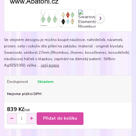
Ve stejném designu je možno koupit náušnice, náhrdelník, náramek,
prsten, sety i cokoliv dle přání na zakázku. materiál : originál krystaly
Swarovski, velikost 27mm (Rhombus, čtverec, kosočtverec, kosodélník)
náušnicový háček s klapkou, zapínání na dámský patent : Stříbro
Ag925/1000, výška ...
celý popis
Dostupnost
Skladem
Nejsme plátci DPH
839 Kč
/
set
Přidat do košíku