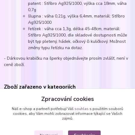
patent : Stříbro Ag925/1000, výška cca 18mm, váha
0,7g
šlupna : váha 0,21g, výška 6,4mm, materiál: Stříbro
Ag925/1000
řetízek : váha cca 1,3g, délka 45-48cm, materiál:
Stříbro Ag925/1000, dle skladové dostupnosti může
být typ pletený, hádek, očkový či kuličkový. Možnost
změny typu řetízku na dotaz.
- Dárkovou krabičku na šperky objednávejte prosím zvlášť, není v
ceně zboží.
Zboží zařazeno v kategoriích
Soupravy šperků
Zpracování cookies
Sety - zavěšené SWAROVSKI krystaly
Náš e-shop a partneři potřebují Váš
souhlas
s použitím souborů
cookies, aby Vám mohli zobrazovat informace týkající se Vašich
Sety s krystaly Swarovski
zájmů.
čtverce, kosočtverce, obdélníky, mnohoúhelníky