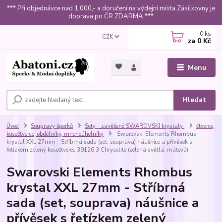
*** Při objednávce nad 1.000,- a doručení na výdejní místa Zásilkovny je
doprava po ČR ZDARMA ***
0
ks
CZK
za
0 Kč
Menu
Hledat
Úvod
Soupravy šperků
Sety - zavěšené SWAROVSKI krystaly
čtverce,
kosočtverce, obdélníky, mnohoúhelníky
Swarovski Elements Rhombus
krystal XXL 27mm - Stříbrná sada (set, souprava) náušnice a přívěsek s
řetízkem zelený kosočtverec 39126.3 Chrysolite (zelená světlá, mátová)
Swarovski Elements Rhombus
krystal XXL 27mm - Stříbrná
sada (set, souprava) náušnice a
přívěsek s řetízkem zelený