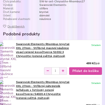
Číslo produktu:
SW-kr-set-Chrysolite-Rhombus27
Výrobce:
Swarovski Elements
Materiál:
stříbro
Druh kamene:
krystal
Určení:
dámské
Požadované vlastnosti:
náušnice
Do oblíbených
Podobné produkty
Swarovski Elements Rhombus krystal
Skladem
XXL 27mm - Stříbrné masivní náušnice
visací zelené kosočtverce 51032.3
Chrysolite (zelená světlá, mátová)
499 Kč
/
pár
Přidat do košíku
Swarovski Elements Rhombus krystal
Skladem
XXL 27mm - Stříbrný náhrdelník
(přívěsek + řetízek) zelený
kosočtverec 54020.4 Chrysolite
(zelená světlá, mátová)