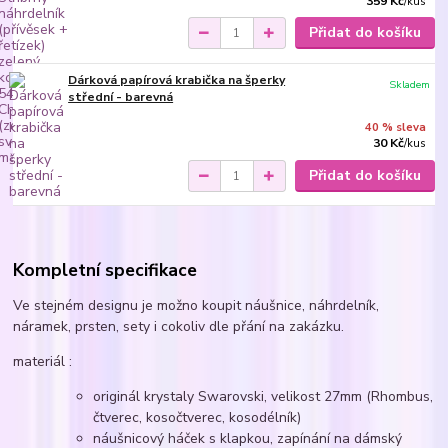
359 Kč
/
kus
Přidat do košíku
Dárková papírová krabička na šperky
Skladem
střední - barevná
40 % sleva
30 Kč
/
kus
Přidat do košíku
Kompletní specifikace
Ve stejném designu je možno koupit náušnice, náhrdelník,
náramek, prsten, sety i cokoliv dle přání na zakázku.
materiál :
originál krystaly Swarovski, velikost 27mm (Rhombus,
čtverec, kosočtverec, kosodélník)
náušnicový háček s klapkou, zapínání na dámský