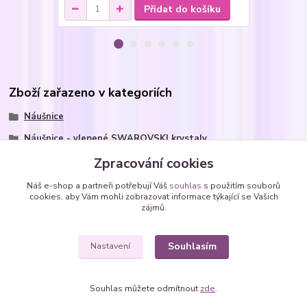
Přidat do košíku
Zboží zařazeno v kategoriích
Náušnice
Náušnice - vlepené SWAROVSKI krystaly
Náušnice z chirurgické oceli
Zpracování cookies
kolečka - kulaté Rivoli
Náš e-shop a partneři potřebují Váš
souhlas
s použitím souborů
cookies, aby Vám mohli zobrazovat informace týkající se Vašich
Náušnice ocelové - SWAROVSKI krystaly
zájmů.
kolečka - kulaté Rivoli
Souhlasím
Nastavení
Souhlas můžete odmítnout
zde
.
Vytvořeno na
Eshop-rychle.cz