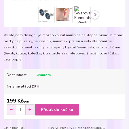
Ve stejném designu je možno koupit náušnice na klapce, visací, bimbací,
pecky na puzetky, náhrdelník, náramek, prsten a sety dle přání na
zakázku. materiál : - originál vlepený krystal Swarovski, velikost 12mm
(Rivoli, kulaté, kolečko, kruh, circle, ring, vlepovací) náušnicové lůžko : ...
celý popis
Dostupnost
Skladem
Nejsme plátci DPH
199 Kč
/
pár
Přidat do košíku
Číslo produktu:
SW-vl-Puz-Riv12-MontanaBlueOC