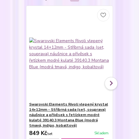
Novinka
Swarovski Elements Rivoli vlepený krystal
Swarovski E
14+12mm - Stříbrná sada (set, souprava)
12mm - Ocel
náušnice a přívěsek s řetízkem modré
modré kulat
kulaté 39140.3 Montana Blue (modrá
(modrá tmav
tmavá, indigo, kobaltová)
849 Kč
259 Kč
Skladem
/
set
/
pá