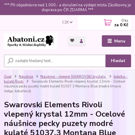
*** Při objednávce nad 1.000,- a doručení na výdejní místa Zásilkovny je
doprava po ČR ZDARMA ***
0
ks
CZK
za
0 Kč
Menu
Hledat
Úvod
Náušnice
Náušnice - vlepené SWAROVSKI krystaly
kolečka -
kulaté Rivoli
Swarovski Elements Rivoli vlepený krystal 12mm - Ocelové
náušnice pecky puzety modré kulaté 51037.3 Montana Blue (modrá tmavá,
indigo, kobaltová)
Swarovski Elements Rivoli
vlepený krystal 12mm - Ocelové
náušnice pecky puzety modré
kulaté 51037.3 Montana Blue