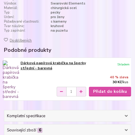
Výrobce:
Swarovski Elements
Materiál:
chirurgická ocel
Typ:
pecky
Určení:
pro ženy
Požadované vlastnosti:
s kameny
Tvar náušnic:
kruhové
Typ zapínání:
na puzetu
Do oblíbených
Podobné produkty
Dárková papírová krabička na šperky
Skladem
střední - barevná
40 % sleva
30 Kč
/
kus
Přidat do košíku
Kompletní specifikace
Související zboží
6