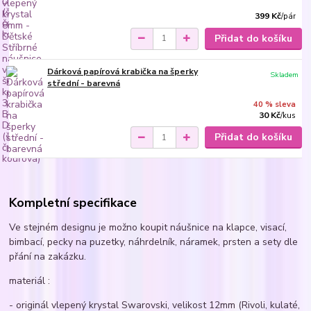
399 Kč
/
pár
Přidat do košíku
Dárková papírová krabička na šperky
Skladem
střední - barevná
40 % sleva
30 Kč
/
kus
Přidat do košíku
Kompletní specifikace
Ve stejném designu je možno koupit náušnice na klapce, visací,
bimbací, pecky na puzetky, náhrdelník, náramek, prsten a sety dle
přání na zakázku.
materiál :
- originál vlepený krystal Swarovski, velikost 12mm (Rivoli, kulaté,