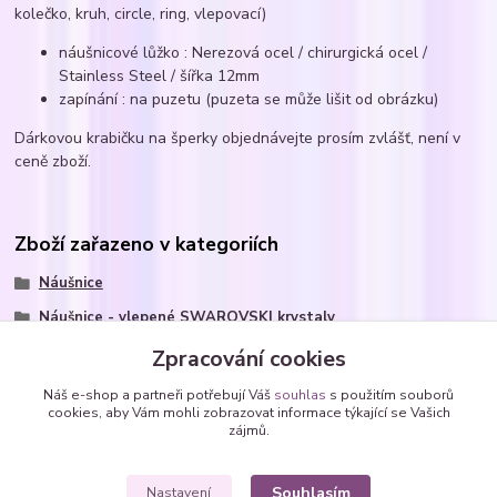
kolečko, kruh, circle, ring, vlepovací)
náušnicové lůžko : Nerezová ocel / chirurgická ocel /
Stainless Steel / šířka 12mm
zapínání : na puzetu (puzeta se může lišit od obrázku)
Dárkovou krabičku na šperky objednávejte prosím zvlášť, není v
ceně zboží.
Zboží zařazeno v kategoriích
Náušnice
Náušnice - vlepené SWAROVSKI krystaly
Náušnice z chirurgické oceli
Zpracování cookies
kolečka - kulaté Rivoli
Náš e-shop a partneři potřebují Váš
souhlas
s použitím souborů
cookies, aby Vám mohli zobrazovat informace týkající se Vašich
Náušnice ocelové - SWAROVSKI krystaly
zájmů.
kolečka - kulaté Rivoli
Souhlasím
Nastavení