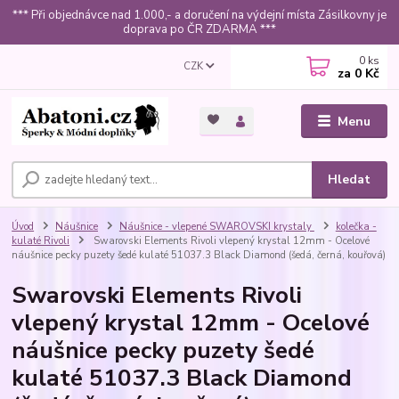
*** Při objednávce nad 1.000,- a doručení na výdejní místa Zásilkovny je
doprava po ČR ZDARMA ***
0
ks
CZK
za
0 Kč
Menu
Hledat
Úvod
Náušnice
Náušnice - vlepené SWAROVSKI krystaly
kolečka -
kulaté Rivoli
Swarovski Elements Rivoli vlepený krystal 12mm - Ocelové
náušnice pecky puzety šedé kulaté 51037.3 Black Diamond (šedá, černá, kouřová)
Swarovski Elements Rivoli
vlepený krystal 12mm - Ocelové
náušnice pecky puzety šedé
kulaté 51037.3 Black Diamond