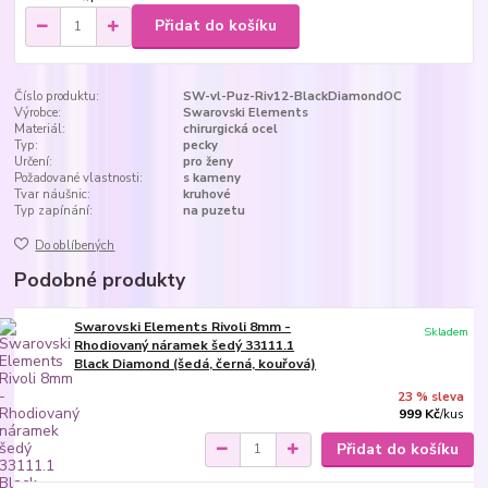
Přidat do košíku
Číslo produktu:
SW-vl-Puz-Riv12-BlackDiamondOC
Výrobce:
Swarovski Elements
Materiál:
chirurgická ocel
Typ:
pecky
Určení:
pro ženy
Požadované vlastnosti:
s kameny
Tvar náušnic:
kruhové
Typ zapínání:
na puzetu
Do oblíbených
Podobné produkty
Swarovski Elements Rivoli 8mm -
Skladem
Rhodiovaný náramek šedý 33111.1
Black Diamond (šedá, černá, kouřová)
23 % sleva
999 Kč
/
kus
Přidat do košíku