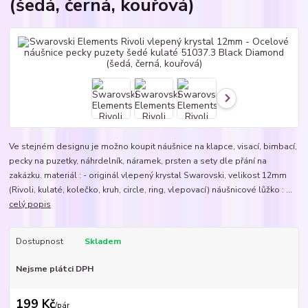
(šedá, černá, kouřová)
Ve stejném designu je možno koupit náušnice na klapce, visací, bimbací,
pecky na puzetky, náhrdelník, náramek, prsten a sety dle přání na
zakázku. materiál : - originál vlepený krystal Swarovski, velikost 12mm
(Rivoli, kulaté, kolečko, kruh, circle, ring, vlepovací) náušnicové lůžko : ...
celý popis
Dostupnost
Skladem
Nejsme plátci DPH
199 Kč
/
pár