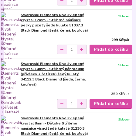
Přidat do košíku
Swarovski Elements Rivoli vlepený
Skladem
krystal 12mm - Stříbrné náušnice
pecky puzety šedé kulaté 51037.3
Black Diamond (šedá, černá, kouřová)
299 Kč
/
pár
Přidat do košíku
Swarovski Elements Rivoli vlepený
Skladem
krystal 14mm - Stříbrný náhrdelník
(přívěsek + řetízek) šedý kulatý
34112.3 Black Diamond (šedá, černá,
kouřová)
359 Kč
/
kus
Přidat do košíku
Swarovski Elements Rivoli vlepený
Skladem
krystal 8mm - Dětské Stříbrné
náušnice visací šedé kulaté 31230.3
Black Diamond (šedá, černá, kouřová)