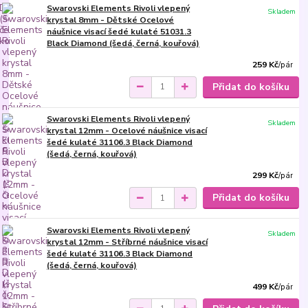
Swarovski Elements Rivoli vlepený
Skladem
krystal 8mm - Dětské Ocelové
náušnice visací šedé kulaté 51031.3
Black Diamond (šedá, černá, kouřová)
259 Kč
/
pár
Přidat do košíku
Swarovski Elements Rivoli vlepený
Skladem
krystal 12mm - Ocelové náušnice visací
šedé kulaté 31106.3 Black Diamond
(šedá, černá, kouřová)
299 Kč
/
pár
Přidat do košíku
Swarovski Elements Rivoli vlepený
Skladem
krystal 12mm - Stříbrné náušnice visací
šedé kulaté 31106.3 Black Diamond
(šedá, černá, kouřová)
499 Kč
/
pár