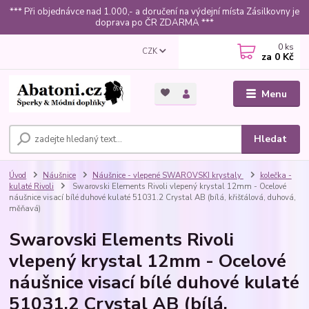
*** Při objednávce nad 1.000,- a doručení na výdejní místa Zásilkovny je
doprava po ČR ZDARMA ***
0
ks
CZK
za
0 Kč
Menu
Hledat
Úvod
Náušnice
Náušnice - vlepené SWAROVSKI krystaly
kolečka -
kulaté Rivoli
Swarovski Elements Rivoli vlepený krystal 12mm - Ocelové
náušnice visací bílé duhové kulaté 51031.2 Crystal AB (bílá, křišťálová, duhová,
měňavá)
Swarovski Elements Rivoli
vlepený krystal 12mm - Ocelové
náušnice visací bílé duhové kulaté
51031.2 Crystal AB (bílá,