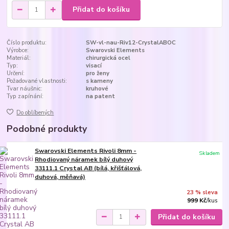
Přidat do košíku
Číslo produktu:
SW-vl-nau-Riv12-CrystalABOC
Výrobce:
Swarovski Elements
Materiál:
chirurgická ocel
Typ:
visací
Určení:
pro ženy
Požadované vlastnosti:
s kameny
Tvar náušnic:
kruhové
Typ zapínání:
na patent
Do oblíbených
Podobné produkty
Swarovski Elements Rivoli 8mm -
Skladem
Rhodiovaný náramek bílý duhový
33111.1 Crystal AB (bílá, křišťálová,
duhová, měňavá)
23 % sleva
999 Kč
/
kus
Přidat do košíku