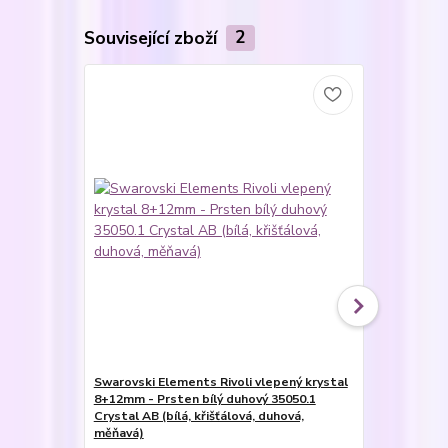
Související zboží
2
Novinka
Swarovski Elements Rivoli vlepený krystal
Swarovski E
8+12mm - Prsten bílý duhový 35050.1
12mm - Ocel
Crystal AB (bílá, křišťálová, duhová,
bílé duhové 
měňavá)
(bílá, křišť