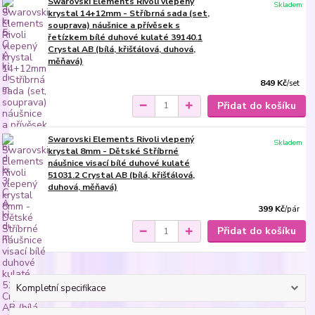
Swarovski Elements Rivoli vlepený
Skladem
krystal 14+12mm - Stříbrná sada (set,
souprava) náušnice a přívěsek s
řetízkem bílé duhové kulaté 39140.1
Crystal AB (bílá, křišťálová, duhová,
měňavá)
849 Kč
/
set
Přidat do košíku
Swarovski Elements Rivoli vlepený
Skladem
krystal 8mm - Dětské Stříbrné
náušnice visací bílé duhové kulaté
51031.2 Crystal AB (bílá, křišťálová,
duhová, měňavá)
399 Kč
/
pár
Přidat do košíku
Kompletní specifikace