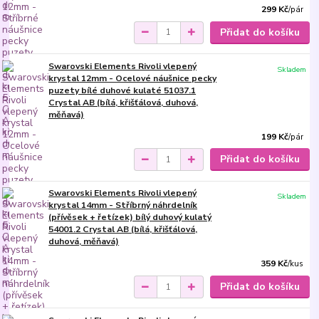
299 Kč
/
pár
Přidat do košíku
Swarovski Elements Rivoli vlepený
Skladem
krystal 12mm - Ocelové náušnice pecky
puzety bílé duhové kulaté 51037.1
Crystal AB (bílá, křišťálová, duhová,
měňavá)
199 Kč
/
pár
Přidat do košíku
Swarovski Elements Rivoli vlepený
Skladem
krystal 14mm - Stříbrný náhrdelník
(přívěsek + řetízek) bílý duhový kulatý
54001.2 Crystal AB (bílá, křišťálová,
duhová, měňavá)
359 Kč
/
kus
Přidat do košíku