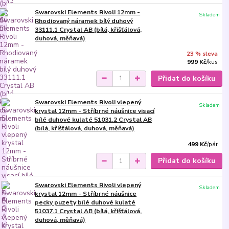
Swarovski Elements Rivoli 12mm -
Skladem
Rhodiovaný náramek bílý duhový
33111.1 Crystal AB (bílá, křišťálová,
duhová, měňavá)
23 % sleva
999 Kč
/
kus
Přidat do košíku
Swarovski Elements Rivoli vlepený
Skladem
krystal 12mm - Stříbrné náušnice visací
bílé duhové kulaté 51031.2 Crystal AB
(bílá, křišťálová, duhová, měňavá)
499 Kč
/
pár
Přidat do košíku
Swarovski Elements Rivoli vlepený
Skladem
krystal 12mm - Stříbrné náušnice
pecky puzety bílé duhové kulaté
51037.1 Crystal AB (bílá, křišťálová,
duhová, měňavá)