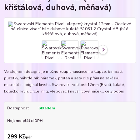
křišťálová, duhová, měňavá)
Ve stejném designu je možno koupit náušnice na klapce, bimbací,
puzetky, náhrdelník, náramek, prsten a sety dle přání na zakázku.
materiál : - originál krystal Swarovski, velikost 12mm (Rivoli, kulaté,
kolečko, kruh, circle, ring, vlepovací) náušnicový háček...
celý popis
Dostupnost
Skladem
Nejsme plátci DPH
299 Kč
/
pár