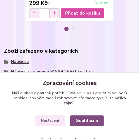
299 Kč
259 Kč
Skladem
/
ks
/
pá
Přidat do košíku
Zboží zařazeno v kategoriích
Náušnice
Náušnice - vlepené SWAROVSKI krystaly
Náušnice z chirurgické oceli
Zpracování cookies
kolečka - kulaté Rivoli
Náš e-shop a partneři potřebují Váš
souhlas
s použitím souborů
cookies, aby Vám mohli zobrazovat informace týkající se Vašich
Náušnice ocelové - SWAROVSKI krystaly
zájmů.
kolečka - kulaté Rivoli
Souhlasím
Nastavení