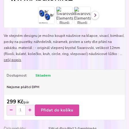
Ve stejném designu je možno koupit náušnice na klapce, visací, bimbací,
pecky na puzetky, náhrdelník, náramek, prsten a sety dle přání na
zakázku. materiál : - originál vlepený krystal Swarovski, velikost 12mm
(Rivoli, kulaté, kolečko, kruh, circle, ring, vlepovací) náušnicové lůžko : ...
celý popis
Dostupnost
Skladem
Nejsme plátci DPH
299 Kč
/
pár
Přidat do košíku
Číslo produktu:
SW-vl-Puz-Riv12-SapphireAg