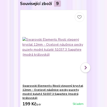
Související zboží
9
Swarovski Elements Rivoli vlepený krystal
Swarovski E
12mm - Ocelové náušnice pecky puzety
14+12mm - S
modré kulaté 51037.3 Sapphire (modrá
náušnice a 
královská)
kulaté 3914
199 Kč
849 Kč
Skladem
/
pár
/
se