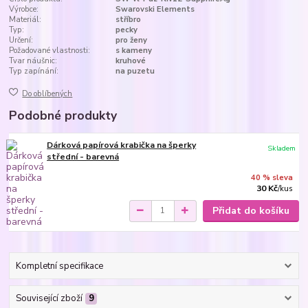
Výrobce:
Swarovski Elements
Materiál:
stříbro
Typ:
pecky
Určení:
pro ženy
Požadované vlastnosti:
s kameny
Tvar náušnic:
kruhové
Typ zapínání:
na puzetu
Do oblíbených
Podobné produkty
Dárková papírová krabička na šperky
Skladem
střední - barevná
40 % sleva
30 Kč
/
kus
Přidat do košíku
Kompletní specifikace
Související zboží
9