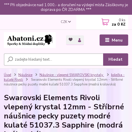
*** Při objednávce nad 1.000,- a doručení na výdejní místa Zásilkovny je
doprava po ČR ZDARMA ***
0
ks
CZK
za
0 Kč
Menu
Hledat
Úvod
Náušnice
Náušnice - vlepené SWAROVSKI krystaly
kolečka -
kulaté Rivoli
Swarovski Elements Rivoli vlepený krystal 12mm - Stříbrné
náušnice pecky puzety modré kulaté 51037.3 Sapphire (modrá královská)
Swarovski Elements Rivoli
vlepený krystal 12mm - Stříbrné
náušnice pecky puzety modré
kulaté 51037.3 Sapphire (modrá