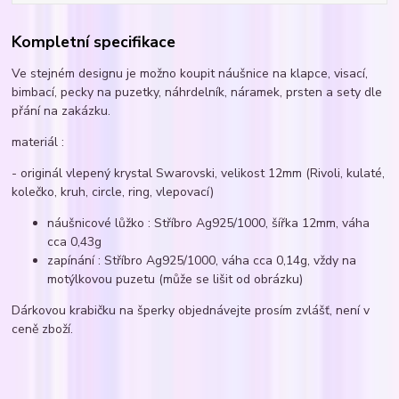
Kompletní specifikace
Ve stejném designu je možno koupit náušnice na klapce, visací,
bimbací, pecky na puzetky, náhrdelník, náramek, prsten a sety dle
přání na zakázku.
materiál :
- originál vlepený krystal Swarovski, velikost 12mm (Rivoli, kulaté,
kolečko, kruh, circle, ring, vlepovací)
náušnicové lůžko : Stříbro Ag925/1000, šířka 12mm, váha
cca 0,43g
zapínání : Stříbro Ag925/1000, váha cca 0,14g, vždy na
motýlkovou puzetu (může se lišit od obrázku)
Dárkovou krabičku na šperky objednávejte prosím zvlášť, není v
ceně zboží.